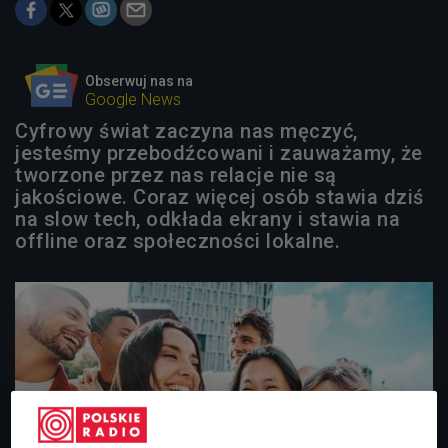
Obserwuj nas na
Google News
Cyfrowy świat zaczyna nas męczyć,
jesteśmy przebodźcowani i zauważamy, że
tworzone przez nas relacje nie są
jakościowe. Coraz więcej osób stawia dziś
na slow tech, odkłada ekrany i stawia na
offline oraz społeczności lokalne.