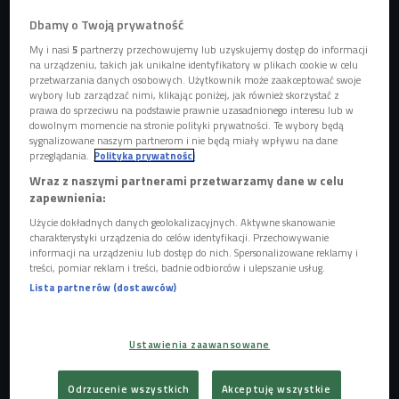
Dbamy o Twoją prywatność
My i nasi
5
partnerzy przechowujemy lub uzyskujemy dostęp do informacji
na urządzeniu, takich jak unikalne identyfikatory w plikach cookie w celu
Czy już czas, by pożegnać online?
Foto: Shutterstock/DavideAngelini
przetwarzania danych osobowych. Użytkownik może zaakceptować swoje
wybory lub zarządzać nimi, klikając poniżej, jak również skorzystać z
Już w 2024 roku mówiono, że rok 2025 będzie czasem
prawa do sprzeciwu na podstawie prawnie uzasadnionego interesu lub w
dowolnym momencie na stronie polityki prywatności. Te wybory będą
powrotu do społeczności lokalnych. Jesteśmy zmęczeni
sygnalizowane naszym partnerom i nie będą miały wpływu na dane
technologią, rośnie nasz brak zaufania do niej, szukamy
przeglądania.
Polityka prywatności
sposobów, żeby spędzać więcej czasu offline. Zmęczenie
Wraz z naszymi partnerami przetwarzamy dane w celu
zapewnienia:
technologią, slow tech - zjawisko dotyczące higieny życia
cyfrowego rośnie w siłę.
Użycie dokładnych danych geolokalizacyjnych. Aktywne skanowanie
charakterystyki urządzenia do celów identyfikacji. Przechowywanie
informacji na urządzeniu lub dostęp do nich. Spersonalizowane reklamy i
POSŁUCHAJ
treści, pomiar reklam i treści, badnie odbiorców i ulepszanie usług.
Lista partnerów (dostawców)
Odchodzimy od online'u. Czas na społeczności lokalne
(Bez tabu/Czwórka)
89:27
Ustawienia zaawansowane
Odrzucenie wszystkich
Akceptuję wszystkie