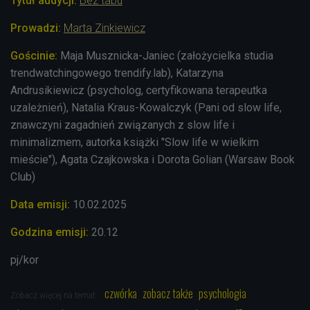
Tytuł audycji:
Bez tabu
Prowadzi:
Marta Zinkiewicz
Gościnie:
Maja Musznicka-Janiec (założycielka studia
trendwatchingowego trendify.lab),
Katarzyna
Andrusikiewicz (psycholog, certyfikowana terapeutka
uzależnień),
Natalia Kraus-Kowalczyk (Pani od slow life,
znawczyni zagadnień związanych z slow life i
minimalizmem, autorka książki "Slow life w wielkim
mieście"), Agata Czajkowska i Dorota Golian (Warsaw Book
Club)
Data emisji:
10.02.2025
Godzina emisji:
20.12
pj/kor
czwórka
zobacz także
psychologia
Zobacz więcej na temat: