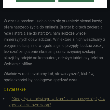
W czasie pandemii udało nam się przenieść niemal każdą
sferę naszego życia do online'u. Branża big tech zacierała
ręce i starała się dostarczyć nam jeszcze więcej
immersyjnych doświadczeń. W niektóre z nich weszliśmy z
przyjemnością, inne w ogóle się nie przyjęły. Ludzie zaczęli
też czuć zmęczenie ekranami, coraz częściej szukają
okazji, by odejść od komputera, odłożyć tablet czy telefon.
Wybierają offline.
Właśnie w realu szukamy kół, stowarzyszeń, klubów,
społeczności, by analogowo spędzać czas.
Czytaj także:
"Kiedy życie mówi sprawdzam". Jak nauczyć się żyć w
zgodzie z samym sobą?