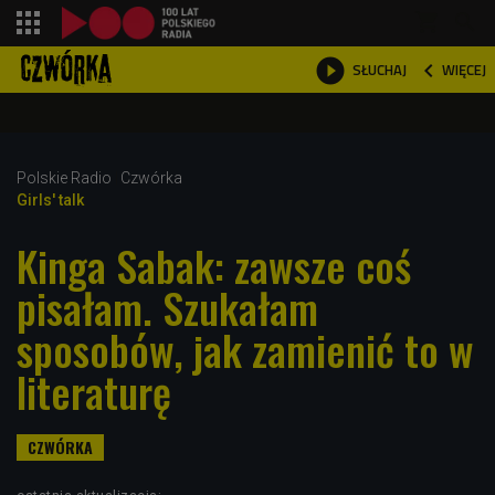
shopping_cart



WIĘCEJ
SŁUCHAJ

Polskie Radio
Czwórka
Girls' talk
Kinga Sabak: zawsze coś
pisałam. Szukałam
sposobów, jak zamienić to w
literaturę