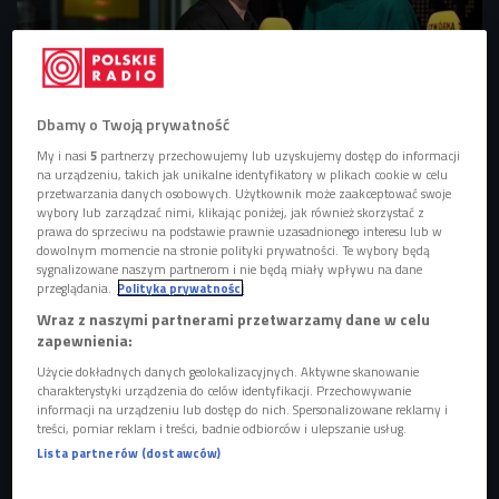
Dbamy o Twoją prywatność
My i nasi
5
partnerzy przechowujemy lub uzyskujemy dostęp do informacji
Kinga Sabak i Ula Kaczyńska
Foto: Adam Świetlicki/Czwórka
na urządzeniu, takich jak unikalne identyfikatory w plikach cookie w celu
przetwarzania danych osobowych. Użytkownik może zaakceptować swoje
Ula Kaczyńska książkę Kingi Sabak nazywa publikacją
wybory lub zarządzać nimi, klikając poniżej, jak również skorzystać z
ponad podziałami, ponad pokoleniami. Krytycy piszą
prawa do sprzeciwu na podstawie prawnie uzasadnionego interesu lub w
dowolnym momencie na stronie polityki prywatności. Te wybory będą
pozytywne recenzje, Joanna Bator określa ją hasłem
sygnalizowane naszym partnerom i nie będą miały wpływu na dane
"Myśliwski Queer". Debiutująca pisarka przyznaje, że dziś
przeglądania.
Polityka prywatności
czytanie tych opinii sprawia jej dużo radości. Potwierdza
Wraz z naszymi partnerami przetwarzamy dane w celu
zapewnienia:
też, że
Wiesław Myśliwski to najważniejszy dla niej pisarz.
Użycie dokładnych danych geolokalizacyjnych. Aktywne skanowanie
charakterystyki urządzenia do celów identyfikacji. Przechowywanie
POSŁUCHAJ
informacji na urządzeniu lub dostęp do nich. Spersonalizowane reklamy i
treści, pomiar reklam i treści, badnie odbiorców i ulepszanie usług.
Kinga Sabak opowiada o swojej książce "Trochę z zimna,
Lista partnerów (dostawców)
trochę z radości" (Girls'talk/Czwórka)
36:18