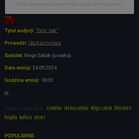
Post udostępniony przez Kinga Sabak (@kingasabak)
***
Tytuł audycji:
"Girls' talk"
Prowadzi:
Ula Kaczyńska
Gościni:
Kinga Sabak (pisarka)
Data emisji:
24
.09.2024
Godzina emisji:
18.05
pj
czwórka
ula kaczyńska
kinga sabak
literatura
Zobacz więcej na temat:
książka
kultura
pisarz
POPULARNE