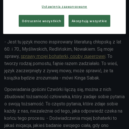
Ustawienia zaawansowane
Odrzucenie wszystkich
Akceptuję wszystkie
- Jest tu język mocno inspirowany literaturą chłopską z lat
60. i 70., Myśliwskich, Redlińskim, Nowakiem. Są moje
sprawy,
sprawy mojej bohaterki, osoby queerowej
. To
tworzy rodzaj pomostu, fajnie razem zadziałało. To wieś,
język zaczerpnięty z żywej mowy, może sprawić, że ta
książka będzie zrozumiała - mówi Kinga Sabak.
Opowiadania gościni Czwórki łączą się, można z nich
zbudować tożsamość człowieka, który zadaje sobie pytania
o swoją tożsamość. To często pytania, które zdaje sobie
każdy z nas, niezależnie od tego, jaka odpowiedź czeka na
końcu tego procesu. - Doświadczenia mojej bohaterki to
jakaś inicjacja, jakieś badanie swojego ciała, gdy ono