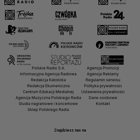
Polskie Radio S.A.
Agencja Promocji
Informacyjna Agencja Radiowa
Agencja Reklamy
Redakcja Katolicka
Regulamin serwisu
Redakcja Ekumeniczna
Polityka prywatności
Centrum Edukacji Medialnej
Ustawienia prywatności
Agencja Muzyczna Polskiego Radia
Dane osobowe
Studia nagraniowe i koncertowe
Kontakt
Sklep Polskiego Radia
Znajdziesz nas na