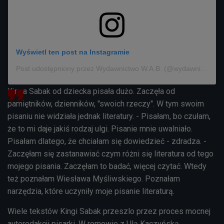
Wyświetl ten post na Instagramie
Post udostępniony przez Wydawnictwo W.A.B. (@wydawnictwo_wab)
Kinga Sabak od dziecka pisała dużo. Zaczęła od
pamiętników, dzienników, "swoich rzeczy". W tym swoim
pisaniu nie widziała jednak literatury. - Pisałam, bo czułam,
że to mi daje jakiś rodzaj ulgi. Pisanie mnie uwalniało.
Pisałam dlatego, że chciałam się dowiedzieć - zdradza. -
Zaczęłam się zastanawiać czym różni się literatura od tego
mojego pisania. Zaczęłam to badać, więcej czytać. Wtedy
też poznałam Wiesława Myśliwskiego. Poznałam
narzędzia, które uczyniły moje pisanie literaturą.
Wiele tekstów Kingi Sabak przeszlo przez proces mocnej
autoredakcji pisarki. W romowie z Ulą Kaczyńską