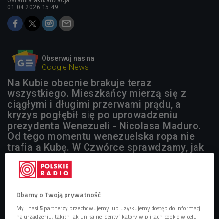
ostatnia aktualizacja:
01.04.2026 15:49
Obserwuj nas na
Google News
Na Kubie obecnie brakuje teraz
wszystkiego. Mieszkańcy mierzą się z
ciągłymi i długimi przerwami prądu, a
kryzys pogłębił się po uprowadzeniu
prezydenta Wenezueli - Nicolasa Maduro.
Od tego momentu wenezuelska ropa nie
trafia a Kubę. W Czwórce sprawdzamy, jak
obecnie wygląda codzienność
Kubańczyków.
Dbamy o Twoją prywatność
My i nasi
5
partnerzy przechowujemy lub uzyskujemy dostęp do informacji
na urządzeniu, takich jak unikalne identyfikatory w plikach cookie w celu