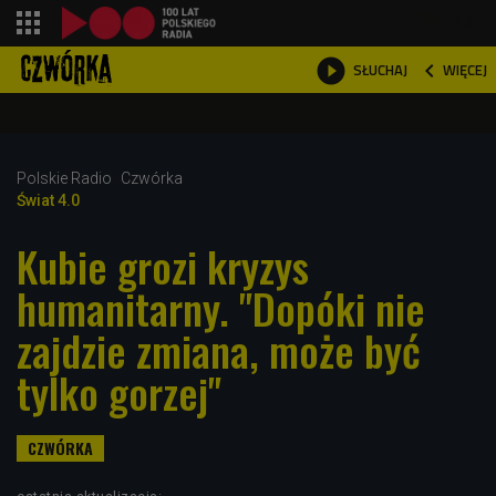
shopping_cart



WIĘCEJ
SŁUCHAJ

Polskie Radio
Czwórka
Świat 4.0
Kubie grozi kryzys
humanitarny. "Dopóki nie
zajdzie zmiana, może być
tylko gorzej"