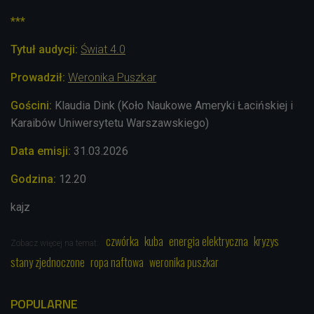
***
Tytuł audycji:
Świat 4.0
Prowadził:
Weronika Puszkar
Gościni:
Klaudia Dink (Koło Naukowe Ameryki Łacińskiej i
Karaibów Uniwersytetu Warszawskiego)
Data emisji:
31.03
.2026
Godzina:
12.20
kajz
czwórka
kuba
energia elektryczna
kryzys
Zobacz więcej na temat:
stany zjednoczone
ropa naftowa
weronika puszkar
POPULARNE