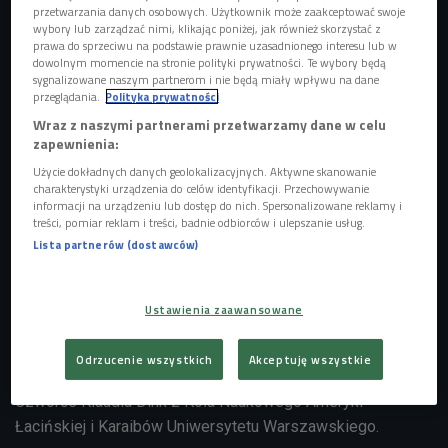
przetwarzania danych osobowych. Użytkownik może zaakceptować swoje
wybory lub zarządzać nimi, klikając poniżej, jak również skorzystać z
prawa do sprzeciwu na podstawie prawnie uzasadnionego interesu lub w
dowolnym momencie na stronie polityki prywatności. Te wybory będą
sygnalizowane naszym partnerom i nie będą miały wpływu na dane
przeglądania.
Polityka prywatności
Wraz z naszymi partnerami przetwarzamy dane w celu
zapewnienia:
Użycie dokładnych danych geolokalizacyjnych. Aktywne skanowanie
Zdjęcie ilustracyjne
Foto: Shutterstock
charakterystyki urządzenia do celów identyfikacji. Przechowywanie
informacji na urządzeniu lub dostęp do nich. Spersonalizowane reklamy i
treści, pomiar reklam i treści, badnie odbiorców i ulepszanie usług.
W związku z kryzysem energetycznym oraz paliwowym
Lista partnerów (dostawców)
Ministerstwo Spraw Zagranicznych podniosło poziom
ostrzeżenia dla podróżujących na Kubę do czwartego,
najwyższego stopnia, kategorycznie odradzając wszelkich
Ustawienia zaawansowane
wyjazdów do tego kraju. - Kubie grozi kryzys humanitarny w
obecnej sytuacji. Ludzie starają się przeżyć jak mogą, ale
Odrzucenie wszystkich
Akceptuję wszystkie
dopóki nie zajdzie zmiana, może być tylko gorzej - mówi w
Czwórce Klaudia Dink z Koła Naukowego Ameryki
Łacińskiej i Karaibów Uniwersytetu Warszawskiego.