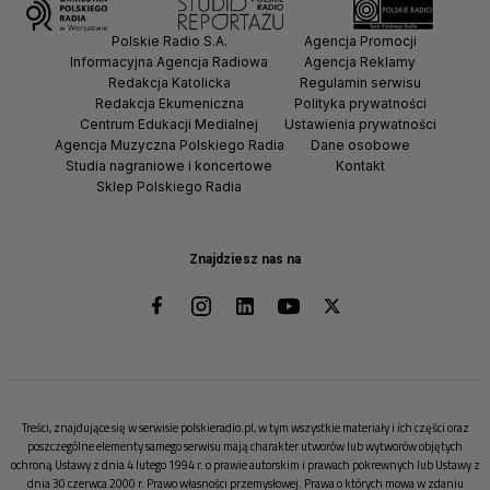
Polskie Radio S.A.
Agencja Promocji
Informacyjna Agencja Radiowa
Agencja Reklamy
Redakcja Katolicka
Regulamin serwisu
Redakcja Ekumeniczna
Polityka prywatności
Centrum Edukacji Medialnej
Ustawienia prywatności
Agencja Muzyczna Polskiego Radia
Dane osobowe
Studia nagraniowe i koncertowe
Kontakt
Sklep Polskiego Radia
Znajdziesz nas na
Treści, znajdujące się w serwisie polskieradio.pl, w tym wszystkie materiały i ich części oraz
poszczególne elementy samego serwisu mają charakter utworów lub wytworów objętych
ochroną Ustawy z dnia 4 lutego 1994 r. o prawie autorskim i prawach pokrewnych lub Ustawy z
dnia 30 czerwca 2000 r. Prawo własności przemysłowej. Prawa o których mowa w zdaniu