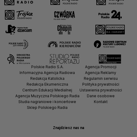
Polskie Radio S.A.
Agencja Promocji
Informacyjna Agencja Radiowa
Agencja Reklamy
Redakcja Katolicka
Regulamin serwisu
Redakcja Ekumeniczna
Polityka prywatności
Centrum Edukacji Medialnej
Ustawienia prywatności
Agencja Muzyczna Polskiego Radia
Dane osobowe
Studia nagraniowe i koncertowe
Kontakt
Sklep Polskiego Radia
Znajdziesz nas na