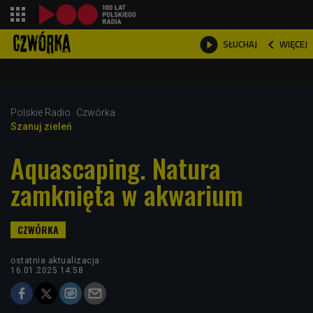
shopping_cart



WIĘCEJ
SŁUCHAJ

Polskie Radio
Czwórka
Szanuj zieleń
Aquascaping. Natura
zamknięta w akwarium
ostatnia aktualizacja:
16.01.2025 14:58