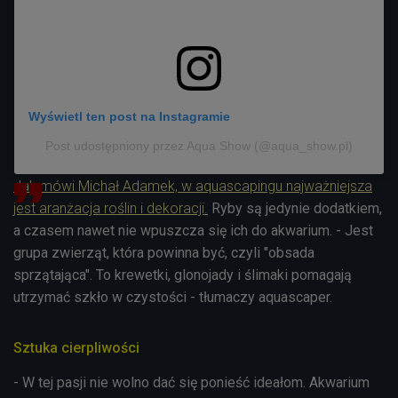
Wyświetl ten post na Instagramie
Post udostępniony przez Aqua Show (@aqua_show.pl)
Jak mówi Michał Adamek, w aquascapingu najważniejsza
jest aranżacja roślin i dekoracji.
Ryby są jedynie dodatkiem,
a czasem nawet nie wpuszcza się ich do akwarium. - Jest
grupa zwierząt, która powinna być, czyli "obsada
sprzątająca". To krewetki, glonojady i ślimaki pomagają
utrzymać szkło w czystości - tłumaczy aquascaper.
Sztuka cierpliwości
- W tej pasji nie wolno dać się ponieść ideałom. Akwarium