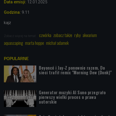
Data emisji:
12.01
.2025
Godzina:
9.11
kajz
czwórka
zobacz także
ryby
akwarium
Zobacz więcej na temat:
aquascaping
marta hoppe
michał adamek
POPULARNE
Beyoncé i Jay-Z ponownie razem. Do
sieci trafił remix "Morning Dew (Donk)"
Generator muzyki AI Suno przegrało
pierwszy wielki proces o prawa
autorskie