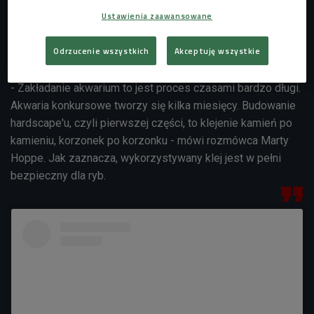
Ustawienia zaawansowane
Odrzucenie wszystkich
Akceptuję wszystkie
- Zakładanie akwarium to jest proces czasami bardzo długi.
Akwaria konkursowe tworzy się kilka miesięcy. Budowanie
hardscape'u, czyli pierwszej części, to klejenie kamień po
kamieniu, korzonek po korzonku - mówi rozmówca Marty
Hoppe. Jak zaznacza, wykorzystywany klej jest w pełni
bezpieczny dla ryb.