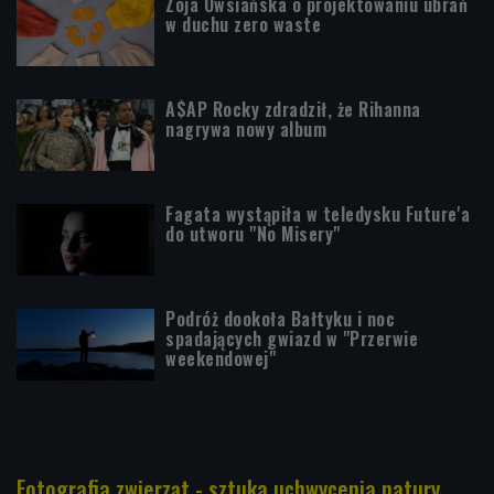
Zoja Owsiańska o projektowaniu ubrań
w duchu zero waste
A$AP Rocky zdradził, że Rihanna
nagrywa nowy album
Fagata wystąpiła w teledysku Future'a
do utworu "No Misery"
Podróż dookoła Bałtyku i noc
spadających gwiazd w "Przerwie
weekendowej"
Fotografia zwierząt - sztuka uchwycenia natury