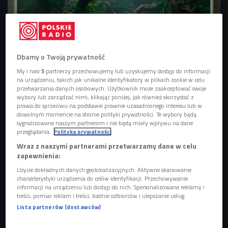
Dbamy o Twoją prywatność
Aquascaping to sztuka aranżacji akwariów
Foto: Shutterstock
My i nasi
5
partnerzy przechowujemy lub uzyskujemy dostęp do informacji
Aquascaping, czyli modelowanie w wodzie
na urządzeniu, takich jak unikalne identyfikatory w plikach cookie w celu
przetwarzania danych osobowych. Użytkownik może zaakceptować swoje
Aquascaping to szuka zakładania akwariów z naturalnych
wybory lub zarządzać nimi, klikając poniżej, jak również skorzystać z
prawa do sprzeciwu na podstawie prawnie uzasadnionego interesu lub w
elementów. - Mówiąc sztuka, mam na myśli, że to musi być
dowolnym momencie na stronie polityki prywatności. Te wybory będą
ładne - mówi Michał Adamek, jeden z najlepszych polskich
sygnalizowane naszym partnerom i nie będą miały wpływu na dane
przeglądania.
Polityka prywatności
aquascaperów i
zwycięzca The Art of the Planted Aquarium
Wraz z naszymi partnerami przetwarzamy dane w celu
2019
.
zapewnienia:
Użycie dokładnych danych geolokalizacyjnych. Aktywne skanowanie
POSŁUCHAJ
charakterystyki urządzenia do celów identyfikacji. Przechowywanie
informacji na urządzeniu lub dostęp do nich. Spersonalizowane reklamy i
Michał Adamek o aquascapingu, czyli sztuce
treści, pomiar reklam i treści, badnie odbiorców i ulepszanie usług.
dekorowania akwariów (Szanuj zieleń/Czwórka)
Lista partnerów (dostawców)
38:29