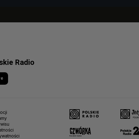
lskie Radio
re
ocji
amy
rwisu
atności
ywatności