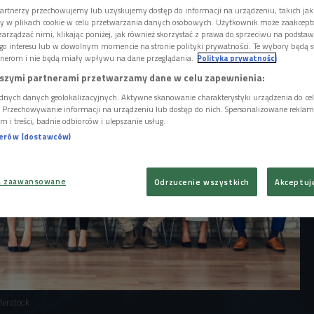
i Róża Szafranek, ekspertka w dziedzinie
artnerzy przechowujemy lub uzyskujemy dostęp do informacji na urządzeniu, takich jak
anizacyjnej na styku rynek pracy-biznes-
ory w plikach cookie w celu przetwarzania danych osobowych. Użytkownik może zaakcep
arządzać nimi, klikając poniżej, jak również skorzystać z prawa do sprzeciwu na podsta
go interesu lub w dowolnym momencie na stronie polityki prywatności. Te wybory będą 
nerom i nie będą miały wpływu na dane przeglądania.
Polityka prywatności
szymi partnerami przetwarzamy dane w celu zapewnienia:
dnych danych geolokalizacyjnych. Aktywne skanowanie charakterystyki urządzenia do ce
i. Przechowywanie informacji na urządzeniu lub dostęp do nich. Spersonalizowane reklamy 
m i treści, badnie odbiorców i ulepszanie usług.
nerów (dostawców)
a zaawansowane
Odrzucenie wszystkich
Akceptuj
terstock