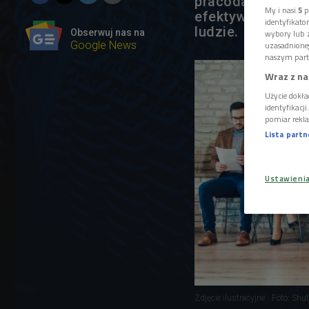
pracodawcy - mów
My i nasi
5
p
efektywności org
identyfikat
ludzie.
Obserwuj nas na
wybory lub z
Google News
uzasadnione
naszym part
Wraz z na
Użycie dokła
identyfikacj
pomiar rekla
Lista part
Ustawieni
Zdjęcie ilustracyjne
Foto: Shut