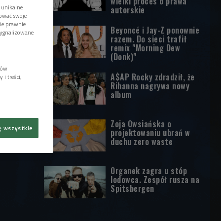
wielki proces o prawa
 unikalne
autorskie
tować swoje
wie prawnie
Beyoncé i Jay-Z ponownie
sygnalizowane
razem. Do sieci trafił
remix "Morning Dew
(Donk)"
lów
A$AP Rocky zdradził, że
i treści,
Rihanna nagrywa nowy
album
Zoja Owsiańska o
ę wszystkie
projektowaniu ubrań w
duchu zero waste
Organek zagra u stóp
lodowca. Zespół rusza na
Spitsbergen