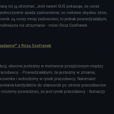
pracę niż ją utrzymać. Jeśli nawet GUS pokazuje, że coraz
 a jednocześnie spada zadowolenie, co ciekawe obydwu stron,
cownik są coraz mniej zadowoleni, to jednak powiedziałabym,
trudniejsze niż utrzymanie - mówi Róża Szafranek.
gadajmy!" z Różą Szafranek
udycji, obecnie jesteśmy w momencie przejściowym między
racodawcy. - Powiedziałabym, że jesteśmy w zmianie;
acownika i wchodzimy w rynek pracodawcy. Natomiast
sowania kandydatów do stanowisk po stronie pracodawców
ie możemy powiedzieć, że jest rynek pracodawcy - tłumaczy