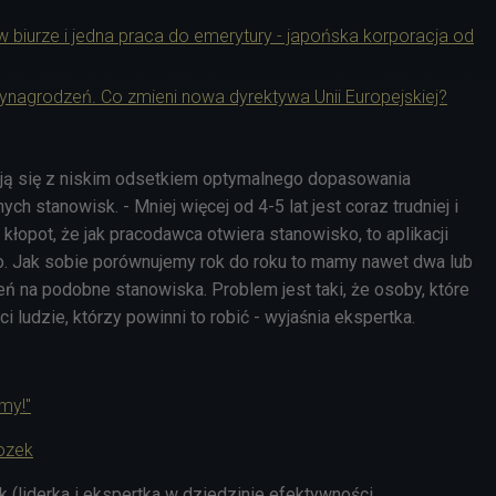
 biurze i jedna praca do emerytury - japońska korporacja od
ynagrodzeń. Co zmieni nowa dyrektywa Unii Europejskiej?
ą się z niskim odsetkiem optymalnego dopasowania
h stanowisk. - Mniej więcej od 4-5 lat jest coraz trudniej i
 kłopot, że jak pracodawca otwiera stanowisko, to aplikacji
yło. Jak sobie porównujemy rok do roku to mamy nawet dwa lub
eń na podobne stanowiska. Problem jest taki, że osoby, które
ci ludzie, którzy powinni to robić - wyjaśnia ekspertka.
my!"
ozek
 (liderka i ekspertka w dziedzinie efektywności