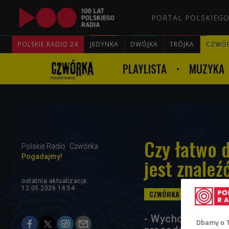
PORTAL POLSKIEGO
POLSKIE RADIO 24
JEDYNKA
DWÓJKA
TRÓJKA
CZWÓ
PLAYLISTA
MUZYKA
Czy łatwo d
Polskie Radio
Czwórka
Pogadajmy!
jest znaleź
ostatnia aktualizacja:
12.05.2026 14:54
- Wychodzimy z r
Dbamy o 