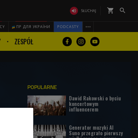
shopping_cart


SŁUCHAJ

ICY
ПР ДЛЯ УКРАЇНИ
PODCASTY
Y
ZESPÓŁ
POPULARNE
Dawid Rakowski o byciu
koncertowym
influencerem
Generator muzyki AI
Suno przegrało pierwszy