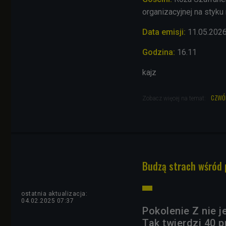
organizacyjnej na styku
Data emisji:
11.05.202
Godzina:
16.11
kajz
czwó
Zobacz więcej na temat:
Budzą strach wśród 
ostatnia aktualizacja:
04.02.2025 07:37
Pokolenie Z nie j
Tak twierdzi 40 