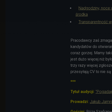
Nadgodziny, noce w
środka
Transparentność w
Pracodawcy zaś zmagaj
kandydatów do otwieranyc
coraz gorzej. Mamy taki
jest dużo więcej niż b
trzy razy więcej zgłosz
przesyłają CV to nie są 
***
Tytuł audycji:
"Pogadaj
Prowadzi:
Jakub Jamr
Gościni:
Róża Szafranek