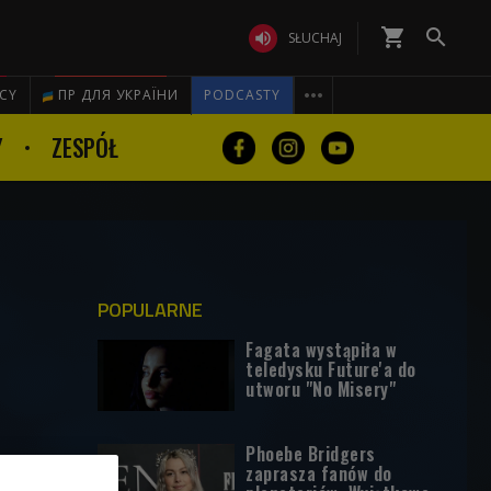
shopping_cart


SŁUCHAJ

ICY
ПР ДЛЯ УКРАЇНИ
PODCASTY
Y
ZESPÓŁ
POPULARNE
Fagata wystąpiła w
teledysku Future'a do
utworu "No Misery"
Phoebe Bridgers
zaprasza fanów do