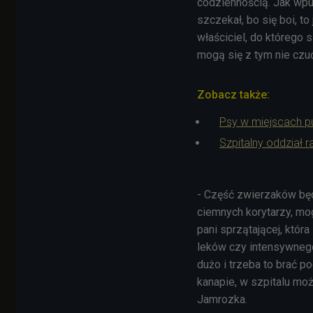
codziennością. Jak wpuś
szczekał, bo się boi, t
właściciel, do którego 
mogą się z tym nie czu
Zobacz także:
Psy w miejscach pu
Szpitalny oddział 
- Część zwierzaków będ
ciemnych korytarzy, mog
pani sprzątającej, któ
leków czy intensywnego
dużo i trzeba to brać p
kanapie, w szpitalu mo
Jamrozka.