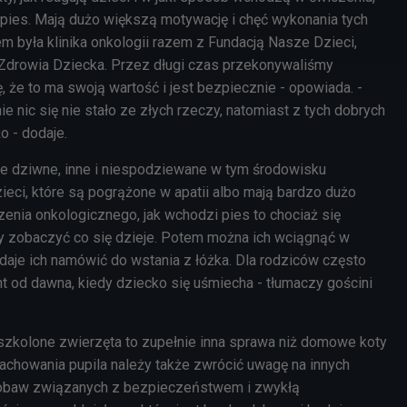
ł pies. Mają dużo większą motywację i chęć wykonania tych
m była klinika onkologii razem z Fundacją Nasze Dzieci,
 Zdrowia Dziecka. Przez długi czas przekonywaliśmy
ę, że to ma swoją wartość i jest bezpiecznie - opowiada. -
ie nic się nie stało ze złych rzeczy, natomiast z tych dobrych
o - dodaje.
yle dziwne, inne i niespodziewane w tym środowisku
ieci, które są pogrążone w apatii albo mają bardzo dużo
enia onkologicznego, jak wchodzi pies to chociaż się
y zobaczyć co się dzieje. Potem można ich wciągnąć w
aje ich namówić do wstania z łóżka. Dla rodziców często
t od dawna, kiedy dziecko się uśmiecha - tłumaczy gościni
szkolone zwierzęta to zupełnie inna sprawa niż domowe koty
achowania pupila należy także zwrócić uwagę na innych
 obaw związanych z bezpieczeństwem i zwykłą