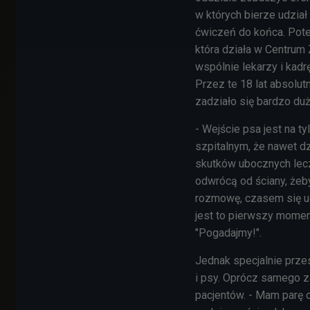
w których bierze udzia
ćwiczeń do końca. Pote
która działa w Centrum
wspólnie lekarzy i kadr
Przez te 18 lat absolutn
zadziało się bardzo duż
- Wejście psa jest na t
szpitalnym, że nawet dz
skutków ubocznych lecz
odwrócą od ściany, żeb
rozmowę, czasem się ud
jest to pierwszy momen
"Pogadajmy!".
Jednak specjalnie prze
i psy. Oprócz samego z
pacjentów. - Mam parę