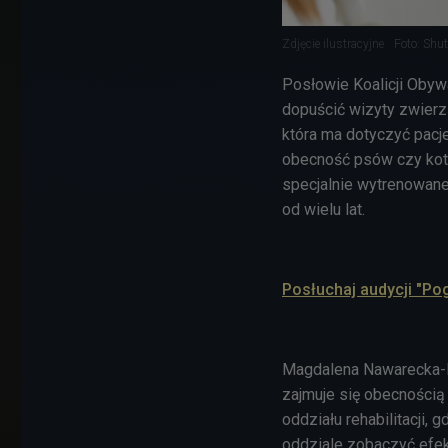
Zdjęcie ilustracyjne
Foto: Shut
Posłowie Koalicji Obywa
dopuścić wizyty zwierz
która ma dotyczyć pacj
obecność psów czy kotó
specjalnie wytrenowane
od wielu lat.
Posłuchaj audycji "P
Magdalena Nawarecka-P
zajmuje się obecnością 
oddziału rehabilitacji, 
oddziale zobaczyć efekt