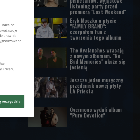
planetariów. Wyjątkowe
listening party przed
premierą "Lost Weekend"
Eryk Moczko o płycie
 unikalne
"FAMILY BRAND":
tować swoje
czerpałem fun z
wie prawnie
tworzenia tego albumu
sygnalizowane
The Avalanches wracają
z nowym albumem. "No
Bad Memories" ukaże się
lów
jesienią
i treści,
Jeszcze jeden muzyczny
przedsmak nowej płyty
LA Priesta
ę wszystkie
Overmono wydali album
"Pure Devotion"