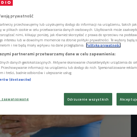
 jest kochany i wspaniały w domu na kanapie,
 być kłębkiem nerwów - mówi w Czwórce
Twoją prywatność
ecka-Piątek, prezeska Stowarzyszenia
artnerzy przechowujemy lub uzyskujemy dostęp do informacji na urządzeniu, takich jak
om. W "Pogadajmy!" rozmawiamy o tym, czy
ory w plikach cookie w celu przetwarzania danych osobowych. Użytkownik może zaakcep
zwierząt w szpitalach to dobry pomysł.
arządzać nimi, klikając poniżej, jak również skorzystać z prawa do sprzeciwu na podsta
go interesu lub w dowolnym momencie na stronie polityki prywatności. Te wybory będą 
nerom i nie będą miały wpływu na dane przeglądania.
Polityka prywatności
szymi partnerami przetwarzamy dane w celu zapewnienia:
dnych danych geolokalizacyjnych. Aktywne skanowanie charakterystyki urządzenia do ce
i. Przechowywanie informacji na urządzeniu lub dostęp do nich. Spersonalizowane reklamy 
m i treści, badnie odbiorców i ulepszanie usług.
nerów (dostawców)
a zaawansowane
Odrzucenie wszystkich
Akceptuj