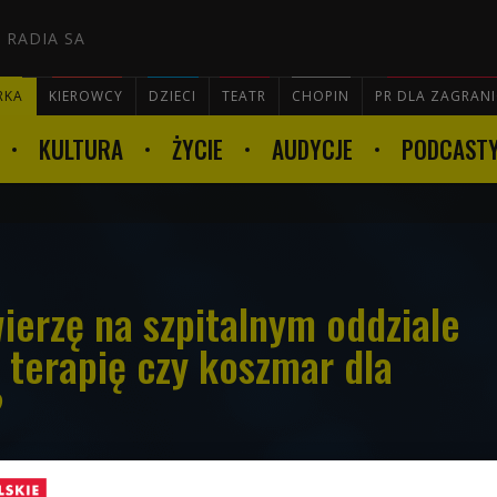
 RADIA SA
RKA
KIEROWCY
DZIECI
TEATR
CHOPIN
PR DLA ZAGRAN
KULTURA
ŻYCIE
AUDYCJE
PODCAST

erzę na szpitalnym oddziale
 terapię czy koszmar dla
?