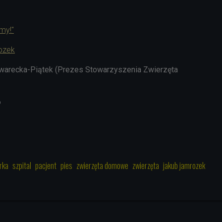
my!"
ozek
arecka-Piątek (Prezes Stowarzyszenia Zwierzęta
6
rka
szpital
pacjent
pies
zwierzęta domowe
zwierzęta
jakub jamrozek