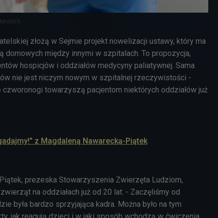
terstock
telskiej złożą w Sejmie projekt nowelizacji ustawy, który ma
ą domowych między innymi w szpitalach. To propozycja,
entów hospicjów i oddziałów medycyny paliatywnej. Sama
w nie jest niczym nowym w szpitalnej rzeczywistości -
 czworonogi towarzyszą pacjentom niektórych oddziałów już
ogadajmy!" z Magdaleną Nawarecką-Piątek
iątek, prezeska Stowarzyszenia Zwierzęta Ludziom,
zwierząt na oddziałach już od 20 lat. - Zaczęliśmy od
gdzie była bardzo sprzyjająca kadra. Można było na tym
y, jak reagują dzieci i w jaki sposób wchodzą w ćwiczenia,