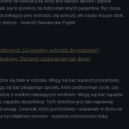
cimy na oddział psa, który jest bardzo lękowy i będzie
o jak się to przełoży na dobrostan innych pacjentów. Być może
szczekający pies wchodzi, się ucieszy, ale osoby leżące obok
ć dobrze - twierdzi Nawarecka-Piątek.
blicznych. Czy powinny wchodzić do restauracji?
ratunkowy. Dlaczego czeka się tam tak długo?
zie się bała w szpitalu. Mogą się bać wąskich przestrzeni,
ą się bać pikającego sprzętu, który podtrzymuje życie, czy
ra idzie z wielkim hałasującym wózkiem. Mogą się bać zapachu
 zapachu dezynfekcji. Tych strachów jest tam naprawdę
od uwagę. Zwierzak, który jest kochany i wspaniały w domu na
że być kłębkiem nerwów - wyjaśnia rozmówczyni Kuby