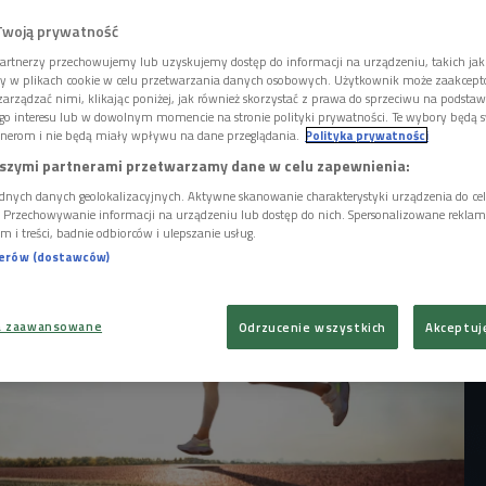
, wracamy na rower, zapisujemy się na
prostu próbujemy być bardziej aktywni po
Twoją prywatność
ach. I właśnie wtedy bardzo łatwo o błędy,
artnerzy przechowujemy lub uzyskujemy dostęp do informacji na urządzeniu, takich jak
ysfakcji z ruchu kończą się bólem,
ory w plikach cookie w celu przetwarzania danych osobowych. Użytkownik może zaakcep
bo kontuzją. W Czwórce fizjoterapeutka
arządzać nimi, klikając poniżej, jak również skorzystać z prawa do sprzeciwu na podsta
go interesu lub w dowolnym momencie na stronie polityki prywatności. Te wybory będą 
Dziemian mówi jak biegać, aby się nie
nerom i nie będą miały wpływu na dane przeglądania.
Polityka prywatności
szymi partnerami przetwarzamy dane w celu zapewnienia:
dnych danych geolokalizacyjnych. Aktywne skanowanie charakterystyki urządzenia do ce
i. Przechowywanie informacji na urządzeniu lub dostęp do nich. Spersonalizowane reklamy 
m i treści, badnie odbiorców i ulepszanie usług.
nerów (dostawców)
a zaawansowane
Odrzucenie wszystkich
Akceptuj