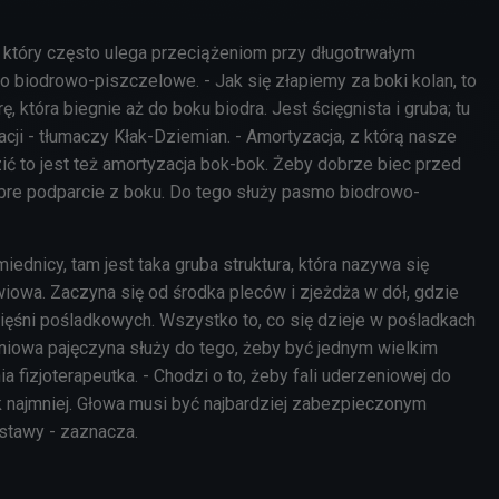
który często ulega przeciążeniom przy długotrwałym
mo biodrowo-piszczelowe. - Jak się złapiemy za boki kolan, to
, która biegnie aż do boku biodra. Jest ścięgnista i gruba; tu
cji - tłumaczy Kłak-Dziemian. - Amortyzacja, z którą nasze
ić to jest też amortyzacja bok-bok. Żeby dobrze biec przed
re podparcie z boku. Do tego służy pasmo biodrowo-
iednicy, tam jest taka gruba struktura, która nazywa się
iowa. Zaczyna się od środka pleców i zjeżdża w dół, gdzie
mięśni pośladkowych. Wszystko to, co się dzieje w pośladkach
niowa pajęczyna służy do tego, żeby być jednym wielkim
a fizjoterapeutka. - Chodzi o to, żeby fali uderzeniowej do
k najmniej. Głowa musi być najbardziej zabezpieczonym
stawy - zaznacza.