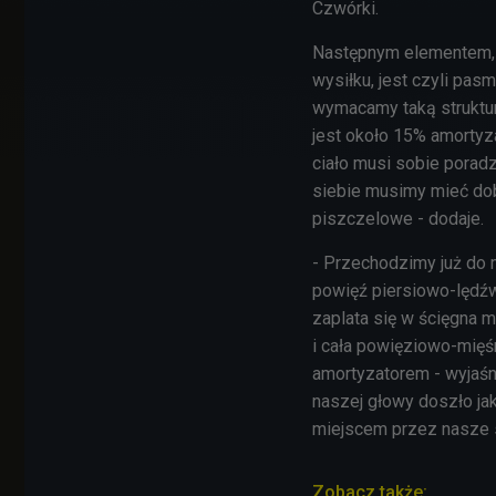
Czwórki.
Następnym elementem, 
wysiłku, jest czyli pas
wymacamy taką strukturę
jest około 15% amortyza
ciało musi sobie poradz
siebie musimy mieć dob
piszczelowe - dodaje.
- Przechodzimy już do m
powięź piersiowo-lędźw
zaplata się w ścięgna 
i cała powięziowo-mięś
amortyzatorem - wyjaśni
naszej głowy doszło ja
miejscem przez nasze 
Zobacz także: