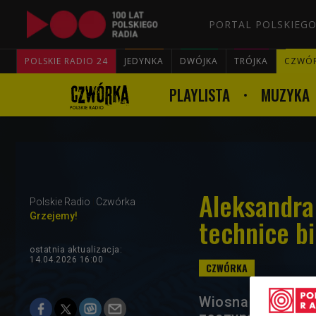
PORTAL POLSKIEGO
POLSKIE RADIO 24
JEDYNKA
DWÓJKA
TRÓJKA
CZWÓ
PLAYLISTA
MUZYKA
Aleksandra
Polskie Radio
Czwórka
Grzejemy!
technice b
ostatnia aktualizacja:
14.04.2026 16:00
Wiosna dla wielu