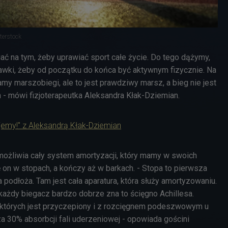
terstock
ać na tym, żeby uprawiać sport całe życie. Do tego dążymy,
awki, żeby od początku do końca być aktywnym fizycznie. Na
y marszobiegi, ale to jest prawdziwy marsz, a bieg nie jest
m - mówi fizjoterapeutka Aleksandra Kłak-Dziemian.
jemy!" z Aleksandrą Kłak-Dziemian
możliwia cały system amortyzacji, który mamy w swoich
 on w stopach, a kończy aż w barkach. - Stopa to pierwsza
a podłoża. Tam jest cała aparatura, która służy amortyzowaniu.
 każdy biegacz bardzo dobrze zna to ścięgno Achillesa.
 których jest przyczepiony i z rozcięgnem podeszwowym u
a 30% absorbcji fali uderzeniowej - opowiada gościni