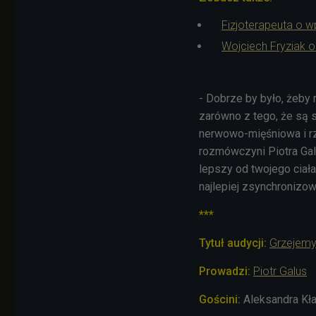
Fizjoterapeuta o w
Wojciech Fryziak o
- Dobrze by było, żeby 
zarówno z tego, że są s
nerwowo-mięśniowa i rz
rozmówczyni Piotra Galu
lepszy od twojego ciała
najlepiej zsynchronizowa
***
Tytuł audycji:
Grzejemy
Prowadzi:
Piotr Galus
Gościni:
Aleksandra Kła