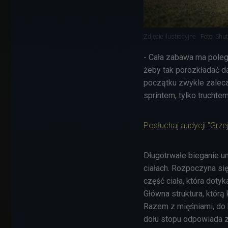
Zdjęcie ilustracyjne
Foto: Shut
- Cała zabawa ma poleg
żeby tak porozkładać d
początku zwykle zalecam
sprintem, tylko truchte
Posłuchaj audycji "Grze
Długotrwałe bieganie u
ciałach. Rozpoczyna się
część ciała, która dotyk
Główna struktura, którą
Razem z mięśniami, do
dołu stopu odpowiada z