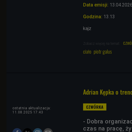
Data emisji:
13
.04
.202
Godzina:
13.13
kajz
czwó
Zobacz więcej na temat:
ciało
piotr galus
Adrian Kępka o tren
ostatnia aktualizacja:
11.08.2025 17:43
- Dobra organiza
czas na pracę, ży