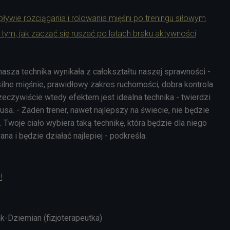
pływie rozciągania i rolowania mięśni po treningu siłowym
 tym, jak zacząć się ruszać po latach braku aktywności
nasza technika wynikała z całokształtu naszej sprawności -
ilne mięśnie, prawidłowy zakres ruchomości, dobra kontrola
eczywiście wtedy efektem jest idealna technika - twierdzi
sa. - Żaden trener, nawet najlepszy na świecie, nie będzie
. Twoje ciało wybiera taką technikę, która będzie dla niego
na i będzie działać najlepiej - podkreśla.
!
k-Dziemian (fizjoterapeutka)