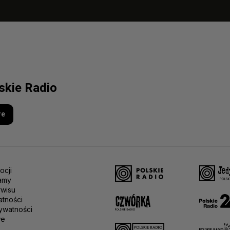
lskie Radio
re
ocji
amy
rwisu
atności
ywatności
we