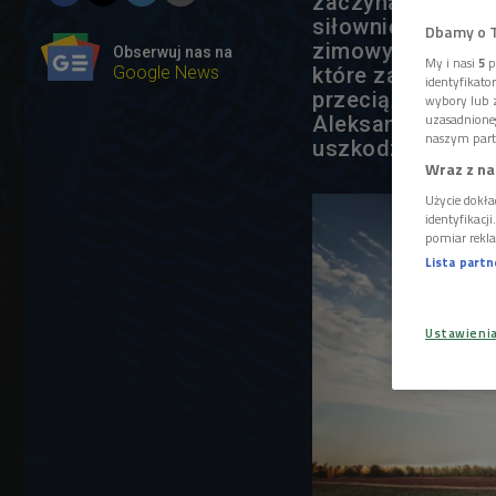
zaczynamy biegać
siłownię albo po 
Dbamy o 
zimowych miesiąc
Obserwuj nas na
My i nasi
5
p
Google News
które zamiast sat
identyfikat
przeciążeniem al
wybory lub z
uzasadnione
Aleksandra Kłak-
naszym part
uszkodzić.
Wraz z na
Użycie dokła
identyfikacj
pomiar rekla
Lista part
Ustawieni