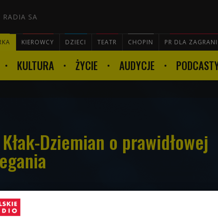
 RADIA SA
RKA
KIEROWCY
DZIECI
TEATR
CHOPIN
PR DLA ZAGRAN
KULTURA
ŻYCIE
AUDYCJE
PODCAST

 Kłak-Dziemian o prawidłowej
iegania
 osób jest momentem powrotu do ruchu: