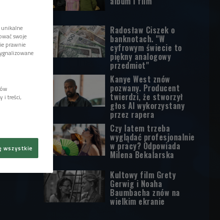
album i film
 unikalne
Radosław Ciszek o
tować swoje
banknotach. "W
wie prawnie
cyfrowym świecie to
sygnalizowane
piękny analogowy
przedmiot"
Kanye West znów
pozwany. Producent
lów
twierdzi, że stworzył
i treści,
głos AI wykorzystany
przez rapera
Czy latem trzeba
wyglądać profesjonalnie
w pracy? Odpowiada
ę wszystkie
Milena Bekalarska
Kultowy film Grety
Gerwig i Noaha
Baumbacha znów na
wielkim ekranie