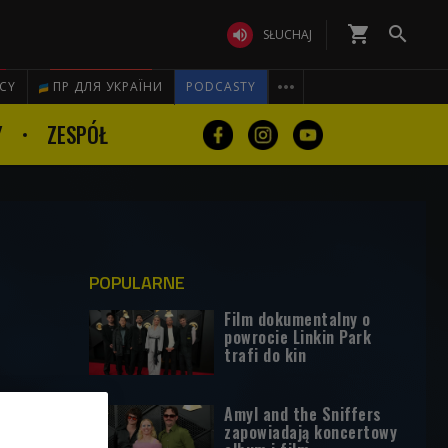
shopping_cart


SŁUCHAJ

ICY
ПР ДЛЯ УКРАЇНИ
PODCASTY
Y
ZESPÓŁ
POPULARNE
Film dokumentalny o
powrocie Linkin Park
trafi do kin
Amyl and the Sniffers
zapowiadają koncertowy