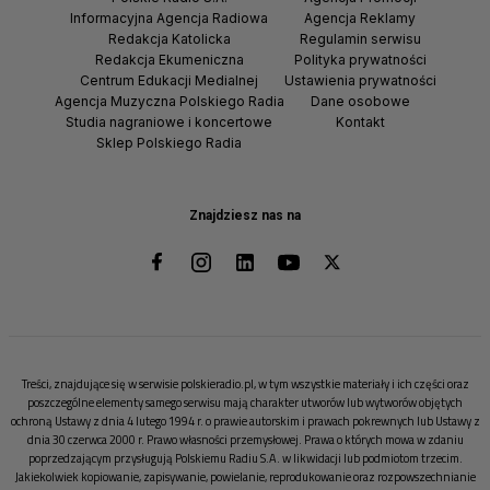
Informacyjna Agencja Radiowa
Agencja Reklamy
Redakcja Katolicka
Regulamin serwisu
Redakcja Ekumeniczna
Polityka prywatności
Centrum Edukacji Medialnej
Ustawienia prywatności
Agencja Muzyczna Polskiego Radia
Dane osobowe
Studia nagraniowe i koncertowe
Kontakt
Sklep Polskiego Radia
Znajdziesz nas na
Treści, znajdujące się w serwisie polskieradio.pl, w tym wszystkie materiały i ich części oraz
poszczególne elementy samego serwisu mają charakter utworów lub wytworów objętych
ochroną Ustawy z dnia 4 lutego 1994 r. o prawie autorskim i prawach pokrewnych lub Ustawy z
dnia 30 czerwca 2000 r. Prawo własności przemysłowej. Prawa o których mowa w zdaniu
poprzedzającym przysługują Polskiemu Radiu S.A. w likwidacji lub podmiotom trzecim.
Jakiekolwiek kopiowanie, zapisywanie, powielanie, reprodukowanie oraz rozpowszechnianie