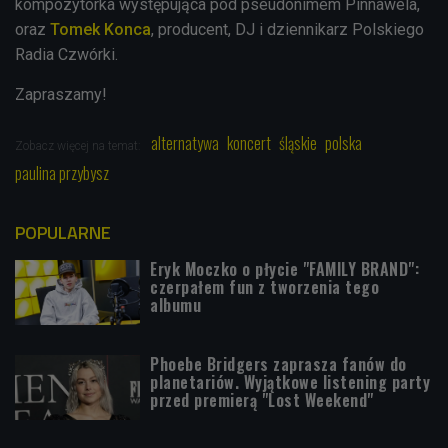
kompozytorka występująca pod pseudonimem Pinnawela,
oraz
Tomek Konca
, producent, DJ i dziennikarz Polskiego
Radia Czwórki.
Zapraszamy!
alternatywa
koncert
śląskie
polska
Zobacz więcej na temat:
paulina przybysz
POPULARNE
Eryk Moczko o płycie "FAMILY BRAND":
czerpałem fun z tworzenia tego
albumu
Phoebe Bridgers zaprasza fanów do
planetariów. Wyjątkowe listening party
przed premierą "Lost Weekend"