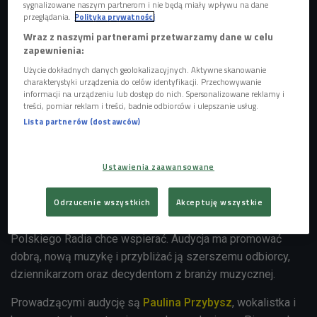
sygnalizowane naszym partnerom i nie będą miały wpływu na dane
Radio. Ostatnia – wydany w 2010 roku album "Virus" –
przeglądania.
Polityka prywatności
ukazała się pod patronatem Czwórki.
Wraz z naszymi partnerami przetwarzamy dane w celu
zapewnienia:
Obecny skład zespołu:
Mietall Waluś
– wokal, gitara
elektryczna i akustyczna;
Darek Kowolik
– gitary, wokal;
Użycie dokładnych danych geolokalizacyjnych. Aktywne skanowanie
charakterystyki urządzenia do celów identyfikacji. Przechowywanie
Rafał "Młody" Pożoga
– perkusja;
Adrian "Afgan" Gąsior
informacji na urządzeniu lub dostęp do nich. Spersonalizowane reklamy i
– gitara,
Krystian "Carlos" Różycki
– bas.
treści, pomiar reklam i treści, badnie odbiorców i ulepszanie usług.
Lista partnerów (dostawców)
"Ministerstwo Dźwięku"
to audycja nadawana w Czwórce w
soboty w godz. 18.00-19.00. Prezentowane są w niej
Ustawienia zaawansowane
młode polskie zespoły oraz wykonawcy warci uwagi.
Pojawiają się tam zarówno ci, którzy nie mają jeszcze na
Odrzucenie wszystkich
Akceptuję wszystkie
koncie własnych wydawnictw płytowych, jak i bardziej
doświadczeni muzycy, których działalność Program 4
Polskiego Radia chce wspierać. Audycja ma promować
dobrą, nową muzykę i przybliżać ją szerszemu odbiorcy,
dziennikarzom oraz decydentom z branży muzycznej.
Prowadzącymi audycję są
Paulina Przybysz
, wokalistka i