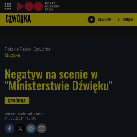
shopping_cart



WIĘCEJ
SŁUCHAJ

Polskie Radio
Czwórka
Muzyka
Negatyw na scenie w
"Ministerstwie Dźwięku"
ostatnia aktualizacja:
11.03.2011 10:30