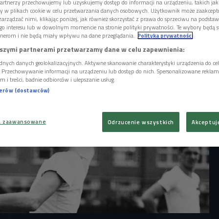
itych polskich sportowców odnoszących
artnerzy przechowujemy lub uzyskujemy dostęp do informacji na urządzeniu, takich jak
wojennej Polsce. Janusz Kusociński, Ernest
ory w plikach cookie w celu przetwarzania danych osobowych. Użytkownik może zaakcep
arządzać nimi, klikając poniżej, jak również skorzystać z prawa do sprzeciwu na podsta
tanisława Walasiewiczówna to tylko
go interesu lub w dowolnym momencie na stronie polityki prywatności. Te wybory będą 
nerom i nie będą miały wpływu na dane przeglądania.
Polityka prywatności
szymi partnerami przetwarzamy dane w celu zapewnienia:
dnych danych geolokalizacyjnych. Aktywne skanowanie charakterystyki urządzenia do ce
i. Przechowywanie informacji na urządzeniu lub dostęp do nich. Spersonalizowane reklamy 
m i treści, badnie odbiorców i ulepszanie usług.
nerów (dostawców)
a zaawansowane
Odrzucenie wszystkich
Akceptuj