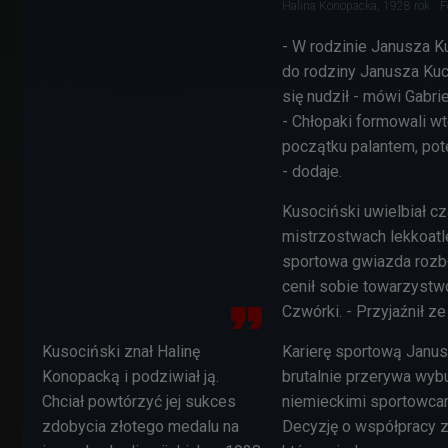
Halina Konopacka, 1928 rok
F
- W rodzinie Janusza K
do rodziny Janusza Kuch
się nudził - mówi
Gabrie
-
Chłopaki formowali wt
początku palantem, pote
- dodaje.
Kusociński uwielbiał cz
mistrzostwach lekkoatle
sportowa gwiazda rozbł
cenił sobie towarzystwo
Czwórki. - Przyjaźnił 
Kusociński znał Halinę
Karierę sportową Janusz
Konopacką i podziwiał ją.
brutalnie przerywa wyb
Chciał powtórzyć jej sukces
niemieckimi sportowcam
zdobycia złotego medalu na
Decyzję o współpracy z