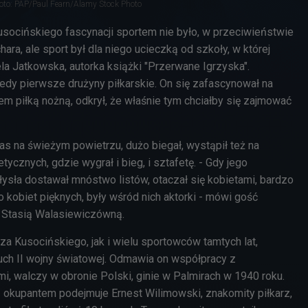
oto: PAP/Paul Fearn/Alamy Stock Photo
usocińskiego fascynacji sportem nie było, w przeciwieństwie
ara, ale sport był dla niego ucieczką od szkoły, w której
la Jatkowska, autorka książki "Przerwane Igrzyska".
edy pierwsze drużyny piłkarskie. On się zafascynował na
m piłką nożną, odkrył, że właśnie tym chciałby się zajmować
as na świeżym powietrzu, dużo biegał, wystąpił też na
tycznych, gdzie wygrał i bieg, i sztafetę. - Gdy jego
ysła dostawał mnóstwo listów, otaczał się kobietami, bardzo
 kobiet pięknych, były wśród nich aktorki - mówi gość
ze Stasią Walasiewiczówną.
a Kusocińskiego, jak i wielu sportowców tamtych lat,
uch II wojny światowej. Odmawia on współpracy z
i, walczy w obronie Polski, ginie w Palmirach w 1940 roku.
 okupantem podejmuje Ernest Wilimowski, znakomity piłkarz,