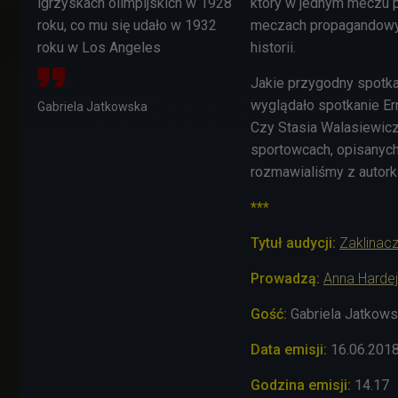
igrzyskach olimpijskich w 1928
który w jednym meczu po
roku, co mu się udało w 1932
meczach propagandowych
roku w Los Angeles
historii.
Jakie przygodny spotka
wyglądało spotkanie E
Gabriela Jatkowska
Czy Stasia Walasiewicz
sportowcach, opisanych
rozmawialiśmy z autork
***
Tytuł audycji:
Zaklinac
Prowadzą:
Anna Hardej
Gość:
Gabriela Jatkows
Data emisji:
16
.06.201
Godzina emisji:
14.17