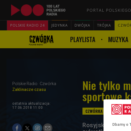
PORTAL POLSKIEGO
POLSKIE RADIO 24
JEDYNKA
DWÓJKA
TRÓJKA
CZWÓ
PLAYLISTA
MUZYKA
Nie tylko 
Polskie Radio
Czwórka
Zaklinacze czasu
sportowe k
ostatnia aktualizacja:
17.06.2018 11:00
Dbamy o 
Rosyjski mundial