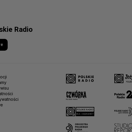
lskie Radio
re
ocji
amy
rwisu
atności
ywatności
we