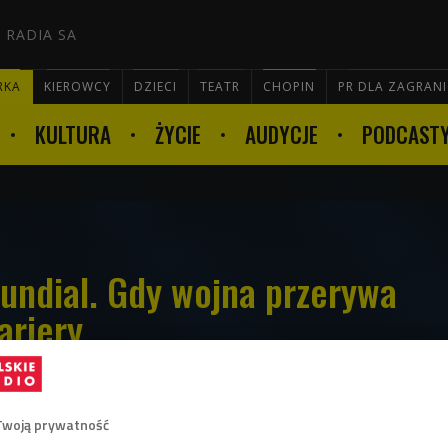
 RADIA SA
RKA
KIEROWCY
DZIECI
TEATR
CHOPIN
PR DLA ZAGRAN
KULTURA
ŻYCIE
AUDYCJE
PODCAST

mundial. Gdy wojna przerywa
ariery
Twoją prywatność
 rozpoczęty, piłka w grze, a my przypomnimy