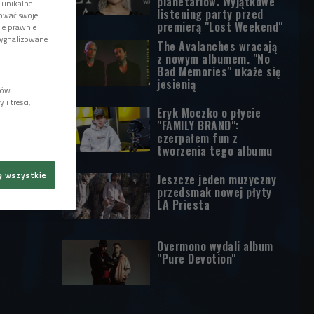
planetariów. Wyjątkowe
 unikalne
listening party przed
tować swoje
premierą "Lost Weekend"
wie prawnie
sygnalizowane
The Avalanches wracają
z nowym albumem. "No
Bad Memories" ukaże się
jesienią
lów
i treści,
Eryk Moczko o płycie
"FAMILY BRAND":
czerpałem fun z
tworzenia tego albumu
ę wszystkie
Jeszcze jeden muzyczny
przedsmak nowej płyty
LA Priesta
Overmono wydali album
"Pure Devotion"