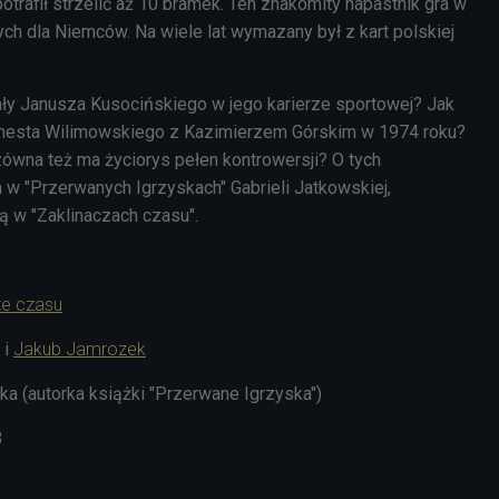
trafił strzelić aż 10 bramek. Ten znakomity napastnik gra w
 dla Niemców. Na wiele lat wymazany był z kart polskiej
ły Janusza Kusocińskiego w jego karierze sportowej? Jak
rnesta Wilimowskiego z Kazimierzem Górskim w 1974 roku?
ówna też ma życiorys pełen kontrowersji? O tych
 w "Przerwanych Igrzyskach" Gabrieli Jatkowskiej,
ą w "Zaklinaczach czasu".
ze czasu
i
Jakub Jamrozek
ka (autorka książki "Przerwane Igrzyska")
8