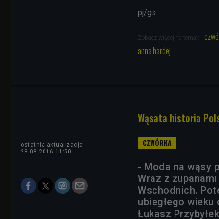
pj/gs
czwó
Zobacz więcej na temat:
anna hardej
Wąsata historia Pols
ostatnia aktualizacja:
28.08.2016 11:50
- Moda na wąsy p
Wraz z żupanami 
Wschodnich. Pote
ubiegłego wieku 
Łukasz Przybyłek