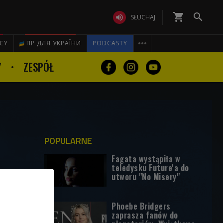
shopping_cart


SŁUCHAJ

ICY
ПР ДЛЯ УКРАЇНИ
PODCASTY
Y
ZESPÓŁ
POPULARNE
Fagata wystąpiła w
teledysku Future'a do
utworu "No Misery"
Phoebe Bridgers
zaprasza fanów do