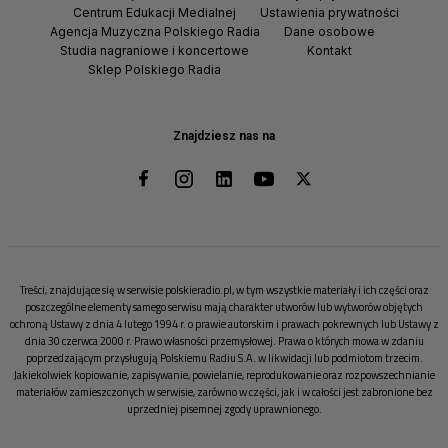
Centrum Edukacji Medialnej
Ustawienia prywatności
Agencja Muzyczna Polskiego Radia
Dane osobowe
Studia nagraniowe i koncertowe
Kontakt
Sklep Polskiego Radia
Znajdziesz nas na
Treści, znajdujące się w serwisie polskieradio.pl, w tym wszystkie materiały i ich części oraz
poszczególne elementy samego serwisu mają charakter utworów lub wytworów objętych
ochroną Ustawy z dnia 4 lutego 1994 r. o prawie autorskim i prawach pokrewnych lub Ustawy z
dnia 30 czerwca 2000 r. Prawo własności przemysłowej. Prawa o których mowa w zdaniu
poprzedzającym przysługują Polskiemu Radiu S.A. w likwidacji lub podmiotom trzecim.
Jakiekolwiek kopiowanie, zapisywanie, powielanie, reprodukowanie oraz rozpowszechnianie
materiałów zamieszczonych w serwisie, zarówno w części, jak i w całości jest zabronione bez
uprzedniej pisemnej zgody uprawnionego.