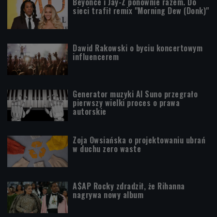
Beyoncé i Jay-Z ponownie razem. Do
sieci trafił remix "Morning Dew (Donk)"
Dawid Rakowski o byciu koncertowym
influencerem
Generator muzyki AI Suno przegrało
pierwszy wielki proces o prawa
autorskie
Zoja Owsiańska o projektowaniu ubrań
w duchu zero waste
A$AP Rocky zdradził, że Rihanna
nagrywa nowy album