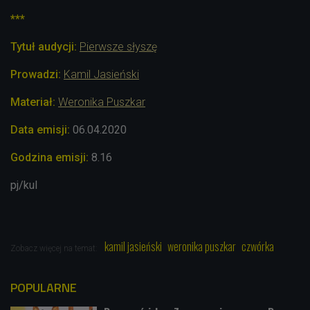
***
Tytuł audycji:
Pierwsze słyszę
Prowadzi:
Kamil Jasieński
Materiał:
Weronika Puszkar
Data emisji:
06.04
.2020
Godzina emisji:
8.16
pj/kul
kamil jasieński
weronika puszkar
czwórka
Zobacz więcej na temat:
POPULARNE