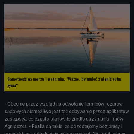
Samotność na morzu i poza nim. "Ważne, by umieć zmienić rytm
życia"
- Obecnie przez wzgląd na odwołanie terminów rozpraw
sądowych niemożliwe jest też odbywanie przez aplikantów
zastępstw, co często stanowiło źródło utrzymania - mówi
Agnieszka. - Realia są takie, że pozostajemy bez pracy i
perspektywy zatrudnienia na ten moment. Nie zostaniemy