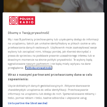
Dbamy o Twoją prywatność
My i nasi
5
partnerzy przechowujemy lub uzyskujemy dostęp do informacji
na urządzeniu, takich jak unikalne identyfikatory w plikach cookie w celu
przetwarzania danych osobowych. Użytkownik może zaakceptować swoje
(zdjęcie ilustracyjne)
Foto: Shutterstock
wybory lub zarządzać nimi, klikając poniżej, jak również skorzystać z
prawa do sprzeciwu na podstawie prawnie uzasadnionego interesu lub w
dowolnym momencie na stronie polityki prywatności. Te wybory będą
sygnalizowane naszym partnerom i nie będą miały wpływu na dane
przeglądania.
Polityka prywatności
Wraz z naszymi partnerami przetwarzamy dane w celu
zapewnienia:
Użycie dokładnych danych geolokalizacyjnych. Aktywne skanowanie
charakterystyki urządzenia do celów identyfikacji. Przechowywanie
informacji na urządzeniu lub dostęp do nich. Spersonalizowane reklamy i
treści, pomiar reklam i treści, badnie odbiorców i ulepszanie usług.
Lista partnerów (dostawców)