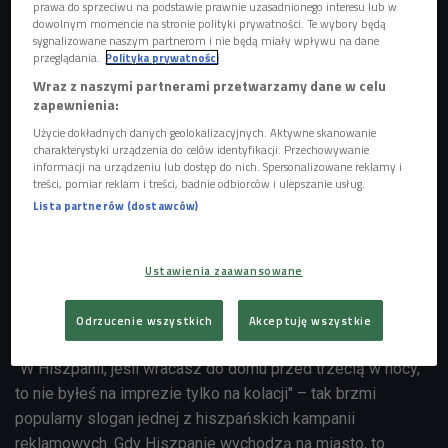
prawa do sprzeciwu na podstawie prawnie uzasadnionego interesu lub w
dowolnym momencie na stronie polityki prywatności. Te wybory będą
sygnalizowane naszym partnerom i nie będą miały wpływu na dane
zdj. ilustracyjne
Foto: Monkey Business Images/Shutterstock.com
przeglądania.
Polityka prywatności
- Moją myślą przewodnią przy pisaniu tej książki była
Wraz z naszymi partnerami przetwarzamy dane w celu
zapewnienia:
współczesna "Hiszpania w pigułce". Chciałem w niej
Użycie dokładnych danych geolokalizacyjnych. Aktywne skanowanie
poruszyć ważne i aktualne tematy, o których w Polsce się
charakterystyki urządzenia do celów identyfikacji. Przechowywanie
nie mówi - opowiada gość Czwórki.
informacji na urządzeniu lub dostęp do nich. Spersonalizowane reklamy i
treści, pomiar reklam i treści, badnie odbiorców i ulepszanie usług.
POSŁUCHAJ
Lista partnerów (dostawców)
Rozmowa z Mikołajem Buczakiem - autorem książki
"Sobremesa. Spotkajmy się w Hiszpanii"
(Faktofonia/Czwórka)
Ustawienia zaawansowane
12:25
Odrzucenie wszystkich
Akceptuję wszystkie
"W Hiszpanii, jeśli wracasz do domu przed trzecią w nocy,
to nie byłeś na imprezie tylko na kolacji" – tak brzmi
popularny slogan jednej z hiszpańskich kampanii
reklamowych. Gdy Hiszpanie wychodzą na miasto, to