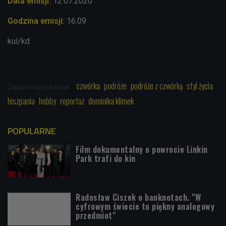
Data emisji:
12.07
.2020
Godzina emisji:
16.09
kul/kd
czwórka
podróże
podróże z czwórką
styl życia
Zobacz więcej na temat:
hiszpania
hobby
reportaż
dominika klimek
POPULARNE
Film dokumentalny o powrocie Linkin
Park trafi do kin
Radosław Ciszek o banknotach. "W
cyfrowym świecie to piękny analogowy
przedmiot"