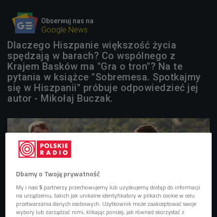
Obserwuj nas na
Google News
Dlaczego Hiszpanie większość życia
spędzają w barach? Co wspólnego z
Krajem Basków ma "Gra o tron"? Na te
pytania w książce "Sobremesa. Spotkajmy
się w Hiszpanii" próbuje odpowiedzieć jej
autor - Mikołaj Buczak.
Dbamy o Twoją prywatność
My i nasi
5
partnerzy przechowujemy lub uzyskujemy dostęp do informacji
na urządzeniu, takich jak unikalne identyfikatory w plikach cookie w celu
przetwarzania danych osobowych. Użytkownik może zaakceptować swoje
wybory lub zarządzać nimi, klikając poniżej, jak również skorzystać z