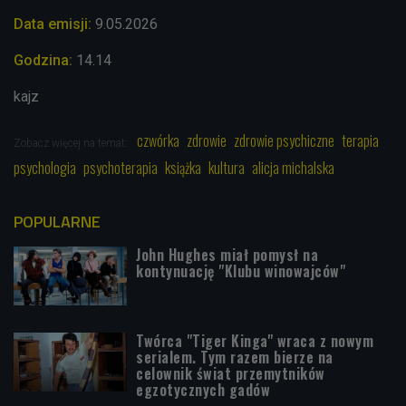
Data emisji:
9.05.2026
Godzina:
14.14
kajz
czwórka
zdrowie
zdrowie psychiczne
terapia
Zobacz więcej na temat:
psychologia
psychoterapia
książka
kultura
alicja michalska
POPULARNE
John Hughes miał pomysł na
kontynuację "Klubu winowajców"
Twórca "Tiger Kinga" wraca z nowym
serialem. Tym razem bierze na
celownik świat przemytników
egzotycznych gadów