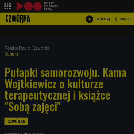
shopping_cart



WIĘCEJ
SŁUCHAJ

Polskie Radio
Czwórka
Kultura
Pułapki samorozwoju. Kama
Wojtkiewicz o kulturze
terapeutycznej i książce
"Sobą zajęci"