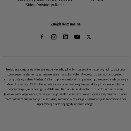
Sklep Polskiego Radia
Znajdziesz nas na
Treści, znajdujące się w serwisie polskieradio.pl, w tym wszystkie materiały i ich części oraz
poszczególne elementy samego serwisu mają charakter utworów lub wytworów objętych
ochroną Ustawy z dnia 4 lutego 1994 r. o prawie autorskim i prawach pokrewnych lub Ustawy z
dnia 30 czerwca 2000 r. Prawo własności przemysłowej. Prawa o których mowa w zdaniu
poprzedzającym przysługują Polskiemu Radiu S.A. w likwidacji lub podmiotom trzecim.
Jakiekolwiek kopiowanie, zapisywanie, powielanie, reprodukowanie oraz rozpowszechnianie
materiałów zamieszczonych w serwisie, zarówno w części, jak i w całości jest zabronione bez
uprzedniej pisemnej zgody uprawnionego.