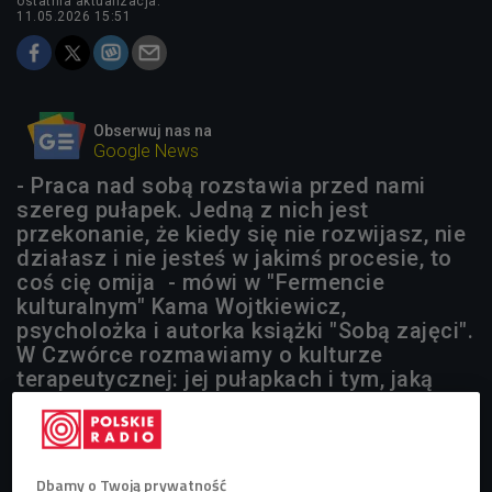
ostatnia aktualizacja:
11.05.2026 15:51
Obserwuj nas na
Google News
- Praca nad sobą rozstawia przed nami
szereg pułapek. Jedną z nich jest
przekonanie, że kiedy się nie rozwijasz, nie
działasz i nie jesteś w jakimś procesie, to
coś cię omija - mówi w "Fermencie
kulturalnym" Kama Wojtkiewicz,
psycholożka i autorka książki "Sobą zajęci".
W Czwórce rozmawiamy o kulturze
terapeutycznej: jej pułapkach i tym, jaką
cenę płacimy za pracę nad sobą na własną
rękę.
Dbamy o Twoją prywatność