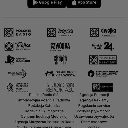
Google Play
App Store
Polskie Radio S.A.
Agencja Promocji
Informacyjna Agencja Radiowa
Agencja Reklamy
Redakcja Katolicka
Regulamin serwisu
Redakcja Ekumeniczna
Polityka prywatności
Centrum Edukacji Medialnej
Ustawienia prywatności
Agencja Muzyczna Polskiego Radia
Dane osobowe
Studia nagraniowe i koncertowe
Kontakt