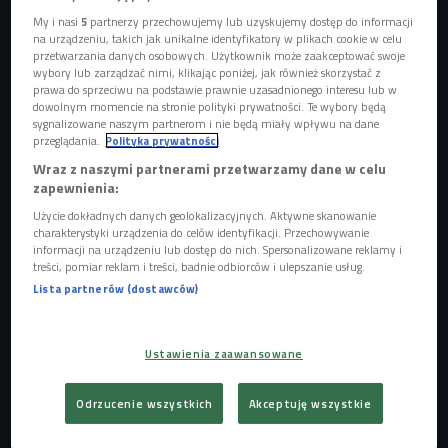
My i nasi
5
partnerzy przechowujemy lub uzyskujemy dostęp do informacji
na urządzeniu, takich jak unikalne identyfikatory w plikach cookie w celu
przetwarzania danych osobowych. Użytkownik może zaakceptować swoje
wybory lub zarządzać nimi, klikając poniżej, jak również skorzystać z
prawa do sprzeciwu na podstawie prawnie uzasadnionego interesu lub w
dowolnym momencie na stronie polityki prywatności. Te wybory będą
sygnalizowane naszym partnerom i nie będą miały wpływu na dane
przeglądania.
Polityka prywatności
Wraz z naszymi partnerami przetwarzamy dane w celu
zapewnienia:
Użycie dokładnych danych geolokalizacyjnych. Aktywne skanowanie
Zdjęcie ilustracyjne
Foto: Shutterstock
charakterystyki urządzenia do celów identyfikacji. Przechowywanie
informacji na urządzeniu lub dostęp do nich. Spersonalizowane reklamy i
treści, pomiar reklam i treści, badnie odbiorców i ulepszanie usług.
- Jestem zaskoczona społecznym rezonansem tej książki.
Lista partnerów (dostawców)
Jak obserwuję na spotkaniach autorskich czy podczas
wywiadów, to słyszę, że na nie rezonuje tylko z
psychologami i psychoterapeutami - mówi Kama
Ustawienia zaawansowane
Wojtkiewicz. - Kultura terapeutyczna sprawia, że język i
pojęciowość terapeutyczna niebezpiecznie zaczynają nam
Odrzucenie wszystkich
Akceptuję wszystkie
dominować nad naszymi codziennymi interakcjami - dodaje.