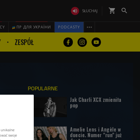
shopping_cart


SŁUCHAJ

ICY
ПР ДЛЯ УКРАЇНИ
PODCASTY
Y
ZESPÓŁ
POPULARNE
Jak Charli XCX zmieniła
pop
Amelie Lens i Angèle w
 unikalne
duecie. Numer "run" już
tować swoje