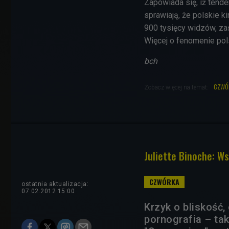
Zapowiada się, iż tende
sprawiają, że polskie k
900 tysięcy widzów, za
Więcej o fenomenie pols
bch
czwó
Zobacz więcej na temat:
Juliette Binoche: W
ostatnia aktualizacja:
07.02.2012 15:00
Krzyk o bliskość, 
pornografia – tak