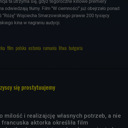
ncja ta utrzyma się, gdyż tegoroczne kinowe premiery
ina odwiedzają tłumy. Film "W ciemności" już obejrzało ponad
ś "Różę" Wojciecha Smarzowskiego prawie 200 tysięcy.
kiego kina w nagraniu audycji.
rka
film
polska
estonia
rumunia
litwa
bułgaria
szyscy się prostytuujemy
o milość i realizajcję własnych potrzeb, a nie
 francuska aktorka określiła film