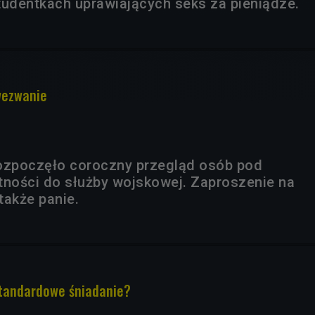
tudentkach uprawiających seks za pieniądze.
wezwanie
ozpoczęło coroczny przegląd osób pod
tności do służby wojskowej. Zaproszenie na
także panie.
standardowe śniadanie?