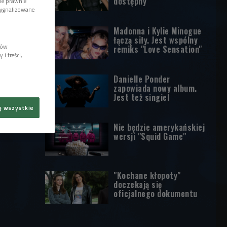
dostępny
wie prawnie
sygnalizowane
Madonna i Kylie Minogue
łączą siły. Jest wspólny
lów
remiks "Love Sensation"
i treści,
Danielle Ponder
zapowiada nowy album.
Jest też singiel
ę wszystkie
Nie będzie amerykańskiej
wersji "Squid Game"
"Kochane kłopoty"
doczekają się
oficjalnego dokumentu