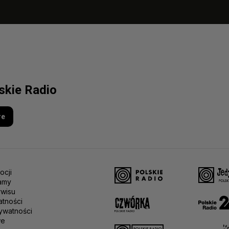
lskie Radio
re
ocji
amy
rwisu
atności
ywatności
we