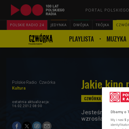
PORTAL POLSKIEGO
POLSKIE RADIO 24
JEDYNKA
DWÓJKA
TRÓJKA
CZWÓ
PLAYLISTA
MUZYKA
Jakie kino 
Polskie Radio
Czwórka
Kultura
ostatnia aktualizacja:
16.02.2012 08:00
Dbamy o 
Jesteśmy w dzies
wzrosła sprzedaż 
My i nasi
5
p
identyfikat