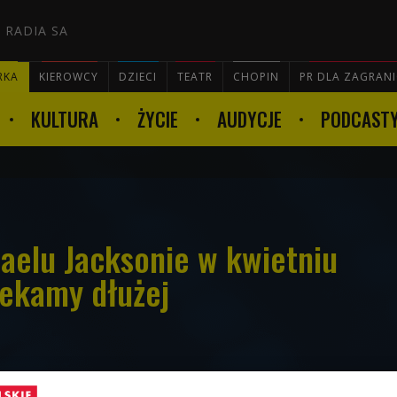
 RADIA SA
RKA
KIEROWCY
DZIECI
TEATR
CHOPIN
PR DLA ZAGRAN
KULTURA
ŻYCIE
AUDYCJE
PODCAST

haelu Jacksonie w kwietniu
ekamy dłużej
na biograficzną produkcję o swoim idolu