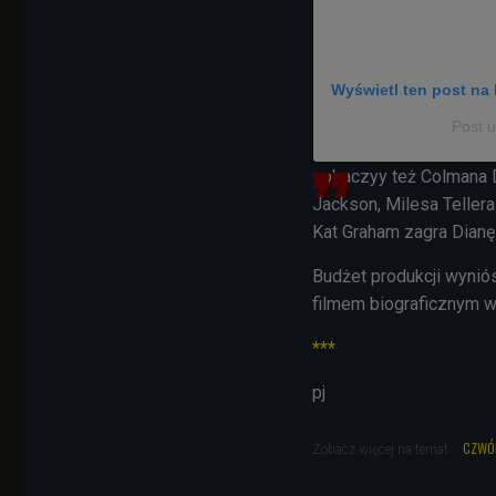
Wyświetl ten post na 
Post 
zobaczyy też Colmana D
Jackson, Milesa Tellera
Kat Graham zagra Dianę
Budżet produkcji wynió
filmem biograficznym w 
***
pj
czwó
Zobacz więcej na temat: