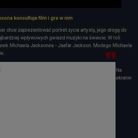
sona konsultuje film i gra w nim
ser chce zaprezentować portret życia artysty, jego drogę do
 najbardziej wpływowych gwiazd muzyki na świecie. W roli
anek Michaela Jacksonea - Jaafar Jackson. Modego Michaela
ie.
Na
ekranie