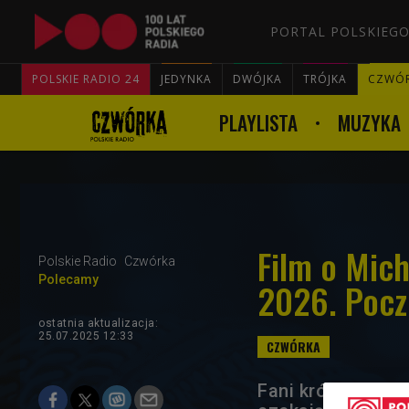
PORTAL POLSKIEGO
POLSKIE RADIO 24
JEDYNKA
DWÓJKA
TRÓJKA
CZWÓ
PLAYLISTA
MUZYKA
Film o Mic
Polskie Radio
Czwórka
Polecamy
2026. Pocz
ostatnia aktualizacja:
25.07.2025 12:33
Fani króla popu 