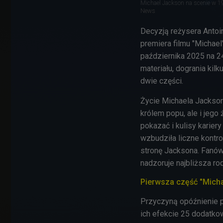
Michael Jackson na scenie w 1
News
Decyzją reżysera Antoi
premiera filmu "Michael
października 2025 na 2
materiału, dogrania kil
dwie części.
Życie Michaela Jacksona
królem popu, ale i jego
pokazać i kulisy kariery
wzbudziła liczne kontr
stronę Jacksona. Fanów
nadzoruje najbliższa rod
Pierwsza część "Michae
Przyczyną opóźnienie p
ich efekcie 25 dodatko