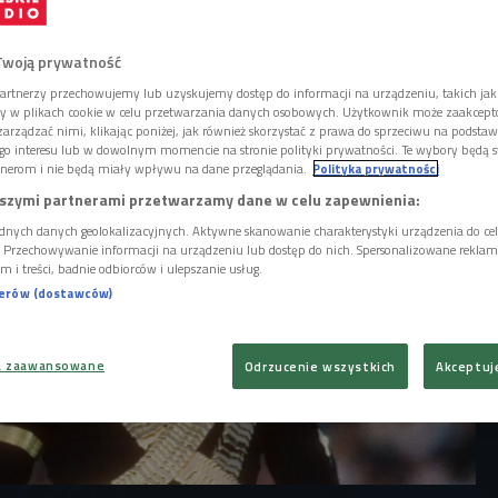
Jego premiera została zaplanowana na 2025
tała przesunięta. Reżyser Antoine Fuqua
odał już dokładną datę premiery - to 24
Twoją prywatność
artnerzy przechowujemy lub uzyskujemy dostęp do informacji na urządzeniu, takich jak
ory w plikach cookie w celu przetwarzania danych osobowych. Użytkownik może zaakcep
arządzać nimi, klikając poniżej, jak również skorzystać z prawa do sprzeciwu na podsta
go interesu lub w dowolnym momencie na stronie polityki prywatności. Te wybory będą 
nerom i nie będą miały wpływu na dane przeglądania.
Polityka prywatności
szymi partnerami przetwarzamy dane w celu zapewnienia:
dnych danych geolokalizacyjnych. Aktywne skanowanie charakterystyki urządzenia do ce
i. Przechowywanie informacji na urządzeniu lub dostęp do nich. Spersonalizowane reklamy 
m i treści, badnie odbiorców i ulepszanie usług.
nerów (dostawców)
a zaawansowane
Odrzucenie wszystkich
Akceptuj