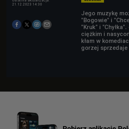
ostatnia aktualizacja:
21.12.2023 14:30
Jego muzykę może
"Bogowie" i "Chce
"Kruk" i "Chyłka"
ciężkim i nasyco
kłam w komediach
gorzej sprzedaje
Pobierz aplikację Po