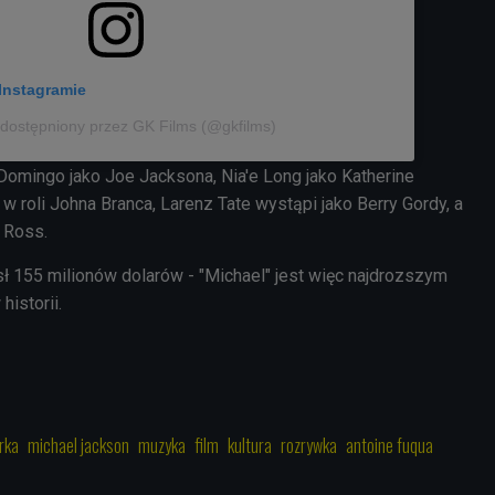
Instagramie
udostępniony przez GK Films (@gkfilms)
omingo jako Joe Jacksona, Nia'e Long jako Katherine
 w roli Johna Branca, Larenz Tate wystąpi jako Berry Gordy, a
 Ross.
sł 155 milionów dolarów - "Michael" jest więc najdrozszym
historii.
rka
michael jackson
muzyka
film
kultura
rozrywka
antoine fuqua