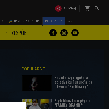
shopping_cart


SŁUCHAJ

ICY
ПР ДЛЯ УКРАЇНИ
PODCASTY
Y
ZESPÓŁ
POPULARNE
Fagata wystąpiła w
teledysku Future'a do
utworu "No Misery"
Eryk Moczko o płycie
"FAMILY BRAND":