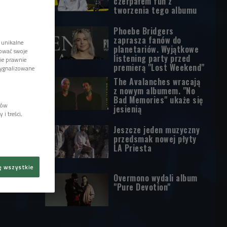
czerpałem fun z
tworzenia tego albumu
Phoebe Bridgers
zaprasza fanów do
 unikalne
planetariów. Wyjątkowe
tować swoje
listening party przed
wie prawnie
premierą "Lost Weekend"
sygnalizowane
The Avalanches wracają
z nowym albumem. "No
Bad Memories" ukaże się
lów
jesienią
i treści,
Jeszcze jeden muzyczny
przedsmak nowej płyty
LA Priesta
ę wszystkie
Overmono wydali album
"Pure Devotion"