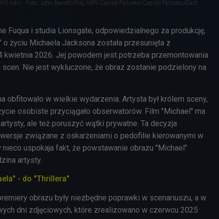
993 roku
Foto: John Barrett/PHL/MPI/Capital Pictures/Capital Pictures/East
ne Fuqua i studia Lionsgate, odpowiedzialnego za produkcję,
" o życiu Michaela Jacksona została przesunięta z
4 kwietnia 2026. Jej powodem jest potrzeba przemontowania
ku scen. Nie jest wykluczone, że obraz zostanie podzielony na
 obfitowało w wielkie wydarzenia. Artysta był królem sceny,
 życie osobiste przyciągało obserwatorów. Film "Michael" ma
 artysty, ale też poruszyć wątki prywatne. Ta decyzja
owersje związane z oskarżeniami o pedofilie kierowanymi w
 nieco uspokaja fakt, że powstawanie obrazu "Michael"
zina artysty.
la" - do "Thrillera"
remiery obrazu były niezbędne poprawki w scenariuszu, a w
wych dni zdjęciowych, które zrealizowano w czerwcu 2025