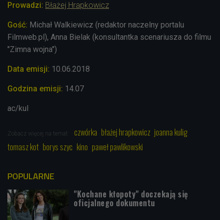
Prowadzi:
Błażej Hrapkowicz
Gość:
Michał Walkiewicz (redaktor naczelny portalu
Filmweb.pl), Anna Bielak (konsultantka scenariusza do filmu
"Zimna wojna")
Data emisji:
10
.06
.2018
Godzina emisji:
14.07
ac/kul
czwórka
błażej hrapkowicz
joanna kulig
Zobacz więcej na temat:
tomasz kot
borys szyc
kino
paweł pawlikowski
POPULARNE
"Kochane kłopoty" doczekają się
oficjalnego dokumentu