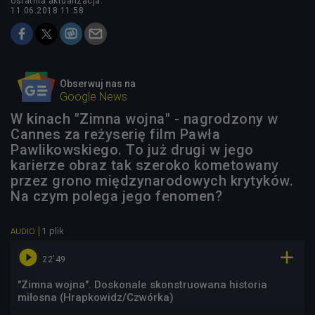
ostatnia aktualizacja:
11.06.2018 11:58
Obserwuj nas na
Google News
W kinach "Zimna wojna" - nagrodzony w
Cannes za reżyserię film Pawła
Pawlikowskiego. To już drugi w jego
karierze obraz tak szeroko kometowany
przez grono międzynarodowych krytyków.
Na czym polega jego fenomen?
1 plik
AUDIO


22'49
"Zimna wojna". Doskonale skonstruowana historia
miłosna (Hrapkowidz/Czwórka)