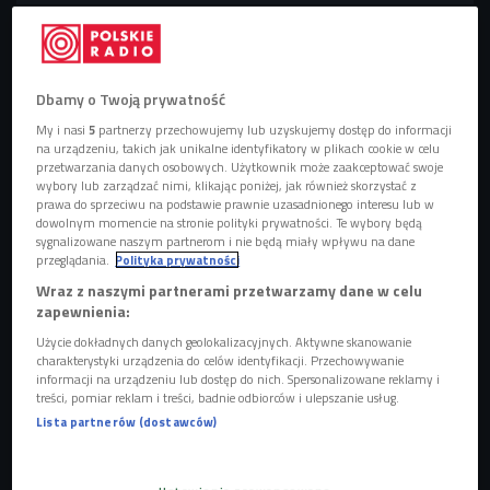
Dbamy o Twoją prywatność
My i nasi
5
partnerzy przechowujemy lub uzyskujemy dostęp do informacji
na urządzeniu, takich jak unikalne identyfikatory w plikach cookie w celu
przetwarzania danych osobowych. Użytkownik może zaakceptować swoje
wybory lub zarządzać nimi, klikając poniżej, jak również skorzystać z
prawa do sprzeciwu na podstawie prawnie uzasadnionego interesu lub w
dowolnym momencie na stronie polityki prywatności. Te wybory będą
sygnalizowane naszym partnerom i nie będą miały wpływu na dane
przeglądania.
Polityka prywatności
Wraz z naszymi partnerami przetwarzamy dane w celu
zapewnienia:
Joanna Kulig, zdjęcie z planu filmu "Zimna wojna" Pawła Pawlikowskiego
Foto: mat. pras./Kino Świat
Użycie dokładnych danych geolokalizacyjnych. Aktywne skanowanie
charakterystyki urządzenia do celów identyfikacji. Przechowywanie
informacji na urządzeniu lub dostęp do nich. Spersonalizowane reklamy i
treści, pomiar reklam i treści, badnie odbiorców i ulepszanie usług.
Lista partnerów (dostawców)