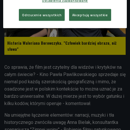
Ustawienia zaawansowane
Odrzucenie wszystkich
Akceptuję wszystkie
Historia Waleriana Borowczyka. "Człowiek bardziej obrazu, niż
słowa"
Co sprawia, że film jest czytelny dla widzów i krytyków na
całym świecie? - Kino Pawła Pawlikowskiego sprzedaje się
niemal pod każdą szerokością geograficzną i mimo, że
osadzone jest w polskim kontekście to można uznać je za
bardzo uniwersalne. W dużej mierze jest to wybór gatunku i
kilku kodów, którymi operuje - komentował.
Na umiejętne łączenie elementów: narracji, muzyki i tła
historycznego zwróciła uwagę
Anna Bielak, konsultantka
scenariusza "Zimnej wojny"
- Robienie filmu gatunkowego