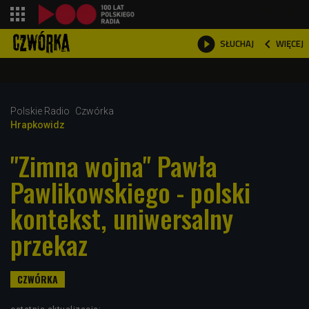
shopping_cart



WIĘCEJ
SŁUCHAJ

Polskie Radio
Czwórka
Hrapkowidz
"Zimna wojna" Pawła
Pawlikowskiego - polski
kontekst, uniwersalny
przekaz