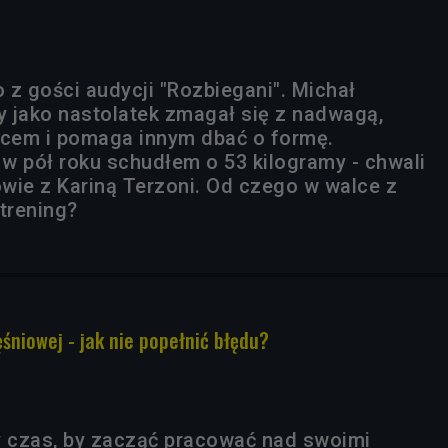
 z gości audycji "Rozbiegani". Michał
ry jako nastolatek zmagał się z nadwagą,
wcem i pomaga innym dbać o formę.
 w pół roku schudłem o 53 kilogramy - chwali
wie z Kariną Terzoni. Od czego w walce z
trening?
niowej - jak nie popełnić błędu?
y czas, by zacząć pracować nad swoimi