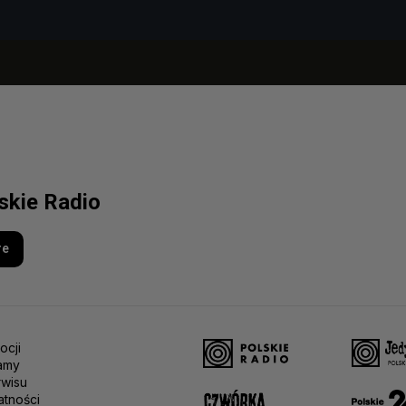
lskie Radio
re
ocji
amy
rwisu
atności