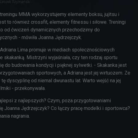
/Leszek Szymański
 treningu MMA wykorzystujemy elementy boksu, jujitsu i
jest to również crossfit, elementy fitnessu i siłowe. Treningi
to od ćwiczeń dynamicznych przechodzimy do
tycznych - mówiła Joanna Jędrzejczyk.
a Adriana Lima promuje w mediach społecznościowych
 skakanką. Mistrzyni wyjaśniała, czy ten rodzaj sportu
ię do budowania kondycji i pięknej sylwetki. - Skakanka jest
ygotowaniach sportowych, a Adriana jest jej wirtuozem. Ze
ę dyscyplinę od niemal dwunastu lat. Warto wejść na jej
ilmiki - przekonywała.
najlepsi z najlepszych? Czym, poza przygotowaniami
ię Joanna Jędrzejczyk? Co łączy pracę modelki i sportowca?
nia nagrania.