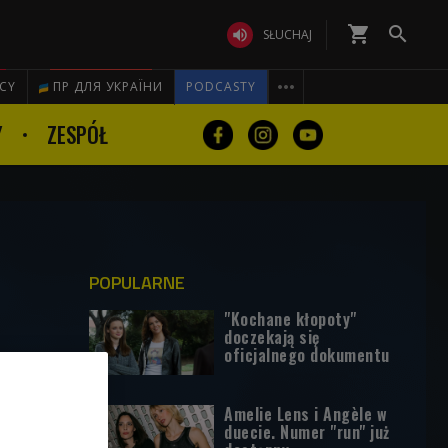
shopping_cart


SŁUCHAJ

ICY
ПР ДЛЯ УКРАЇНИ
PODCASTY
Y
ZESPÓŁ
POPULARNE
"Kochane kłopoty"
doczekają się
oficjalnego dokumentu
Amelie Lens i Angèle w
duecie. Numer "run" już