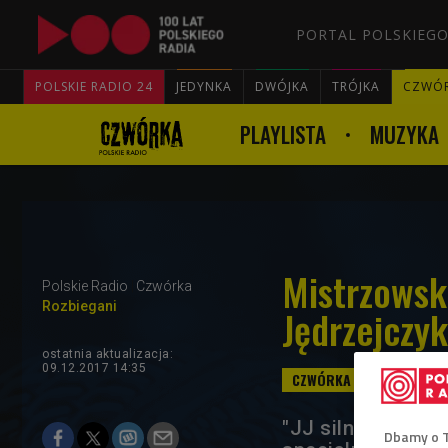
PORTAL POLSKIEGO
POLSKIE RADIO 24
JEDYNKA
DWÓJKA
TRÓJKA
CZWÓ
PLAYLISTA
MUZYKA
Mistrzowski
Polskie Radio
Czwórka
Rozbiegani
Jędrzejczyk
ostatnia aktualizacja:
09.12.2017 14:35
"JJ silniejsza ni
Dbamy o 