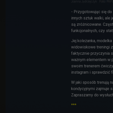
Joanna Jędrzejczyk
Foto: PAP
- Przygotowując się do
innych sztuk walki, ale 
są zróżnicowane. Częs
funkcjonalnych, czy sta
Jej koleżanka, modelk
widowiskowe treningi ze
faktycznie przyczynia s
ważnym elementem w prz
swoim trenerem ćwiczy t
instagram i sprawdzić f
W jaki sposób trenują 
kondycyjnymi zajmuje s
Zapraszamy do wysłucha
***