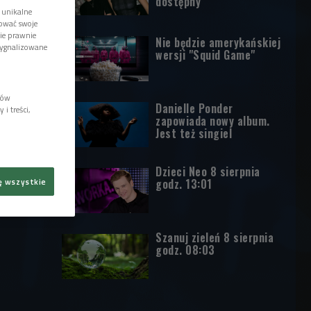
dostępny
 unikalne
tować swoje
wie prawnie
Nie będzie amerykańskiej
sygnalizowane
wersji "Squid Game"
lów
Danielle Ponder
i treści,
zapowiada nowy album.
Jest też singiel
Dzieci Neo 8 sierpnia
godz. 13:01
ę wszystkie
Szanuj zieleń 8 sierpnia
godz. 08:03