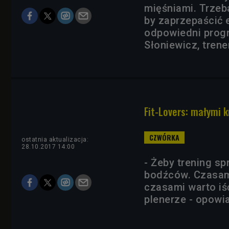
mięśniami. Trzeba
by zaprzepaścić 
odpowiedni progr
Słoniewicz, trene
Fit-Lovers: małymi k
ostatnia aktualizacja:
28.10.2017 14:00
- Żeby trening s
bodźców. Czasami
czasami warto iś
plenerze - opowia