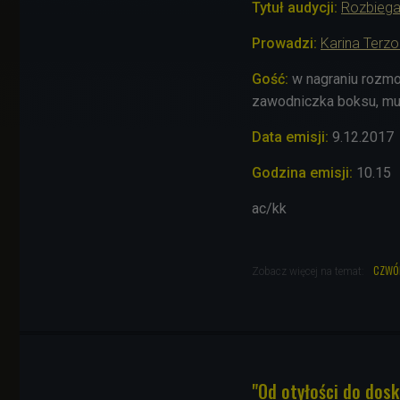
Tytuł audycji:
Rozbiega
Prowadzi:
Karina Terzo
Gość:
w nagraniu rozm
zawodniczka boksu, mua
Data emisji:
9
.12
.2017
Godzina emisji:
10.15
ac/kk
czwó
Zobacz więcej na temat:
"Od otyłości do dosk