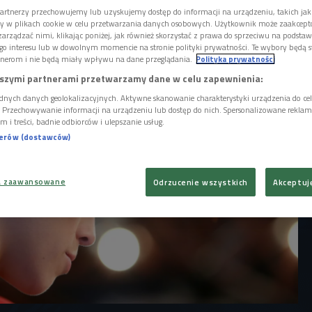
g, który wspólnie z Andrzejem Bognałem
artnerzy przechowujemy lub uzyskujemy dostęp do informacji na urządzeniu, takich jak
nna Jędrzejczyk, wielokrotna mistrzyni
ory w plikach cookie w celu przetwarzania danych osobowych. Użytkownik może zaakcep
świata w boksie tajskim, mistrzyni UFC w
arządzać nimi, klikając poniżej, jak również skorzystać z prawa do sprzeciwu na podsta
 w latach 2015-2017.
go interesu lub w dowolnym momencie na stronie polityki prywatności. Te wybory będą 
nerom i nie będą miały wpływu na dane przeglądania.
Polityka prywatności
szymi partnerami przetwarzamy dane w celu zapewnienia:
dnych danych geolokalizacyjnych. Aktywne skanowanie charakterystyki urządzenia do ce
i. Przechowywanie informacji na urządzeniu lub dostęp do nich. Spersonalizowane reklamy 
m i treści, badnie odbiorców i ulepszanie usług.
nerów (dostawców)
a zaawansowane
Odrzucenie wszystkich
Akceptuj