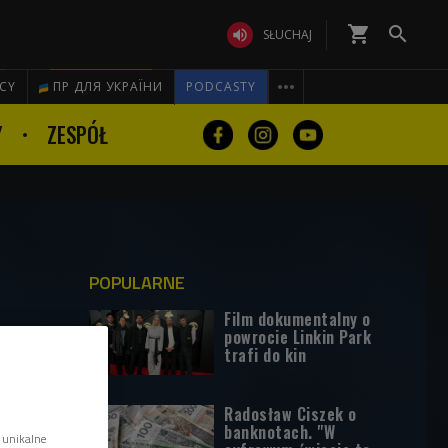
shopping_cart


SŁUCHAJ

ICY
ПР ДЛЯ УКРАЇНИ
PODCASTY
Y
ZESPÓŁ
POPULARNE
Film dokumentalny o
powrocie Linkin Park
trafi do kin
Radosław Ciszek o
banknotach. "W
 unikalne