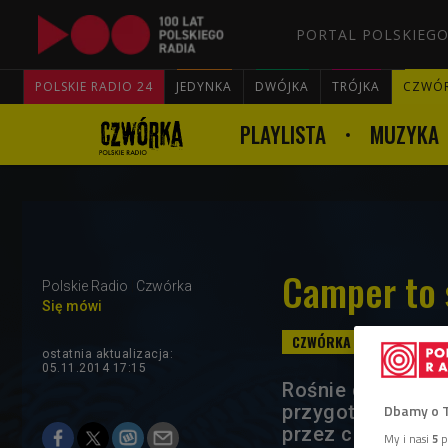
PORTAL POLSKIEGO
POLSKIE RADIO 24
JEDYNKA
DWÓJKA
TRÓJKA
CZWÓ
PLAYLISTA
MUZYKA
Camper to 
Polskie Radio
Czwórka
Się mówi
ostatnia aktualizacja:
05.11.2014 17:15
Rośnie grono fa
przygotowane aut
Dbamy o 
przez cały rok i
My i nasi
5
p