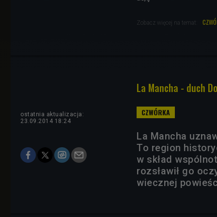
czwó
Zobacz więcej na temat:
La Mancha - duch Do
ostatnia aktualizacja:
23.09.2014 18:24
La Mancha uznawa
To region histor
w skład wspólnot
rozsławił go ocz
wiecznej powieśc