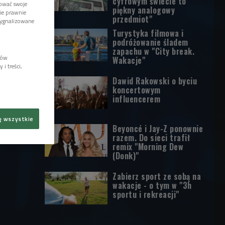
cyfrowym świecie to
tować swoje
piękny analogowy
wie prawnie
przedmiot"
sygnalizowane
Turystyka filmowa i
podróżowanie śladem
zapachu w "City break.
lów
Wakacje"
i treści,
Dawid Rakowski o byciu
koncertowym
influencerem
ę wszystkie
Beyoncé i Jay-Z ponownie
razem. Do sieci trafił
remix "Morning Dew
(Donk)"
Zabierz sport ze sobą na
wakacje - o tym w "3h
sportu i rekreacji"