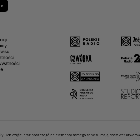
re
ocji
amy
rwisu
atności
ywatności
we
riały i ich części oraz poszczególne elementy samego serwisu mają charakter utwor