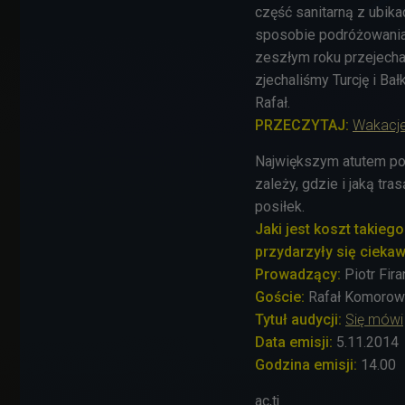
część sanitarną z ubik
sposobie podróżowania 
zeszłym roku przejecha
zjechaliśmy Turcję i Ba
Rafał.
PRZECZYTAJ:
Wakacje
Największym atutem po
zależy, gdzie i jaką tr
posiłek.
Jaki jest koszt takie
przydarzyły się cieka
Prowadzący:
Piotr Fira
Goście:
Rafał Komorows
Tytuł audycji:
Się mówi
Data emisji:
5.11.2014
Godzina emisji:
14.00
ac,tj