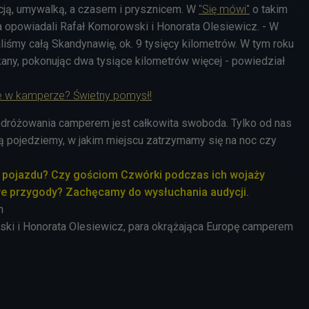
acją, umywalką, a czasem i prysznicem. W
"Się mówi"
o takim
opowiadali Rafał Komorowski i Honorata Olesiewicz. - W
liśmy całą Skandynawię, ok. 9 tysięcy kilometrów. W tym roku
łkany, pokonując dwa tysiące kilometrów więcej - powiedział
 w kamperze? Świetny pomysł!
dróżowania camperem jest całkowita swoboda. Tylko od nas
asą pojedziemy, w jakim miejscu zatrzymamy się na noc czy
go pojazdu? Czy gościom Czwórki podczas ich wojaży
we przygody? Zachęcamy do wysłuchania audycji.
n
ki i Honorata Olesiewicz, para okrążająca Europę camperem