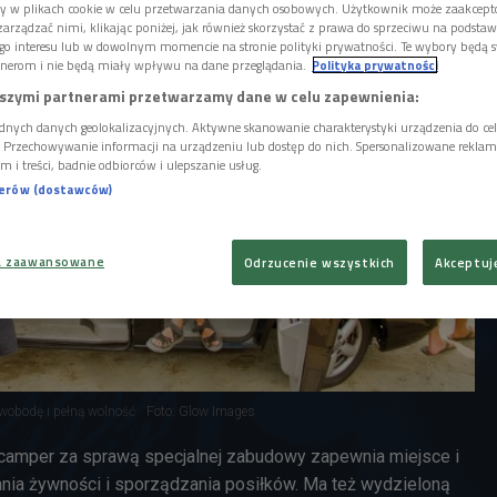
ory w plikach cookie w celu przetwarzania danych osobowych. Użytkownik może zaakcep
arządzać nimi, klikając poniżej, jak również skorzystać z prawa do sprzeciwu na podsta
go interesu lub w dowolnym momencie na stronie polityki prywatności. Te wybory będą 
nerom i nie będą miały wpływu na dane przeglądania.
Polityka prywatności
szymi partnerami przetwarzamy dane w celu zapewnienia:
dnych danych geolokalizacyjnych. Aktywne skanowanie charakterystyki urządzenia do ce
i. Przechowywanie informacji na urządzeniu lub dostęp do nich. Spersonalizowane reklamy 
m i treści, badnie odbiorców i ulepszanie usług.
nerów (dostawców)
a zaawansowane
Odrzucenie wszystkich
Akceptuj
wobodę i pełną wolność
Foto: Glow Images
camper za sprawą specjalnej zabudowy zapewnia miejsce i
ia żywności i sporządzania posiłków. Ma też wydzieloną