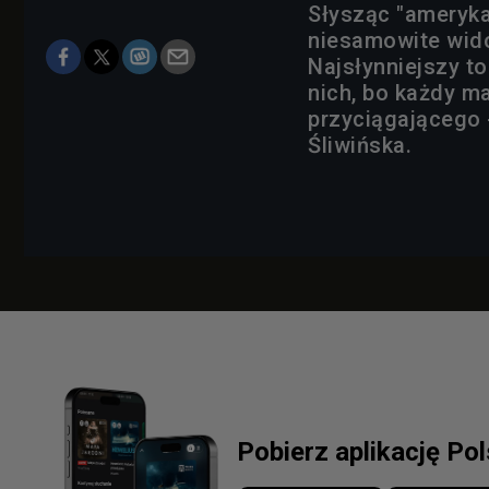
Słysząc "ameryk
niesamowite wido
Najsłynniejszy t
nich, bo każdy m
przyciągającego 
Śliwińska.
Pobierz aplikację Po