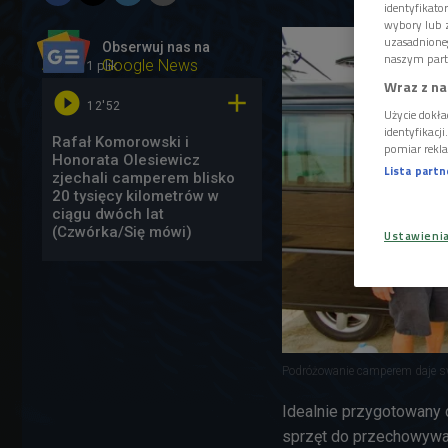
identyfikat
wybory lub z
uzasadnione
Obserwuj nas na
naszym part
1 plik
AUDIO
Google News
Wraz z na


12'52
Użycie dokła
identyfikacj
Rafał Komorowski i
pomiar rekla
Honorata Olesiewicz
Lista part
zjechali camperem blisko
20 tysięcy kilometrów w
ciągu dwóch lat
(Czwórka/Się mówi)
Ustawieni
Podróżowanie camperem daje s
Idealnie przygotowany 
sprzęt do przechowywan