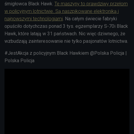
śmigłowca Black Hawk.
Te maszyny to prawdziwy przełom
w policyjnym lotnictwie. Są naszpikowane elektroniką i
najnowszymi technologiami
. Na całym świecie fabryki
opuściło dotychczas ponad 3 tys. egzemplarzy S-70i Black
Hawk, które latają w 31 państwach. Nic więc dziwnego, że
wzbudzają zainteresowanie nie tylko pasjonatów lotnictwa.
#JestAkcja
z policyjnym Black Hawkiem
@Polska Policja |
Polska Policja