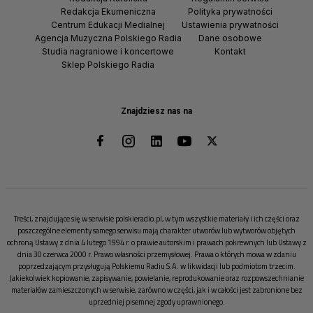
Redakcja Ekumeniczna
Polityka prywatności
Centrum Edukacji Medialnej
Ustawienia prywatności
Agencja Muzyczna Polskiego Radia
Dane osobowe
Studia nagraniowe i koncertowe
Kontakt
Sklep Polskiego Radia
Znajdziesz nas na
Treści, znajdujące się w serwisie polskieradio.pl, w tym wszystkie materiały i ich części oraz
poszczególne elementy samego serwisu mają charakter utworów lub wytworów objętych
ochroną Ustawy z dnia 4 lutego 1994 r. o prawie autorskim i prawach pokrewnych lub Ustawy z
dnia 30 czerwca 2000 r. Prawo własności przemysłowej. Prawa o których mowa w zdaniu
poprzedzającym przysługują Polskiemu Radiu S.A. w likwidacji lub podmiotom trzecim.
Jakiekolwiek kopiowanie, zapisywanie, powielanie, reprodukowanie oraz rozpowszechnianie
materiałów zamieszczonych w serwisie, zarówno w części, jak i w całości jest zabronione bez
uprzedniej pisemnej zgody uprawnionego.