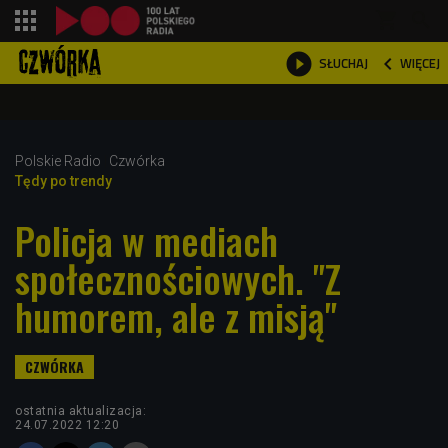
shopping_cart



WIĘCEJ
SŁUCHAJ

Polskie Radio
Czwórka
Tędy po trendy
Policja w mediach
społecznościowych. "Z
humorem, ale z misją"
ostatnia aktualizacja:
24.07.2022 12:20