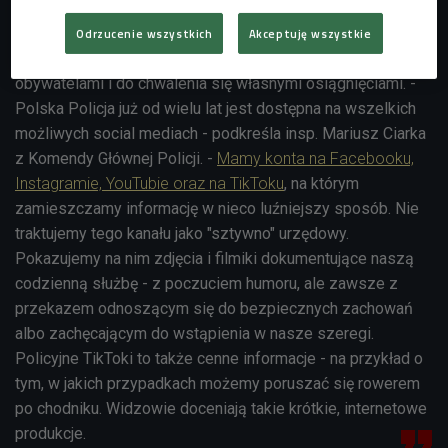
Ale popularne społecznościówki służą policji także do
Odrzucenie wszystkich
Akceptuję wszystkie
przeprowadzania akcji edukacyjnych, do kontaktu z
obywatelami i do chwalenia się własnymi osiągnięciami. -
Polska Policja już od wielu lat jest dostępna na wszelkich
możliwych social mediach - podkreśla insp. Mariusz Ciarka
z Komendy Głównej Policji. -
Mamy konta na Facebooku,
Instagramie, YouTubie oraz na TikToku
, na którym
zamieszczamy informację w nieco luźniejszy sposób. Nie
traktujemy tego kanału jako "sztywno" urzędowy.
Pokazujemy na nim zdjęcia i filmiki dokumentujące naszą
codzienną służbę - z poczuciem humoru, ale zawsze z
przekazem odnoszącym się do bezpiecznych zachowań
albo zachęcającym do wstąpienia w nasze szeregi.
Policyjne TikToki to także cenne informacje - na przykład o
tym, w jakich przypadkach możemy poruszać się rowerem
po chodniku. Widzowie doceniają takie krótkie, internetowe
produkcje.