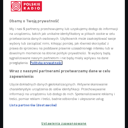
Dbamy o Twoją prywatność
My i nasi
5
partnerzy przechowujemy lub uzyskujemy dostęp do informacji
Zajęcia dla dzieci z jednego z bydgoskich przedszkoli na temat bezpieczeństwa
na urządzeniu, takich jak unikalne identyfikatory w plikach cookie w celu
na drodze i przy drodze pt. "Koziołek i alpaka nauczą przechodzić przez jezdnię
przetwarzania danych osobowych. Użytkownik może zaakceptować swoje
przedszkolaka". Zajęcia zorganizował Wydział Prewencji KMP w Bydgoszczy
wybory lub zarządzać nimi, klikając poniżej, jak również skorzystać z
wspólnie z przedstawicielami Krainy Dolnej Wisły.
Foto: PAP/Tytus Żmijewski
prawa do sprzeciwu na podstawie prawnie uzasadnionego interesu lub w
dowolnym momencie na stronie polityki prywatności. Te wybory będą
Czego policja szuka w sieci?
sygnalizowane naszym partnerom i nie będą miały wpływu na dane
przeglądania.
Polityka prywatności
O tym, jak ważną rolę we współczesnym świecie odgrywają
Wraz z naszymi partnerami przetwarzamy dane w celu
media społecznościowe, policjanci wiedzą od dawna. -
zapewnienia:
Dane zgromadzone w sieci to nowe źródło informacji dla
Użycie dokładnych danych geolokalizacyjnych. Aktywne skanowanie
białego wywiadu - mówiła w Czwórce
Diana Dajnowicz-
charakterystyki urządzenia do celów identyfikacji. Przechowywanie
informacji na urządzeniu lub dostęp do nich. Spersonalizowane reklamy i
Piesiecka z Wydziału Prawa Uniwersytetu w Białymstoku. -
treści, pomiar reklam i treści, badnie odbiorców i ulepszanie usług.
Biały wywiad to badanie danych z otwartych, dostępnych
Lista partnerów (dostawców)
legalnie źródeł. Pozwala to pozyskiwać wiadomości w
sposób łatwy i bezpieczny
.
Ustawienia zaawansowane
Na luzie, ale z przesłaniem