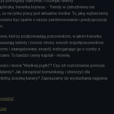
rzy pomogliby odkrywać i rozwijać talenty
lińska, trenerka biznesu. - Trendy w zatrudnieniu nie
, co na rynku pracy jest aktualnie modne. To, jaką wybierzemy
powinno być oparte o nasze zainteresowania i predyspozycje
i.
owie, którzy podpowiadają pracownikom, w jakim kierunku
Zauważają talenty i mocne strony swoich współpracowników.
ocny i zaangażowany zespół, wzbogacając go o osoby z
iami. To bardzo cenny kapitał - mówiła.
ci i teoria "Wielkiej piątki"? Czy ich rozróżnienie pomoże
talenty? Jak zarządzać komunikacją i stworzyć dla
mbitną ścieżkę kariery? Zapraszamy do wysłuchania nagrania.
rywatna"
ozek