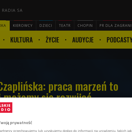
 RADIA SA
RKA
KIEROWCY
DZIECI
TEATR
CHOPIN
PR DLA ZAGRAN
KULTURA
ŻYCIE
AUDYCJE
PODCAST

Czaplińska: praca marzeń to
j możemy się rozwijać
Twoją prywatność
żne predyspozycje i talenty. Jak je odkryć i
artnerzy przechowujemy lub uzyskujemy dostęp do informacji na urządzeniu, takich jak