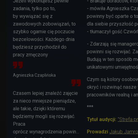
Jeżeli wykonujesz pewne
- Brakuje doradców, któ
zadania,
tylko po to,
-
mówiła
Agnieszka Czap
by
wywiązać się z
powinny być oparte o to
zawodowych zobowiązań, to
dla siebie przyszłość 
szybko ogarnie cię poczucie
- tłumaczył gość Czwórk
bezcelowości.
Każdego dnia
- Zdarzają się manager
będziesz przychodził do
powinni się rozwijać. 
pracy
zmęczony
Budują w ten sposób m
unikatowymi umiejętnośc
Agnieszka Czaplińska
Czym są kolory osobowoś
okryć i rozwinąć nasze 
Czasem lepiej znaleźć zajęcie
pracowników realną i a
za nieco mniejsze pieniądze,
***
ale takie, dzięki któremu
będziemy mogli się rozwijać.
Tytuł audycji:
"Strefa p
Praca
oprócz wynagrodzenia powinna
Prowadzi
Jakub Jamr