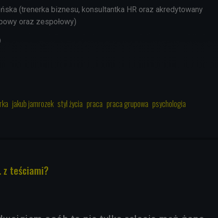
ńska (trenerka biznesu, konsultantka HR oraz akredytowany
upowy oraz zespołowy)
9
rka
jakub jamrozek
styl życia
praca
praca grupowa
psychologia
.. z teściami?