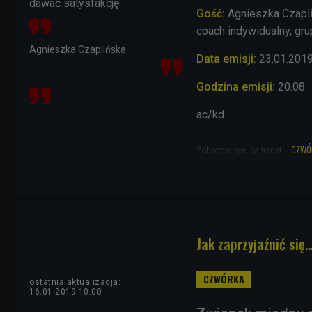
dawać satysfakcję
Gość:
Agnieszka Czapli
coach indywidualny, gr
Agnieszka Czaplińska
Data emisji:
23
.01.201
Godzina emisji:
20.08
ac/kd
czwó
Zobacz więcej na temat:
Jak zaprzyjaźnić się.
ostatnia aktualizacja:
16.01.2019 10:00