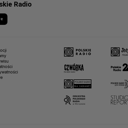
lskie Radio
re
ocji
amy
rwisu
atności
ywatności
we