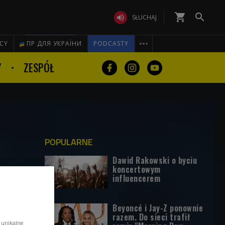
shopping_cart


SŁUCHAJ

ICY
ПР ДЛЯ УКРАЇНИ
PODCASTY
Y
ZESPÓŁ
POPULARNE
Dawid Rakowski o byciu
koncertowym
influencerem
Beyoncé i Jay-Z ponownie
razem. Do sieci trafił
 unikalne