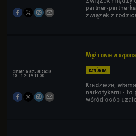
Związek między d
partner-partnerk
związek z rodzic
Więźniowie w szpona
ostatnia aktualizacja:
18.01.2019 11:00
Kradzieże, właman
narkotykami - to
wśród osób uzal