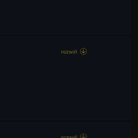
rozwiń

rozwiń
