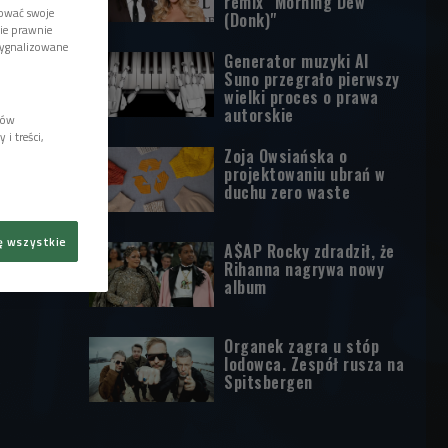
remix "Morning Dew
tować swoje
(Donk)"
wie prawnie
sygnalizowane
Generator muzyki AI
Suno przegrało pierwszy
wielki proces o prawa
autorskie
lów
i treści,
Zoja Owsiańska o
projektowaniu ubrań w
duchu zero waste
ę wszystkie
A$AP Rocky zdradził, że
Rihanna nagrywa nowy
album
Organek zagra u stóp
lodowca. Zespół rusza na
Spitsbergen