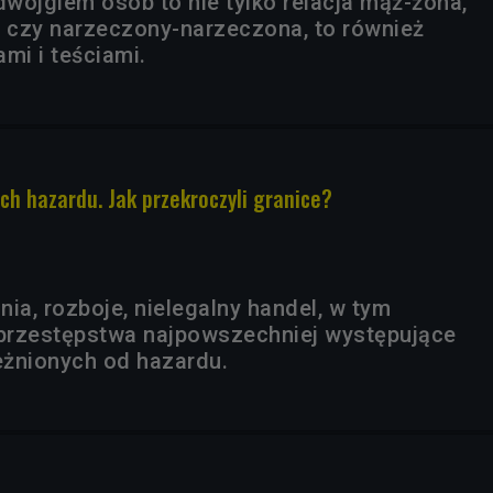
wojgiem osób to nie tylko relacja mąż-żona,
a czy narzeczony-narzeczona, to również
ami i teściami.
ch hazardu. Jak przekroczyli granice?
ia, rozboje, nielegalny handel, w tym
 przestępstwa najpowszechniej występujące
eżnionych od hazardu.