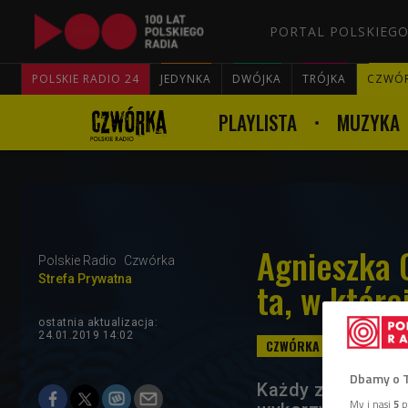
PORTAL POLSKIEGO
POLSKIE RADIO 24
JEDYNKA
DWÓJKA
TRÓJKA
CZWÓ
PLAYLISTA
MUZYKA
Agnieszka 
Polskie Radio
Czwórka
Strefa Prywatna
ta, w które
ostatnia aktualizacja:
24.01.2019 14:02
Dbamy o 
Każdy z nas ma ró
My i nasi
5
p