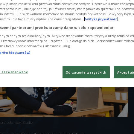
woim miejscu pracy? Czy pomoże w tym test
ory w plikach cookie w celu przetwarzania danych osobowych. Użytkownik może zaakcep
ości?
arządzać nimi, klikając poniżej, jak również skorzystać z prawa do sprzeciwu na podsta
go interesu lub w dowolnym momencie na stronie polityki prywatności. Te wybory będą 
nerom i nie będą miały wpływu na dane przeglądania.
Polityka prywatności
szymi partnerami przetwarzamy dane w celu zapewnienia:
dnych danych geolokalizacyjnych. Aktywne skanowanie charakterystyki urządzenia do ce
i. Przechowywanie informacji na urządzeniu lub dostęp do nich. Spersonalizowane reklamy 
m i treści, badnie odbiorców i ulepszanie usług.
nerów (dostawców)
a zaawansowane
Odrzucenie wszystkich
Akceptuj
terstock/ Look Studio