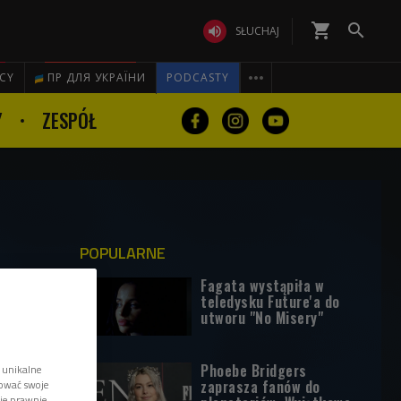
shopping_cart


SŁUCHAJ

ICY
ПР ДЛЯ УКРАЇНИ
PODCASTY
Y
ZESPÓŁ
POPULARNE
Fagata wystąpiła w
teledysku Future'a do
utworu "No Misery"
Phoebe Bridgers
 unikalne
zaprasza fanów do
tować swoje
wie prawnie