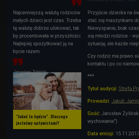
Najcenniejszą walutą rodziców
Przyjście dziecka na św
małych dzieci jest czas. Trzeba
stać się maszynkami do
tę walutę dobrze ulokować, tak
Niewyspanie, brak czas
by procentowała w przyszłości.
się młodzi rodzice - w
Najlepiej spożytkować ją na
sytuację, ale każde ni
bycie razem
Czy rodzic ma prawo s
kontaktu i po co niemo
Jarosław Żyliński
***
Tytuł audycji:
Strefa P
Prowadzi:
Jakub Jamr
Gość:
Jarosław Żyliński
"Jakoś to będzie". Dlaczego
wychowanie")
jesteśmy optymistami?
Data emisji:
15.11.201