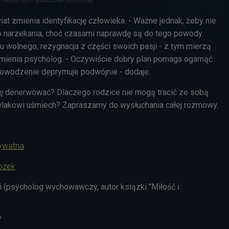
iat zmienia identyfikację człowieka. - Ważne jednak, żeby nie
 narzekania, choć czasami naprawdę są do tego powody.
u wolnego, rezygnacja z części swoich pasji - z tym mierzą
ymienia psycholog. - Oczywiście dobry plan pomaga ogarnąć
epowodzenie deprymuje podwójnie - dodaje.
ię denerwować? Dlaczego rodzice nie mogą tracić ze sobą
wlakowi uśmiech? Zapraszamy do wysłuchania całej rozmowy.
rywatna
ozek
 (psycholog wychowawczy, autor ksiązki "Miłość i
7