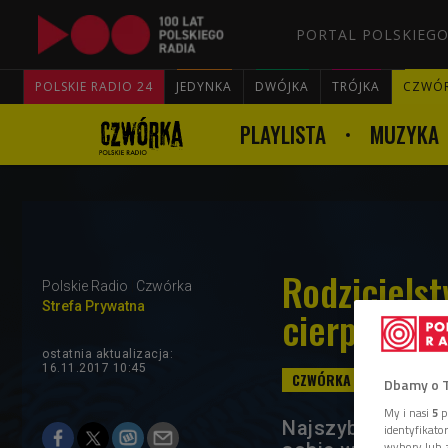
PORTAL POLSKIEGO
POLSKIE RADIO 24
JEDYNKA
DWÓJKA
TRÓJKA
CZWÓ
PLAYLISTA
MUZYKA
Rodzicielst
Polskie Radio
Czwórka
Strefa Prywatna
cierpliwośc
ostatnia aktualizacja:
16.11.2017 10:45
Dbamy o 
My i nasi
5
p
Najszybszy sposó
identyfikat
wybory lub z