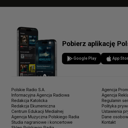
Pobierz aplikację Po
Google Play
App Sto
Polskie Radio S.A.
Agencja Prom
Informacyjna Agencja Radiowa
Agencja Rekl
Redakcja Katolicka
Regulamin se
Redakcja Ekumeniczna
Polityka pryw
Centrum Edukacji Medialnej
Ustawienia pr
Agencja Muzyczna Polskiego Radia
Dane osobo
Studia nagraniowe i koncertowe
Kontakt
Sklep Polskiego Radia