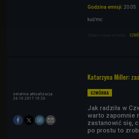
Godzina emisji:
20.05
kul/mc
czwó
Zobacz więcej na temat:
Katarzyna Miller: za
ostatnia aktualizacja:
26.10.2017 10:26
Jak radziła w Cz
warto zapomnie n
zastanowić się, c
po prostu to zrob