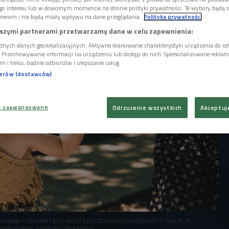
 przekonuje Shannon Cullen, szefowa
go interesu lub w dowolnym momencie na stronie polityki prywatności. Te wybory będą 
ięcej w "Penguin Random House". A psycholog
nerom i nie będą miały wpływu na dane przeglądania.
Polityka prywatności
dpowiada, jak odnależć się w rodzicielstwie.
szymi partnerami przetwarzamy dane w celu zapewnienia:
dnych danych geolokalizacyjnych. Aktywne skanowanie charakterystyki urządzenia do ce
i. Przechowywanie informacji na urządzeniu lub dostęp do nich. Spersonalizowane reklamy 
m i treści, badnie odbiorców i ulepszanie usług.
nerów (dostawców)
a zaawansowane
Odrzucenie wszystkich
Akceptuj
liwego człowieka i przy okazji być szczęśliwym rodzicem? O tym m.in.
Pixabay/dom. publiczna/StockSnap