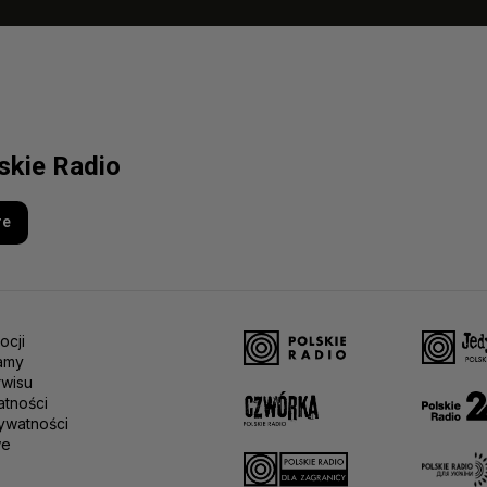
lskie Radio
re
ocji
amy
rwisu
atności
ywatności
we