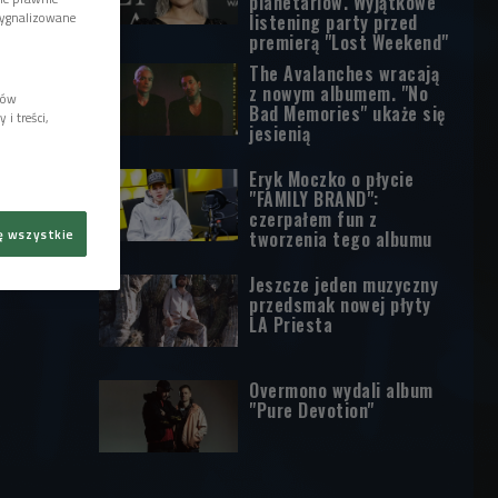
planetariów. Wyjątkowe
sygnalizowane
listening party przed
premierą "Lost Weekend"
The Avalanches wracają
z nowym albumem. "No
lów
Bad Memories" ukaże się
i treści,
jesienią
Eryk Moczko o płycie
"FAMILY BRAND":
czerpałem fun z
ę wszystkie
tworzenia tego albumu
Jeszcze jeden muzyczny
przedsmak nowej płyty
LA Priesta
Overmono wydali album
"Pure Devotion"