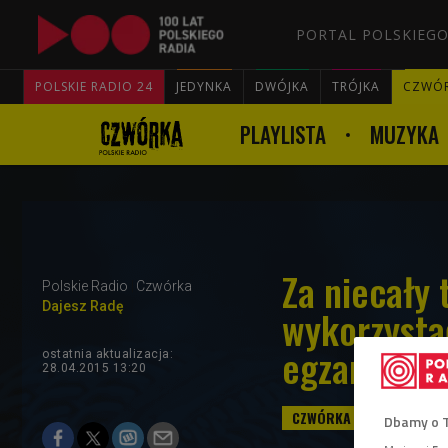
PORTAL POLSKIEGO
POLSKIE RADIO 24
JEDYNKA
DWÓJKA
TRÓJKA
CZWÓ
PLAYLISTA
MUZYKA
Za niecały 
Polskie Radio
Czwórka
Dajesz Radę
wykorzysta
egzamine
ostatnia aktualizacja:
28.04.2015 13:20
Dbamy o 