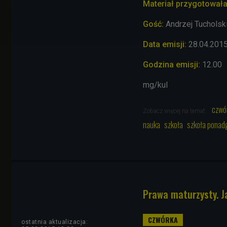
Materiał przygotowała
Gość:
Andrzej Tucholski,
Data emisji:
28.04.201
Godzina emisji:
12.00
mg/kul
czwó
Zobacz więcej na temat:
nauka
szkoła
szkoła ponad
Prawa maturzysty. J
ostatnia aktualizacja: