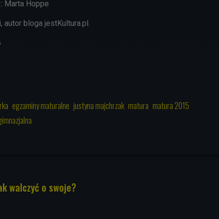
:
Marta Hoppe
 autor bloga jestKultura.pl.
5
rka
egzaminy maturalne
justyna majchrzak
matura
matura 2015
gimnazjalna
ak walczyć o swoje?