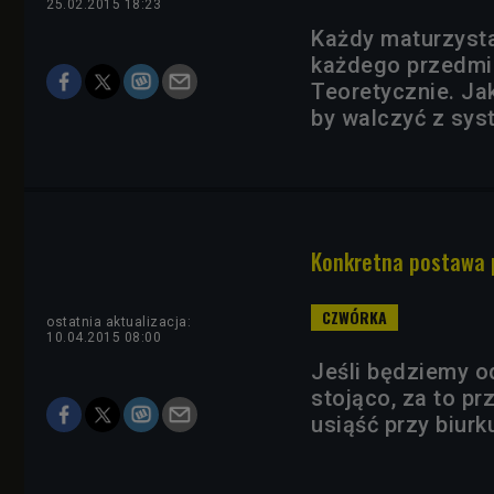
25.02.2015 18:23
Każdy maturzysta
każdego przedmio
Teoretycznie. Ja
by walczyć z sys
Konkretna postawa 
ostatnia aktualizacja:
10.04.2015 08:00
Jeśli będziemy o
stojąco, za to pr
usiąść przy biurk