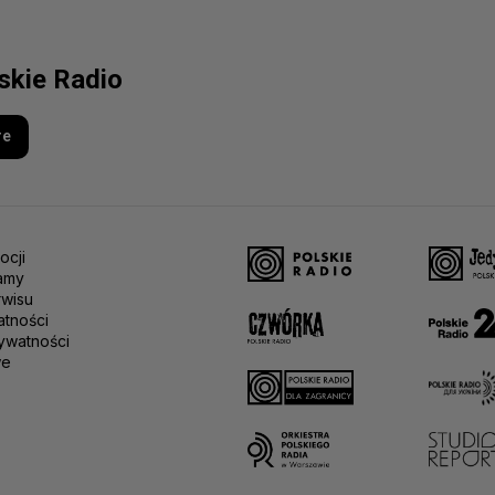
lskie Radio
re
ocji
amy
rwisu
atności
ywatności
we