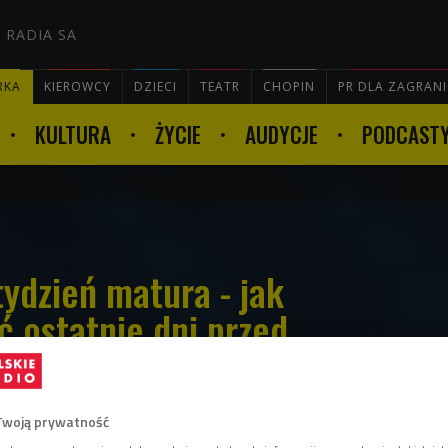
 RADIA SA
RKA
KIEROWCY
DZIECI
TEATR
CHOPIN
PR DLA ZAGRAN
KULTURA
ŻYCIE
AUDYCJE
PODCAST

tydzień matura - jak
ć ostatnie dni przed
m?
Twoją prywatność