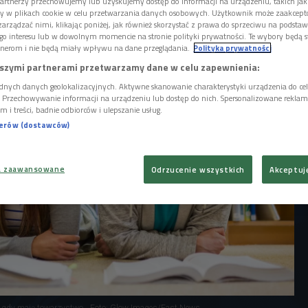
artnerzy przechowujemy lub uzyskujemy dostęp do informacji na urządzeniu, takich jak
rosta - do egzaminu dojrzałości zostało kilka
ory w plikach cookie w celu przetwarzania danych osobowych. Użytkownik może zaakcep
arządzać nimi, klikając poniżej, jak również skorzystać z prawa do sprzeciwu na podsta
ystać ten czas na powtórki materiału, ale
go interesu lub w dowolnym momencie na stronie polityki prywatności. Te wybory będą 
nerom i nie będą miały wpływu na dane przeglądania.
Polityka prywatności
szymi partnerami przetwarzamy dane w celu zapewnienia:
dnych danych geolokalizacyjnych. Aktywne skanowanie charakterystyki urządzenia do ce
i. Przechowywanie informacji na urządzeniu lub dostęp do nich. Spersonalizowane reklamy 
m i treści, badnie odbiorców i ulepszanie usług.
nerów (dostawców)
a zaawansowane
Odrzucenie wszystkich
Akceptuj
, gdy mają towarzystwo
Foto: Glow Images/East News