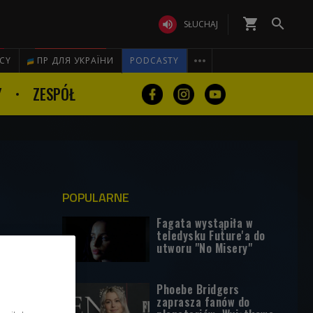
shopping_cart


SŁUCHAJ

ICY
ПР ДЛЯ УКРАЇНИ
PODCASTY
Y
ZESPÓŁ
POPULARNE
Fagata wystąpiła w
teledysku Future'a do
utworu "No Misery"
Phoebe Bridgers
zaprasza fanów do