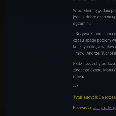
W ostatnim tygodniu pr
jednak dobry czas na u
egzaminu.
- Krzywa zapominania p
czasu spada poziom wie
kolejnych dni, a w głowi
- mowi Andrzej Tucholski
Radzi też, żeby podczas
zjadacze czasu. Maturz
relaks.
***
Tytuł audycji:
Dajesz r
Prowadzi:
Justyna Maj