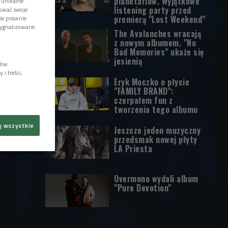
planetariów. Wyjątkowe
 unikalne
listening party przed
tować swoje
premierą "Lost Weekend"
wie prawnie
sygnalizowane
The Avalanches wracają
z nowym albumem. "No
Bad Memories" ukaże się
jesienią
lów
i treści,
Eryk Moczko o płycie
"FAMILY BRAND":
czerpałem fun z
tworzenia tego albumu
ę wszystkie
Jeszcze jeden muzyczny
przedsmak nowej płyty
LA Priesta
Overmono wydali album
"Pure Devotion"