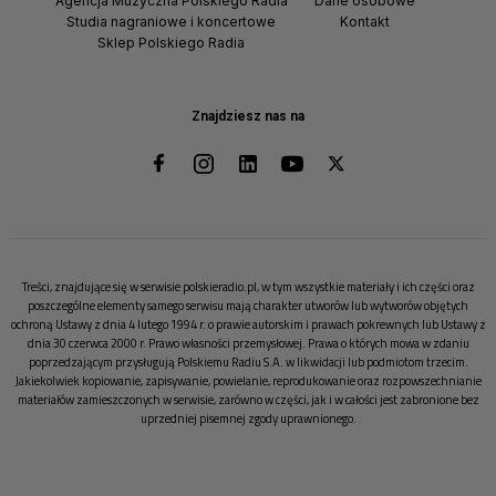
Agencja Muzyczna Polskiego Radia
Dane osobowe
Studia nagraniowe i koncertowe
Kontakt
Sklep Polskiego Radia
Znajdziesz nas na
Treści, znajdujące się w serwisie polskieradio.pl, w tym wszystkie materiały i ich części oraz
poszczególne elementy samego serwisu mają charakter utworów lub wytworów objętych
ochroną Ustawy z dnia 4 lutego 1994 r. o prawie autorskim i prawach pokrewnych lub Ustawy z
dnia 30 czerwca 2000 r. Prawo własności przemysłowej. Prawa o których mowa w zdaniu
poprzedzającym przysługują Polskiemu Radiu S.A. w likwidacji lub podmiotom trzecim.
Jakiekolwiek kopiowanie, zapisywanie, powielanie, reprodukowanie oraz rozpowszechnianie
materiałów zamieszczonych w serwisie, zarówno w części, jak i w całości jest zabronione bez
uprzedniej pisemnej zgody uprawnionego.