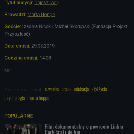
Tytuł audycji:
Dajesz radę
Prowadzi:
Marta Hoppe
Goście:
Izabela Nicek i Michał Skorupski (Fundacja Projekt
Przyszłość)
Data emisji:
29.03.2019
Godzina emisji:
14.08
kul
czwórka
praca
edukacja
styl życia
Zobacz więcej na temat:
psychologia
marta hoppe
POPULARNE
Film dokumentalny o powrocie Linkin
Park trafi do kin