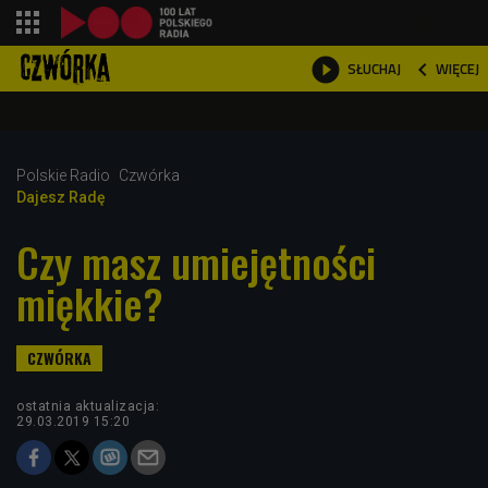
shopping_cart



WIĘCEJ
SŁUCHAJ

Polskie Radio
Czwórka
Dajesz Radę
Czy masz umiejętności
miękkie?
ostatnia aktualizacja:
29.03.2019 15:20