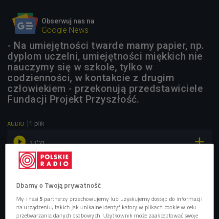
Obserwuj nas na
Google News
- Na umiejętności twarde mamy papier, np.
dyplom uczelni, umiejętności miękkich nie
nauczymy się w szkole, tylko w
codzienności, w kontakcie z drugim
człowiekiem - przekonują przedstawiciele
Fundacji Projekt Przyszłość.
1 plik
AUDIO


23'21
Umiejętności miękkie gwarantem lepszej pracy? (Dajesz
radę/Czwórka)
Dbamy o Twoją prywatność
My i nasi
5
partnerzy przechowujemy lub uzyskujemy dostęp do informacji
na urządzeniu, takich jak unikalne identyfikatory w plikach cookie w celu
przetwarzania danych osobowych. Użytkownik może zaakceptować swoje