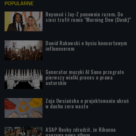
POPULARNE
Beyoncé i Jay-Z ponownie razem. Do
sieci trafił remix "Morning Dew (Donk)"
Dawid Rakowski o byciu koncertowym
influencerem
Generator muzyki AI Suno przegrało
pierwszy wielki proces o prawa
autorskie
Zoja Owsiańska o projektowaniu ubrań
w duchu zero waste
A$AP Rocky zdradził, że Rihanna
nagrywa nowy album