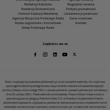
Redakcja Katolicka
Regulamin serwisu
Redakcja Ekumeniczna
Polityka prywatności
Centrum Edukacji Medialnej
Ustawienia prywatności
Agencja Muzyczna Polskiego Radia
Dane osobowe
Studia nagraniowe i koncertowe
Kontakt
Sklep Polskiego Radia
Znajdziesz nas na
Treści, znajdujące się w serwisie polskieradio.pl, w tym wszystkie materiały i ich części oraz
poszczególne elementy samego serwisu mają charakter utworów lub wytworów objętych
ochroną Ustawy z dnia 4 lutego 1994 r. o prawie autorskim i prawach pokrewnych lub Ustawy z
dnia 30 czerwca 2000 r. Prawo własności przemysłowej. Prawa o których mowa w zdaniu
poprzedzającym przysługują Polskiemu Radiu S.A. w likwidacji lub podmiotom trzecim.
Jakiekolwiek kopiowanie, zapisywanie, powielanie, reprodukowanie oraz rozpowszechnianie
materiałów zamieszczonych w serwisie, zarówno w części, jak i w całości jest zabronione bez