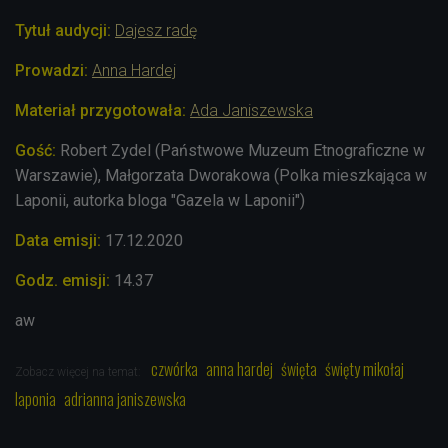
Tytuł audycji:
Dajesz radę
Prowadzi:
Anna Hardej
Materiał przygotowała:
Ada Janiszewska
Gość:
Robert Zydel (Państwowe Muzeum Etnograficzne w
Warszawie), Małgorzata Dworakowa (Polka mieszkająca w
Laponii, autorka bloga "Gazela w Laponii")
Data emisji:
17.12.2020
Godz. emisji:
14.37
aw
czwórka
anna hardej
święta
święty mikołaj
Zobacz więcej na temat:
laponia
adrianna janiszewska