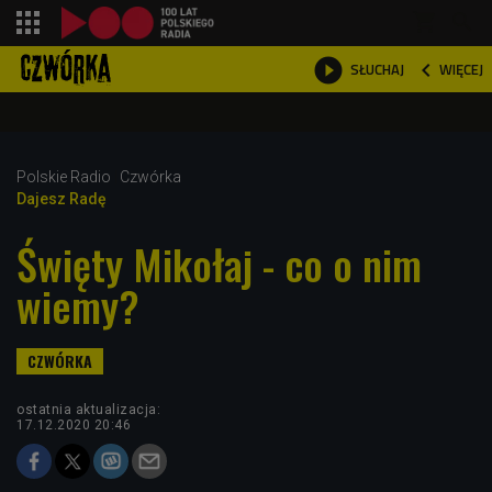
shopping_cart



WIĘCEJ
SŁUCHAJ

Polskie Radio
Czwórka
Dajesz Radę
Święty Mikołaj - co o nim
wiemy?
ostatnia aktualizacja:
17.12.2020 20:46