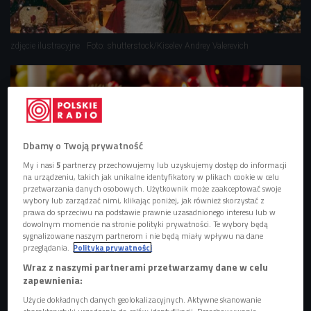
zdjęcie ilustracyjne
Foto: shutterstock/Kiselev Andrey Valerevich
Dbamy o Twoją prywatność
My i nasi
5
partnerzy przechowujemy lub uzyskujemy dostęp do informacji
na urządzeniu, takich jak unikalne identyfikatory w plikach cookie w celu
przetwarzania danych osobowych. Użytkownik może zaakceptować swoje
wybory lub zarządzać nimi, klikając poniżej, jak również skorzystać z
prawa do sprzeciwu na podstawie prawnie uzasadnionego interesu lub w
dowolnym momencie na stronie polityki prywatności. Te wybory będą
sygnalizowane naszym partnerom i nie będą miały wpływu na dane
Wigilijne potrawy - kupić, czy przygotować samemu?
przeglądania.
Polityka prywatności
Wraz z naszymi partnerami przetwarzamy dane w celu
zapewnienia:
Jak się okazuje, historia tej słynnej postaci jest zupełnie
Użycie dokładnych danych geolokalizacyjnych. Aktywne skanowanie