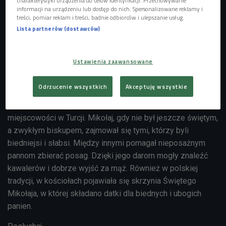
charakterystyki urządzenia do celów identyfikacji. Przechowywanie
inna, niż się powszechnie sądzi.
informacji na urządzeniu lub dostęp do nich. Spersonalizowane reklamy i
treści, pomiar reklam i treści, badnie odbiorców i ulepszanie usług.
- Z etnograficznego punktu widzenia jest pewien kłopot z
Lista partnerów (dostawców)
tym Świętym Mikołajem z Laponii. Bo Święty Mikołaj nie
pochodził z mroźnej północy, ale bardziej z ciepłego
południa, w którym renifery nie miałyby dobrych warunków
Ustawienia zaawansowane
do życia - mówi Robert Zydel z Państwowego Muzeum
Etnograficznego.
Odrzucenie wszystkich
Akceptuję wszystkie
Historycznie Święty Mikołaj był biskupem Miry, obecnie
miejscowości w Turcji. Mikołaj, gdy nie był jeszcze świętym,
a zwykłym biskupem, zajmował się tymi, którzy byli
biedniejsi i słabsi. Między innymi pomagał nieposażnym
pannom zbierać posag. Dzięki jego darom mogły znaleźć
kawalerów i dobrze wyjść za mąż. Również w polskiej
tradycji, w kościołach pojawiała się skrzynia Świętego
Mikołaja, w której składano datki dla biednych i ubogich
panien.