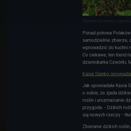
Zbieranie liści melisy z ogrodu
Ponad połowa Polaków d
samodzielnie zbierze, 
wprowadzić do kuchni r
Co ciekawe, ten trend n
dziennikarka Czwórki, 
Kasia Sianko opowiada 
Jak opowiadała Kasia Si
o sobie, że zjada dziki
roślin i urozmaicanie d
przygoda. - Dzikich rośl
się nowych rzeczy - tł
Zbieranie dzikich rośli