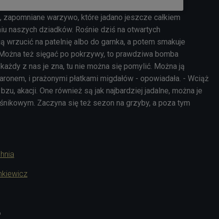
, zapomniane warzywo, które jadano jeszcze całkiem
iu naszych dziadków. Rośnie dziś na otwartych
ją wrzucić na patelnię albo do garnka, a potem smakuje
 Można też sięgać po pokrzywy, to prawdziwa bomba
każdy z nas je zna, tu nie można się pomylić. Można ją
aronem, i prażonymi płatkami migdałów - opowiadała. - Wciąż
zu, akacji. One również są jak najbardziej jadalne, można je
śnikowym. Zaczyna się też sezon na grzyby, a poza tym
hnia
nkiewicz
6