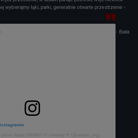
j wybierajmy łąki, parki, generalnie otwarte przestrzenie -
- Biała
Instagramie
y przez Kasia SIANKO 🌱 chwasty 🌱 (@sianko_org)