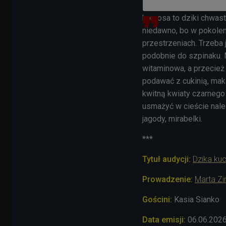
komosa to dziki chwast
niedawno, bo w pokolen
przestrzeniach. Trzeba 
podobnie do szpinaku.
witaminowa, a przecież 
podawać z cukinią, mak
kwitną kwiaty czarnego b
usmażyć w cieście nale
jagody, mirabelki.
***
Tytuł audycji:
Dzika kuc
Prowadzenie:
Marta Zi
Gościni:
Kasia Sianko
Data emisji:
06.06.202