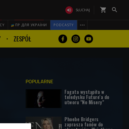
shopping_cart


SŁUCHAJ

ICY
ПР ДЛЯ УКРАЇНИ
PODCASTY
Y
ZESPÓŁ
POPULARNE
Fagata wystąpiła w
teledysku Future'a do
utworu "No Misery"
Phoebe Bridgers
zaprasza fanów do