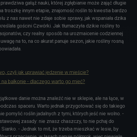
o prawdziwa gałąź nauki, której zgłębianie może zająć długie
 na troszkę innym etapie, znajomość roślin to kwestia bardzo
elu z nas nawet nie zdaje sobie sprawy, jak wspaniała dzika
reślała gościni Czwórki. Jak tłumaczyła dzikie rośliny to
pasjonatów, czy realny sposób na urozmaicenie codziennej
uwagę na to, na co akurat panuje sezon, jakie rośliny rosną
dpowiadała.
wo, czyli jak uprawiać jedzenie w mieście?
na balkonie - dlaczego warto go mieć?
jątkowe danie można znaleźć nie w sklepie, ale na łące, w
 podczas spaceru. Warto jednak przygotować się do takiego
ie pomylić roślin jadalnych z tymi, których jeść nie wolno. -
stawowej zasady: nie znasz chaszczy, to nie pchaj do
Sianko. - Jednak to mit, że trzeba mieszkać w lesie, by
. Wręcz przeciwnie, w lasach panuje półmrok, więc niewiele