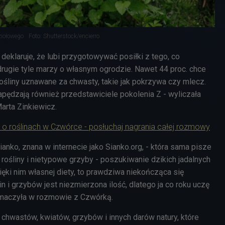
 ziołowego
Foto: Shutterstock/encierro
eklaruje, że lubi przygotowywać posiłki z tego, co
drugie tyle marzy o własnym ogrodzie. Nawet 44 proc. chce
ośliny uznawane za chwasty, takie jak pokrzywa czy mlecz.
apędzają również przedstawiciele pokolenia Z - wyliczała
Marta Zinkiewicz.
o roślinach w Czwórce - posłuchaj nagrania całej rozmowy
anko, znana w internecie jako Sianko.org, - która sama pisze
e rośliny i nietypowe grzyby - poszukiwanie dzikich jadalnych
zięki nim własnej diety, to prawdziwa niekończąca się
in i grzybów jest niezmierzona ilość, dlatego ja co roku uczę
umaczyła w rozmowie z Czwórką.
n, chwastów, kwiatów, grzybów i innych darów natury, które