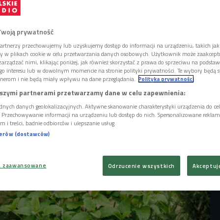
swojej diety. - W czerwcu warto poszukiwać
ad żółciaka siarkowego. To żółta huba
o pomylenia z niczym innym. A po obróbce
Twoją prywatność
e i ma konsystencję jak kurczak - wyliczała
ś płatki dzikiej różny, która rośnie bardzo
artnerzy przechowujemy lub uzyskujemy dostęp do informacji na urządzeniu, takich jak
a sobie zmiksować z cukrem i podawać do
ory w plikach cookie w celu przetwarzania danych osobowych. Użytkownik może zaakcep
arządzać nimi, klikając poniżej, jak również skorzystać z prawa do sprzeciwu na podsta
dodać do lemoniady.
go interesu lub w dowolnym momencie na stronie polityki prywatności. Te wybory będą 
nerom i nie będą miały wpływu na dane przeglądania.
Polityka prywatności
szymi partnerami przetwarzamy dane w celu zapewnienia:
dnych danych geolokalizacyjnych. Aktywne skanowanie charakterystyki urządzenia do ce
i. Przechowywanie informacji na urządzeniu lub dostęp do nich. Spersonalizowane reklamy 
m i treści, badnie odbiorców i ulepszanie usług.
nerów (dostawców)
a zaawansowane
Odrzucenie wszystkich
Akceptuj