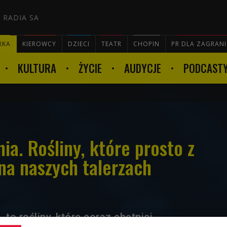
 RADIA SA
RKA
KIEROWCY
DZIECI
TEATR
CHOPIN
PR DLA ZAGRAN
KULTURA
ŻYCIE
AUDYCJE
PODCAST

ia. Rośliny, które prosto z
 na naszych talerzach
 to rośliny, które coraz chętniej