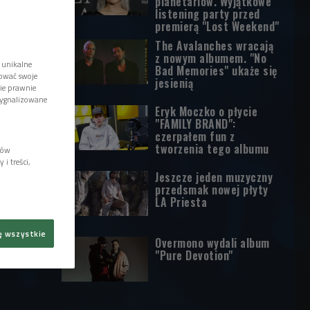
planetariów. Wyjątkowe
listening party przed
premierą "Lost Weekend"
The Avalanches wracają
z nowym albumem. "No
 unikalne
Bad Memories" ukaże się
tować swoje
jesienią
wie prawnie
sygnalizowane
Eryk Moczko o płycie
"FAMILY BRAND":
czerpałem fun z
tworzenia tego albumu
lów
i treści,
Jeszcze jeden muzyczny
przedsmak nowej płyty
LA Priesta
ę wszystkie
Overmono wydali album
"Pure Devotion"