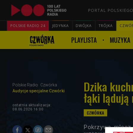
PORTAL POLSKIEGO
POLSKIE RADIO 24
JEDYNKA
DWÓJKA
TRÓJKA
CZWÓ
PLAYLISTA
MUZYKA
Dzika kuchn
Polskie Radio
Czwórka
Audycje specjalne Czwórki
łąki lądują
ostatnia aktualizacja:
08.06.2026 16:00
Pokrzywa, mlecz -