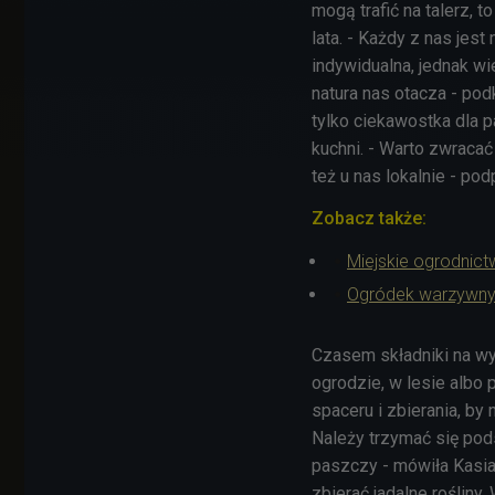
mogą trafić na talerz, t
lata. - Każdy z nas jest
indywidualna, jednak wi
natura nas otacza - podk
tylko ciekawostka dla 
kuchni. - Warto zwracać 
też u nas lokalnie - po
Zobacz także:
Miejskie ogrodnict
Ogródek warzywny 
Czasem składniki na wy
ogrodzie, w lesie albo
spaceru i zbierania, by n
Należy trzymać się pod
paszczy - mówiła Kasia 
zbierać jadalne rośliny