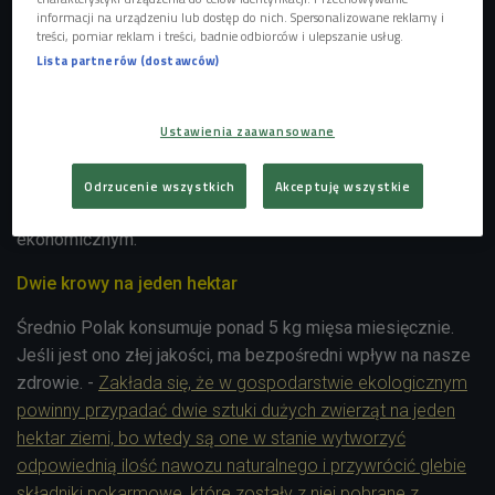
środowiskowe konsekwencje.
informacji na urządzeniu lub dostęp do nich. Spersonalizowane reklamy i
treści, pomiar reklam i treści, badnie odbiorców i ulepszanie usług.
- To, że Polska stała się potentatem w produkcji mięsa, w
Lista partnerów (dostawców)
dużym stopniu wynika z tego, że nasz kraj chętnie otworzył
się na lokalizację w naszym kraju wielkich ferm
przemysłowych - mówi prof. Zbigniew Karaczun. -
Ustawienia zaawansowane
Zwierzęta są w nich sztucznie karmione, podaje się im
antybiotyki, a niektóre gatunki, na przykład świnie, żyją tylko
Odrzucenie wszystkich
Akceptuję wszystkie
sto dni, bo jest to najbardziej opłacalne pod względem
ekonomicznym.
Dwie krowy na jeden hektar
Średnio Polak konsumuje ponad 5 kg mięsa miesięcznie.
Jeśli jest ono złej jakości, ma bezpośredni wpływ na nasze
zdrowie. -
Zakłada się, że w gospodarstwie ekologicznym
powinny przypadać dwie sztuki dużych zwierząt na jeden
hektar ziemi, bo wtedy są one w stanie wytworzyć
odpowiednią ilość nawozu naturalnego i przywrócić glebie
składniki pokarmowe, które zostały z niej pobrane z