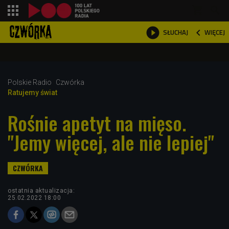
shopping_cart



WIĘCEJ
SŁUCHAJ

Polskie Radio
Czwórka
Ratujemy świat
Rośnie apetyt na mięso.
"Jemy więcej, ale nie lepiej"
ostatnia aktualizacja:
25.02.2022 18:00