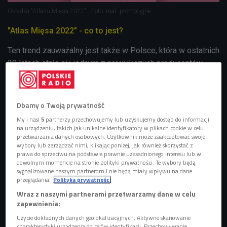
Okładka "Atlasu Mięsa 2022"
Foto: mat. promocyjne
"Atlas Mięsa 2022" - co to jest?
Ten trend zauważalny jest także w Polsce, która w ostatnich
20 latach stała się jednym z największych producentów
mięsa w Europie.
Dziś w UE zajmuje pierwsze miejsce w
produkcji mięsa drobiowego oraz odpowiednio czwarte i
siódme miejsce pod względem produkcji wieprzowiny i
Dbamy o Twoją prywatność
wołowiny
. W ostatnich dwóch dekadach produkcja tych
My i nasi
5
partnerzy przechowujemy lub uzyskujemy dostęp do informacji
trzech podstawowych rodzajów żywca w Polsce wzrosła o
na urządzeniu, takich jak unikalne identyfikatory w plikach cookie w celu
przetwarzania danych osobowych. Użytkownik może zaakceptować swoje
75 proc. To niektóre z danych przedstawianych w "Atlasie
wybory lub zarządzać nimi, klikając poniżej, jak również skorzystać z
Mięsa 2022" wydanym przez Fundację im. Heinricha Bölla w
prawa do sprzeciwu na podstawie prawnie uzasadnionego interesu lub w
dowolnym momencie na stronie polityki prywatności. Te wybory będą
Warszawie we współpracy z Instytutem na rzecz
sygnalizowane naszym partnerom i nie będą miały wpływu na dane
Ekorozwoju. Publikacja jest z
biorem aktualnych danych i
przeglądania.
Polityka prywatności
faktów dotyczących konsumpcji, produkcji, przetwórstwa i
Wraz z naszymi partnerami przetwarzamy dane w celu
handlu mięsem, wyjaśnia problematyczny charakter hodowli
zapewnienia:
zwierząt gospodarskich i wskazuje jej społeczne, etyczne i
Użycie dokładnych danych geolokalizacyjnych. Aktywne skanowanie
charakterystyki urządzenia do celów identyfikacji. Przechowywanie