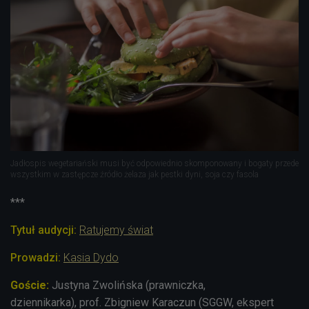
Jadłospis wegetariański musi być odpowiednio skomponowany i bogaty przede
wszystkim w zastępcze źródło żelaza jak pestki dyni, soja czy fasola
***
Tytuł audycji:
Ratujemy świat
Prowadzi:
Kasia Dydo
Goście:
Justyna Zwolińska (prawniczka,
dziennikarka),
prof. Zbigniew Karaczun (SGGW, ekspert