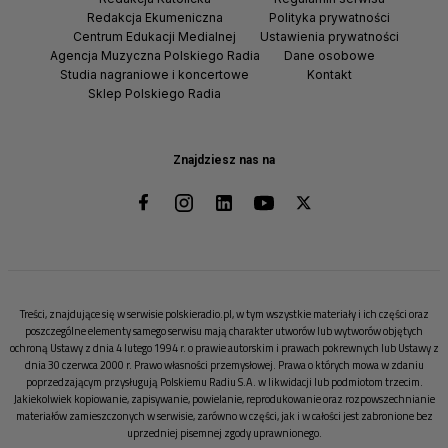
Redakcja Ekumeniczna
Polityka prywatności
Centrum Edukacji Medialnej
Ustawienia prywatności
Agencja Muzyczna Polskiego Radia
Dane osobowe
Studia nagraniowe i koncertowe
Kontakt
Sklep Polskiego Radia
Znajdziesz nas na
Treści, znajdujące się w serwisie polskieradio.pl, w tym wszystkie materiały i ich części oraz
poszczególne elementy samego serwisu mają charakter utworów lub wytworów objętych
ochroną Ustawy z dnia 4 lutego 1994 r. o prawie autorskim i prawach pokrewnych lub Ustawy z
dnia 30 czerwca 2000 r. Prawo własności przemysłowej. Prawa o których mowa w zdaniu
poprzedzającym przysługują Polskiemu Radiu S.A. w likwidacji lub podmiotom trzecim.
Jakiekolwiek kopiowanie, zapisywanie, powielanie, reprodukowanie oraz rozpowszechnianie
materiałów zamieszczonych w serwisie, zarówno w części, jak i w całości jest zabronione bez
uprzedniej pisemnej zgody uprawnionego.