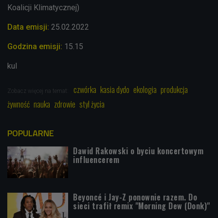
Koalicji Klimatycznej)
Data emisji:
25.02
.2022
Godzina emisji:
15.15
kul
czwórka
kasia dydo
ekologia
produkcja
Zobacz więcej na temat:
żywność
nauka
zdrowie
styl życia
POPULARNE
Dawid Rakowski o byciu koncertowym
influencerem
Beyoncé i Jay-Z ponownie razem. Do
sieci trafił remix "Morning Dew (Donk)"