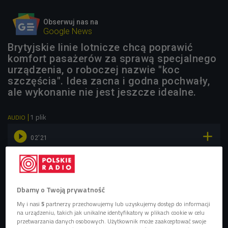
Obserwuj nas na
Google News
Brytyjskie linie lotnicze chcą poprawić
komfort pasażerów za sprawą specjalnego
urządzenia, o roboczej nazwie "koc
szczęścia". Idea zacna i godna pochwały,
ale wykonanie nie jest jeszcze idealne.
1 plik
AUDIO


02'21
Czy "koc szczęścia" w samolotach British Airways
rzeczywiście działa? (Czwórka/Czwarty Wymiar)
Dbamy o Twoją prywatność
My i nasi
5
partnerzy przechowujemy lub uzyskujemy dostęp do informacji
na urządzeniu, takich jak unikalne identyfikatory w plikach cookie w celu
przetwarzania danych osobowych. Użytkownik może zaakceptować swoje