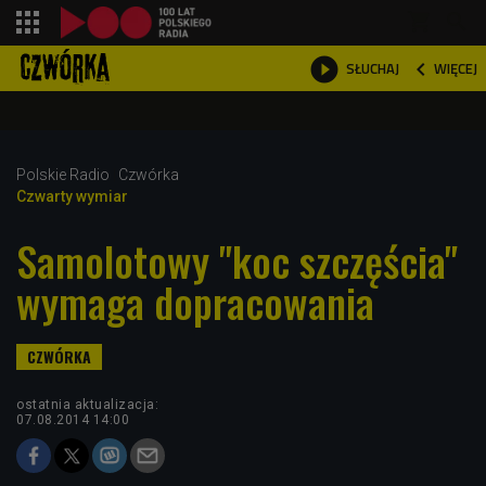
shopping_cart



WIĘCEJ
SŁUCHAJ

Polskie Radio
Czwórka
Czwarty wymiar
Samolotowy "koc szczęścia"
wymaga dopracowania
ostatnia aktualizacja:
07.08.2014 14:00