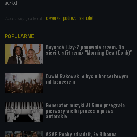
ac/kd
czwórka
podróże
samolot
Zobacz więcej na temat:
POPULARNE
Beyoncé i Jay-Z ponownie razem. Do
sieci trafił remix "Morning Dew (Donk)"
Dawid Rakowski o byciu koncertowym
influencerem
Generator muzyki AI Suno przegrało
pierwszy wielki proces o prawa
autorskie
A$AP Rocky zdradził, że Rihanna