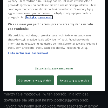
wybory lub zarządzać nimi, klikając poniżej, jak również skorzystać z
prawa do sprzeciwu na podstawie prawnie uzasadnionego interesu lub w
dowolnym momencie na stronie polityki prywatności. Te wybory będą
sygnalizowane naszym partnerom i nie będą miały wpływu na dane
przeglądania.
Polityka prywatności
Wraz z naszymi partnerami przetwarzamy dane w celu
zapewnienia:
Użycie dokładnych danych geolokalizacyjnych. Aktywne skanowanie
charakterystyki urządzenia do celów identyfikacji. Przechowywanie
informacji na urządzeniu lub dostęp do nich. Spersonalizowane reklamy i
Interesujący eksperyment z "kocem szczęścia" w British Airways pozostawia
treści, pomiar reklam i treści, badnie odbiorców i ulepszanie usług.
jeszcze sporo do życzenia
Foto: Glow Images
Lista partnerów (dostawców)
- "Koc szczęścia" to eksperymentalny program
wprowadzony przez British Airways. Polega on na tym, że
Ustawienia zaawansowane
podczas lotów transatlantyckich pasażerowie wyposażani
są w specjalne koce - wprowadziła w temat słuchaczy
Odrzucenie wszystkich
Akceptuję wszystkie
"Czwartego Wymiaru" Joanna Sosnowska z portalu
"gazeta.pl". Pasażer ma na głowie specjalny czujnik, który
mierzy fale mózgowe i w ten sposób linia lotnicza
dowiaduje się, jaki jest nastrój podróżujących osób.
- Sygnał wysyłany jest do koca, wyposażonego w lampy