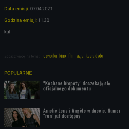
Data emisji:
07.04
.2021
Godzina emisji:
11.30
kul
czwórka
kino
film
azja
kasia dydo
Zobacz więcej na temat:
POPULARNE
"Kochane kłopoty" doczekają się
oficjalnego dokumentu
Amelie Lens i Angèle w duecie. Numer
"run" już dostępny