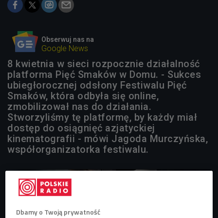
Obserwuj nas na
Google News
8 kwietnia w sieci rozpocznie działalność
platforma Pięć Smaków w Domu. - Sukces
ubiegłorocznej odsłony Festiwalu Pięć
Smaków, która odbyła się online,
zmobilizował nas do działania.
Stworzyliśmy tę platformę, by każdy miał
dostęp do osiągnięć azjatyckiej
kinematografii - mówi Jagoda Murczyńska,
współorganizatorka festiwalu.
Dbamy o Twoją prywatność