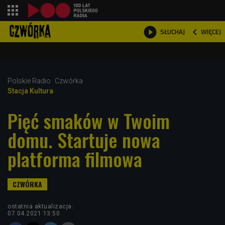
shopping_cart



WIĘCEJ
SŁUCHAJ

Polskie Radio
Czwórka
Stacja Kultura
Pięć smaków w Twoim
domu. Startuje nowa
platforma filmowa
ostatnia aktualizacja:
07.04.2021 13:50