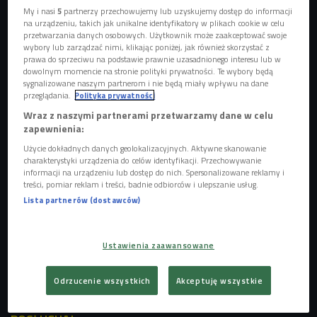
My i nasi
5
partnerzy przechowujemy lub uzyskujemy dostęp do informacji
na urządzeniu, takich jak unikalne identyfikatory w plikach cookie w celu
przetwarzania danych osobowych. Użytkownik może zaakceptować swoje
wybory lub zarządzać nimi, klikając poniżej, jak również skorzystać z
prawa do sprzeciwu na podstawie prawnie uzasadnionego interesu lub w
dowolnym momencie na stronie polityki prywatności. Te wybory będą
sygnalizowane naszym partnerom i nie będą miały wpływu na dane
przeglądania.
Polityka prywatności
Opowieść o gotującym samuraju reż. Yuzo Asahara
Foto: mat. prasowe
Wraz z naszymi partnerami przetwarzamy dane w celu
zapewnienia:
Pięć Smaków w Domu to
premiery oraz filmy, które
Użycie dokładnych danych geolokalizacyjnych. Aktywne skanowanie
szczególnie mocno poruszyły widzów dotychczasowych
charakterystyki urządzenia do celów identyfikacji. Przechowywanie
edycji festiwalu. - Nie chcemy tworzyć prostego katalogu
informacji na urządzeniu lub dostęp do nich. Spersonalizowane reklamy i
treści, pomiar reklam i treści, badnie odbiorców i ulepszanie usług.
wielu niepowiązanych ze sobą tytułów. Nasz pomysł jest
Lista partnerów (dostawców)
taki, żeby wspólne odkrywać wybrane tematy, twórców i
zjawiska - wyjaśnia rozmówczyni Kasi Dydo. - Co kilka
tygodni prezentować będziemy spójne, składające się ze
Ustawienia zaawansowane
starannie wybranych filmów przeglądy, które pozwolą nam
przyjrzeć się szczególnie ciekawym nurtom azjatyckiego
Odrzucenie wszystkich
Akceptuję wszystkie
kina.