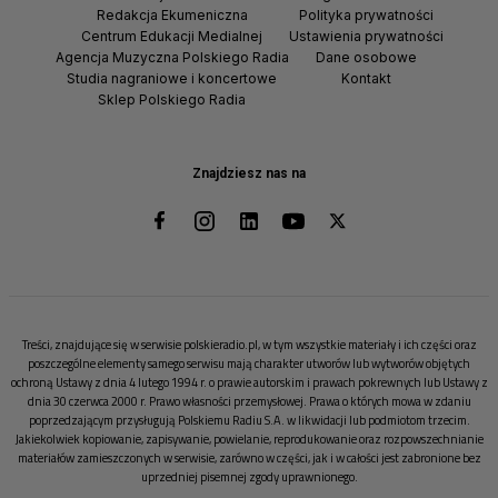
Redakcja Ekumeniczna
Polityka prywatności
Centrum Edukacji Medialnej
Ustawienia prywatności
Agencja Muzyczna Polskiego Radia
Dane osobowe
Studia nagraniowe i koncertowe
Kontakt
Sklep Polskiego Radia
Znajdziesz nas na
Treści, znajdujące się w serwisie polskieradio.pl, w tym wszystkie materiały i ich części oraz
poszczególne elementy samego serwisu mają charakter utworów lub wytworów objętych
ochroną Ustawy z dnia 4 lutego 1994 r. o prawie autorskim i prawach pokrewnych lub Ustawy z
dnia 30 czerwca 2000 r. Prawo własności przemysłowej. Prawa o których mowa w zdaniu
poprzedzającym przysługują Polskiemu Radiu S.A. w likwidacji lub podmiotom trzecim.
Jakiekolwiek kopiowanie, zapisywanie, powielanie, reprodukowanie oraz rozpowszechnianie
materiałów zamieszczonych w serwisie, zarówno w części, jak i w całości jest zabronione bez
uprzedniej pisemnej zgody uprawnionego.