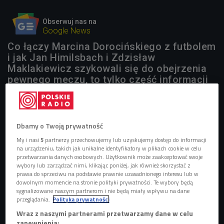
Obserwuj nas na
Google News
Co łączy Marcina Dorocińskiego z futbolem
i jak Jan Himilsbach i Zdzisław
Maklakiewicz szykowali się do obejrzenia
pewnego meczu, to tylko część informacji
jaki znajdziemy na nowym filmowo
piłkarskim blogu "35 mm od pola karnego".
Dbamy o Twoją prywatność
1 plik
AUDIO
My i nasi
5
partnerzy przechowujemy lub uzyskujemy dostęp do informacji


04'11
na urządzeniu, takich jak unikalne identyfikatory w plikach cookie w celu
przetwarzania danych osobowych. Użytkownik może zaakceptować swoje
Kasia Kornet o blogu "35mm od pola karnego"
wybory lub zarządzać nimi, klikając poniżej, jak również skorzystać z
prawa do sprzeciwu na podstawie prawnie uzasadnionego interesu lub w
dowolnym momencie na stronie polityki prywatności. Te wybory będą
sygnalizowane naszym partnerom i nie będą miały wpływu na dane
przeglądania.
Polityka prywatności
Blog Rafała Pawłowskiego, to pokłosie idei, która narodziła
Wraz z naszymi partnerami przetwarzamy dane w celu
się w 2011 roku i ostatecznie zmaterializowała się jedynie
zapewnienia: