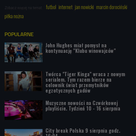
futbol
internet
jan nowicki
marcin dorociński
Zobacz więcej na temat:
piłka nożna
POPULARNE
John Hughes miał pomysł na
kontynuację "Klubu winowajców"
Twórca "Tiger Kinga" wraca z nowym
serialem. Tym razem bierze na
celownik świat przemytników
egzotycznych gadów
Muzyczne nowości na Czwórkowej
playliście. Tydzień 10 - 16 sierpnia
City break Polska 9 sierpnia godz.