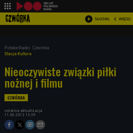
shopping_cart



WIĘCEJ
SŁUCHAJ

Polskie Radio
Czwórka
Stacja Kultura
Nieoczywiste związki piłki
nożnej i filmu
ostatnia aktualizacja:
11.06.2012 13:39