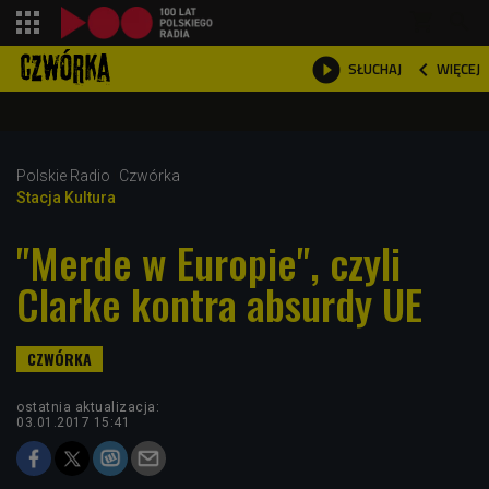
shopping_cart



WIĘCEJ
SŁUCHAJ

Polskie Radio
Czwórka
Stacja Kultura
"Merde w Europie", czyli
Clarke kontra absurdy UE
ostatnia aktualizacja:
03.01.2017 15:41