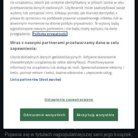
na urządzeniu, takich jak unikalne identyfikatory w plikach cookie w celu
przetwarzania danych osobowych. Użytkownik może zaakceptować swoje
wybory lub zarządzać nimi, klikając poniżej, jak również skorzystać z
prawa do sprzeciwu na podstawie prawnie uzasadnionego interesu lub w
dowolnym momencie na stronie polityki prywatności. Te wybory będą
sygnalizowane naszym partnerom i nie będą miały wpływu na dane
przeglądania.
Polityka prywatności
Wraz z naszymi partnerami przetwarzamy dane w celu
zapewnienia:
Użycie dokładnych danych geolokalizacyjnych. Aktywne skanowanie
charakterystyki urządzenia do celów identyfikacji. Przechowywanie
Parlament Europejski
Foto: Diliff/CC BY-SA 3.0/Wikimedia Commons
informacji na urządzeniu lub dostęp do nich. Spersonalizowane reklamy i
treści, pomiar reklam i treści, badnie odbiorców i ulepszanie usług.
Słowo "merde" jako przekleństwo funkcjonuje w jezyku
Lista partnerów (dostawców)
francuskim od czasów napoleońskich. Miał je
wyartykułować generał Pierre Cambronne pod Waterloo. -
Podobno je wypowiedział, gdy kazano mu się poddać -
Ustawienia zaawansowane
mówiła w Czwórce autorka przekładów książek Stephena
Clarke'a Maria Jaszczurowska.
Odrzucenie wszystkich
Akceptuję wszystkie
"Merde" w twórczości brytyjskiego pisarza to słowo klucz.
Pojawia się w tytułach najpopularniejszej serii jego książek,