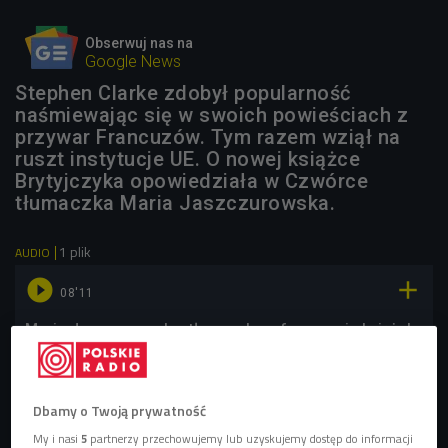
Obserwuj nas na
Google News
Stephen Clarke zdobył popularność
naśmiewając się w swoich powieściach z
przywar Francuzów. Tym razem wziął na
ruszt instytucje UE. O nowej książce
Brytyjczyka opowiedziała w Czwórce
tłumaczka Maria Jaszczurowska.
1 plik
AUDIO


08'11
Maria Jaszczurowska, tłumaczka o fenomenie książek
Stephena Clarke'a (Stacja Kultura/Czwórka)
Dbamy o Twoją prywatność
My i nasi
5
partnerzy przechowujemy lub uzyskujemy dostęp do informacji