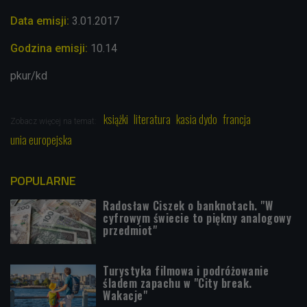
Data emisji:
3.01.2017
Godzina emisji:
10.14
pkur/kd
książki
literatura
kasia dydo
francja
Zobacz więcej na temat:
unia europejska
POPULARNE
Radosław Ciszek o banknotach. "W
cyfrowym świecie to piękny analogowy
przedmiot"
Turystyka filmowa i podróżowanie
śladem zapachu w "City break.
Wakacje"