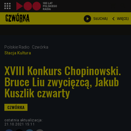
shopping_cart



WIĘCEJ
SŁUCHAJ

Polskie Radio
Czwórka
Stacja Kultura
XVIII Konkurs Chopinowski.
Bruce Liu zwycięzcą, Jakub
Kuszlik czwarty
ostatnia aktualizacja:
21.10.2021 15:11