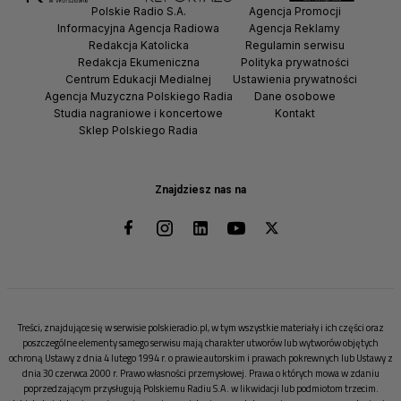
Polskie Radio S.A.
Agencja Promocji
Informacyjna Agencja Radiowa
Agencja Reklamy
Redakcja Katolicka
Regulamin serwisu
Redakcja Ekumeniczna
Polityka prywatności
Centrum Edukacji Medialnej
Ustawienia prywatności
Agencja Muzyczna Polskiego Radia
Dane osobowe
Studia nagraniowe i koncertowe
Kontakt
Sklep Polskiego Radia
Znajdziesz nas na
Treści, znajdujące się w serwisie polskieradio.pl, w tym wszystkie materiały i ich części oraz
poszczególne elementy samego serwisu mają charakter utworów lub wytworów objętych
ochroną Ustawy z dnia 4 lutego 1994 r. o prawie autorskim i prawach pokrewnych lub Ustawy z
dnia 30 czerwca 2000 r. Prawo własności przemysłowej. Prawa o których mowa w zdaniu
poprzedzającym przysługują Polskiemu Radiu S.A. w likwidacji lub podmiotom trzecim.