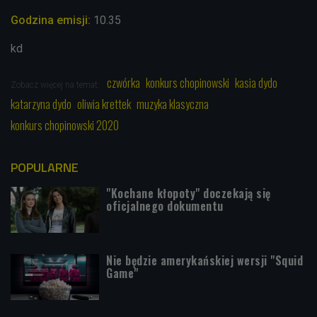
Godzina emisji:
10.35
kd
czwórka
konkurs chopinowski
kasia dydo
Zobacz więcej na temat:
katarzyna dydo
oliwia krettek
muzyka klasyczna
konkurs chopinowski 2020
POPULARNE
"Kochane kłopoty" doczekają się
oficjalnego dokumentu
Nie będzie amerykańskiej wersji "Squid
Game"