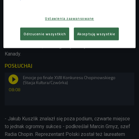
II nagrodę - ex aequo - zdobyli Alexander Gadjiev i Kyohei
Ustawienia zaawansowane
Sorita, zaś III nagrodę otrzymał Martin Garcia Garcia. IV
nagrodę przyznano - ex aequo, obok Jakuba Kuszlika - Aimi
Odrzucenie wszystkich
Akceptuję wszystkie
Kobayashi z Japonii, V nagrodą uhonorowano Leonorę
Armellini z Włoch, a VI nagrodę zdobył J J Jun Li Bui z
Kanady.
POSŁUCHAJ
Emocje po finale XVIII Konkuresu Chopinowskiego
(Stacja Kultura/Czwórka)
08:08
- Jakub Kuszlik znalazł się poza podium, czwarte miejsce
to jednak ogromny sukces - podkreślał Marcin Gmyz, szef
Radia Chopin. Reprezentant Polski został też l
aureatem