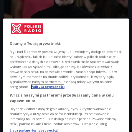
Warszawa, 21.10.2021. Laureat XVIII Konkursu Chopinowskiego kanadyjski
pianista Bruce (Xiaoyu) Liu podczas ogłoszenia wyników w Filharmonii
Narodowej
Foto: PAP/Wojciech Olkuśnik
Dbamy o Twoją prywatność
My i nasi
5
partnerzy przechowujemy lub uzyskujemy dostęp do informacji
na urządzeniu, takich jak unikalne identyfikatory w plikach cookie w celu
przetwarzania danych osobowych. Użytkownik może zaakceptować swoje
wybory lub zarządzać nimi, klikając poniżej, jak również skorzystać z
prawa do sprzeciwu na podstawie prawnie uzasadnionego interesu lub w
dowolnym momencie na stronie polityki prywatności. Te wybory będą
sygnalizowane naszym partnerom i nie będą miały wpływu na dane
przeglądania.
Polityka prywatności
Wraz z naszymi partnerami przetwarzamy dane w celu
zapewnienia:
Użycie dokładnych danych geolokalizacyjnych. Aktywne skanowanie
charakterystyki urządzenia do celów identyfikacji. Przechowywanie
informacji na urządzeniu lub dostęp do nich. Spersonalizowane reklamy i
treści, pomiar reklam i treści, badnie odbiorców i ulepszanie usług.
ZOBACZ WIĘCEJ XVIII Konkurs Chopinowski - serwis specjalny >>>
Lista partnerów (dostawców)