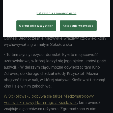
Sokołowsko - śladami reżysera
Wielki, polski mistrz kina, który o Oscara walczył m.in. z
Ustawienia zaawansowane
Quentinem Tarantino i Robertem Zemeckisem. Wybitny
dokumentalista, który międzynarodowy sukces odniósł
Odrzucenie wszystkich
Akceptuję wszystkie
filmem fabularnym nominowanym do Złotej Palmy w
Cannes. Jednocześnie niezwykle wrażliwy człowiek, który
wychowywał się w małym Sokołowsku.
- To tam słynny reżyser dorastał. Była to miejscowość
uzdrowiskowa, w której leczył się jego ojciec - mówi gość
audycji. - W dalszym ciągu można odwiedzać tam Kino
Zdrowie, do którego chadzał młody Krzysztof. Można
obejrzeć film w sali, w której siadywał Kieślowski, chłonął
kino i się w nim zakochiwał.
W Sokołowsku odbywa się także Międzynarodowy
Festiwal Filmowy Hommage à Kieślowski
, tam również
znajduje się archiwum reżysera. Zgromadzono w nim