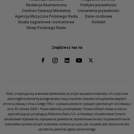
Redakcja Ekumeniczna
Polityka prywatności
Centrum Edukacji Medialnej
Ustawienia prywatności
Agencja Muzyczna Polskiego Radia
Dane osobowe
Studia nagraniowe i koncertowe
Kontakt
Sklep Polskiego Radia
Znajdziesz nas na
Treści, znajdujące się w serwisie polskieradio.pl, w tym wszystkie materiały i ich części oraz
poszczególne elementy samego serwisu mają charakter utworów lub wytworów objętych
ochroną Ustawy z dnia 4 lutego 1994 r. o prawie autorskim i prawach pokrewnych lub Ustawy z
dnia 30 czerwca 2000 r. Prawo własności przemysłowej. Prawa o których mowa w zdaniu
poprzedzającym przysługują Polskiemu Radiu S.A. w likwidacji lub podmiotom trzecim.
Jakiekolwiek kopiowanie, zapisywanie, powielanie, reprodukowanie oraz rozpowszechnianie
materiałów zamieszczonych w serwisie, zarówno w części, jak i w całości jest zabronione bez
uprzedniej pisemnej zgody uprawnionego.