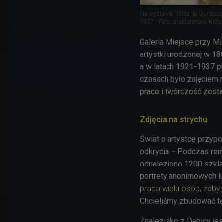
Na wystawie "Stefania Gurdowa 
1937
Foto: shutterstock/Kittyf
Galeria Miejsce przy Mi
artystki urodzonej w 1
a w latach 1921-1937 p
czasach było zajęciem n
prace i twórczość zost
Zdjęcia na strychu
Świat o artystce przypo
odkrycia. - Podczas re
odnaleziono 1200 szkl
portrety anonimowych l
praca wielu osób, żeby 
Chcieliśmy zbudować tę
Znalezisko z Dębicy je