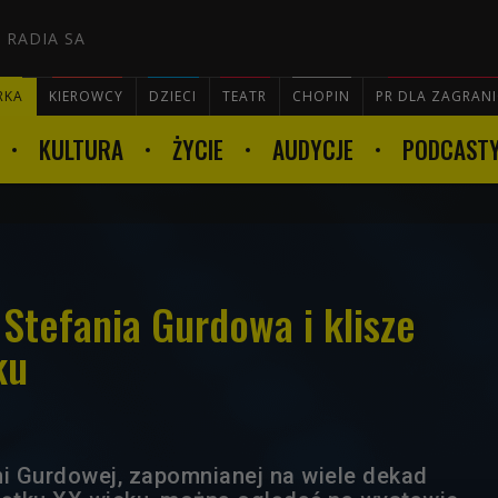
 RADIA SA
RKA
KIEROWCY
DZIECI
TEATR
CHOPIN
PR DLA ZAGRAN
KULTURA
ŻYCIE
AUDYCJE
PODCAST

Stefania Gurdowa i klisze
ku
ni Gurdowej, zapomnianej na wiele dekad