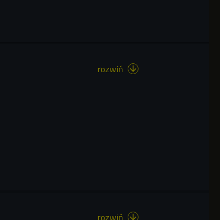
rozwiń

rozwiń
