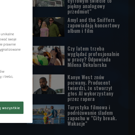
cyfrowym świecie to
piękny analogowy
przedmiot"
Amyl and the Sniffers
zapowiadają koncertowy
album i film
 unikalne
tować swoje
wie prawnie
Czy latem trzeba
sygnalizowane
wyglądać profesjonalnie
w pracy? Odpowiada
Milena Bekalarska
lów
Kanye West znów
i treści,
pozwany. Producent
twierdzi, że stworzył
głos AI wykorzystany
przez rapera
Turystyka filmowa i
ę wszystkie
podróżowanie śladem
zapachu w "City break.
Wakacje"