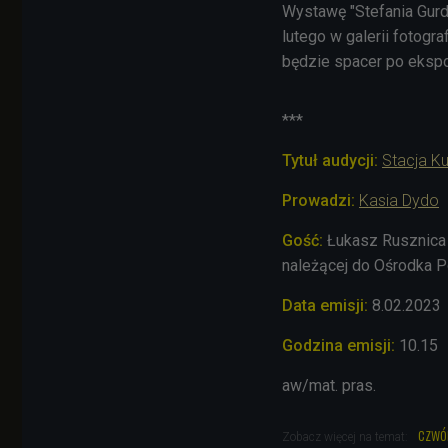
Wystawę "Stefania Gurd
lutego w galerii fotogr
będzie spacer po eksp
***
Tytuł audycji:
Stacja Ku
Prowadzi:
Kasia Dydo
Gość:
Łukasz Rusznica (
należącej do Ośrodka 
Data emisji:
8.02.2023
Godzina emisji:
10.15
aw/mat. pras.
czwó
Zobacz więcej na temat: