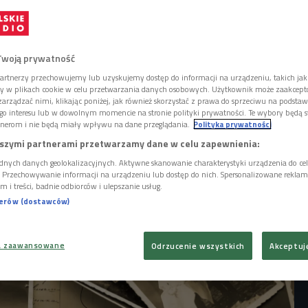
zątku XX wieku, można oglądać na wystawie
alerii Miejsce przy Miejscu 14. - Kluczowe
t to, że niewiele o niej wiemy - mówi kurator
- Gurdowa i jej zdjęcia są tajemnicą, a
Twoją prywatność
m, co zaciekawia.
artnerzy przechowujemy lub uzyskujemy dostęp do informacji na urządzeniu, takich jak
ory w plikach cookie w celu przetwarzania danych osobowych. Użytkownik może zaakcep
arządzać nimi, klikając poniżej, jak również skorzystać z prawa do sprzeciwu na podsta
go interesu lub w dowolnym momencie na stronie polityki prywatności. Te wybory będą 
nerom i nie będą miały wpływu na dane przeglądania.
Polityka prywatności
szymi partnerami przetwarzamy dane w celu zapewnienia:
dnych danych geolokalizacyjnych. Aktywne skanowanie charakterystyki urządzenia do ce
i. Przechowywanie informacji na urządzeniu lub dostęp do nich. Spersonalizowane reklamy 
m i treści, badnie odbiorców i ulepszanie usług.
nerów (dostawców)
a zaawansowane
Odrzucenie wszystkich
Akceptuj