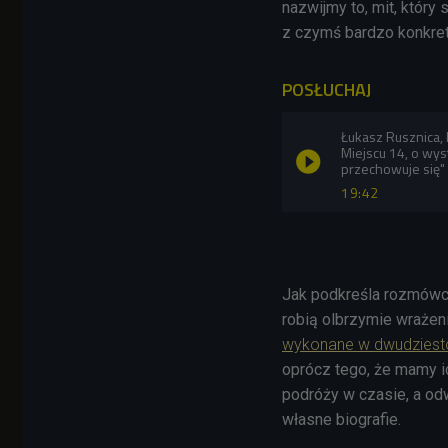
nazwijmy to, mit, który 
z czymś bardzo konkretn
POSŁUCHAJ
Łukasz Rusznica, k
Miejscu 14, o wys
przechowuje się" 
19:42
Jak podkreśla rozmówca 
robią olbrzymie wrażeni
wykonane w dwudziest
oprócz tego, że mamy i
podróży w czasie, a o
własne biografie.