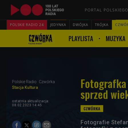
PORTAL POLSKIEGO
POLSKIE RADIO 24
JEDYNKA
DWÓJKA
TRÓJKA
CZWÓ
PLAYLISTA
MUZYKA
Fotografka 
Polskie Radio
Czwórka
Stacja Kultura
sprzed wie
ostatnia aktualizacja:
08.02.2023 14:45
Fotografie Stefa