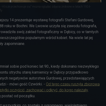
- Klisze przechowuje się" można oglądać zdjęcia zrobione w latach 1924-
ly
ejscu 14 prezentuje wystawę fotografii Stefani Gurdowej,
888 roku w Bochni. We Lwowie uczyła się zawodu fotografa,
rowadziła swój zakład fotograficzny w Dębicy, co w tamtych
ieszczególnie popularnym wśród kobiet. Na wiele lat jej
ały zapomniane.
mniał sobie pod koniec lat 90., kiedy dokonano niezwykłego
montu strychu starej kamienicy w Dębicy przypadkowo
anych negatywów autorstwa Gurdowej, przedstawiających
udzi - mówi gość Czwórki. -
Od tego czasu ruszyła zbiorowa
płytki oczyścić, zachować i odkryć, do kogo należały
.
 postać od początku.
st wszystkim, co zostało z ogromnego, wieloletniego