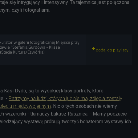
staje się intrygujący i intensywny. Ta tajemnica jest połączona
ym, czyli fotografiami.
urator w galerii fotograficznej Miejsce przy
tawie "Stefania Gurdowa - Klisze
(Stacja Kultura/Czwórka)
Kasi Dydo, są to wysokiej klasy portrety, które
e. -
Patrzymy na ludzi, których już nie ma, zdjęcia zostały
oleciu międzywojennym
. Nic o tych osobach nie wiemy
ch wizerunki - tłumaczy Łukasz Rusznica. - Mamy poczucie
dwiedzający wystawę próbują tworzyć bohaterom wystawy ich