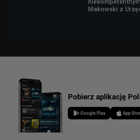
niekompetentnym
Makowski z Urzęd
Pobierz aplikację Po
Google Play
App Sto