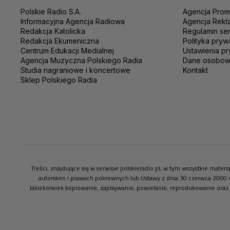
Polskie Radio S.A.
Agencja Prom
Informacyjna Agencja Radiowa
Agencja Rekl
Redakcja Katolicka
Regulamin se
Redakcja Ekumeniczna
Polityka pryw
Centrum Edukacji Medialnej
Ustawienia pr
Agencja Muzyczna Polskiego Radia
Dane osobo
Studia nagraniowe i koncertowe
Kontakt
Sklep Polskiego Radia
Treści, znajdujące się w serwisie polskieradio.pl, w tym wszystkie mate
autorskim i prawach pokrewnych lub Ustawy z dnia 30 czerwca 2000 
Jakiekolwiek kopiowanie, zapisywanie, powielanie, reprodukowanie oraz