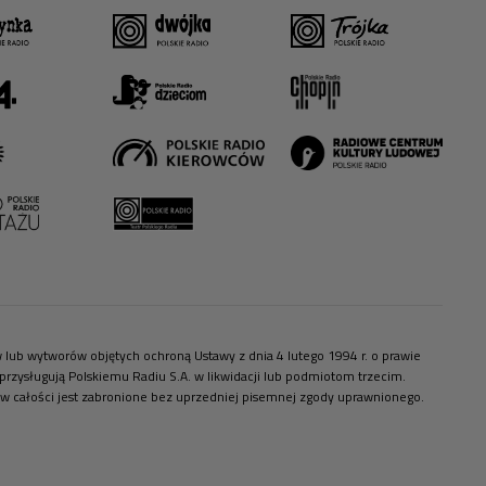
ów lub wytworów objętych ochroną Ustawy z dnia 4 lutego 1994 r. o prawie
zysługują Polskiemu Radiu S.A. w likwidacji lub podmiotom trzecim.
 w całości jest zabronione bez uprzedniej pisemnej zgody uprawnionego.