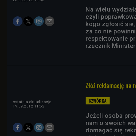
26.09.2012 16:00
Na wielu wydział
czyli poprawkowa
kogo zgłosić się
za co nie powinni
respektowanie p
rzecznik Ministe
Złóż reklamację na 
ostatnia aktualizacja:
19.09.2012 11:52
Jeżeli osoba pro
nam o swoich wak
domagać się reko