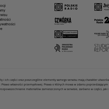
ocji
amy
rwisu
atności
ywatności
we
riały i ich części oraz poszczególne elementy samego serwisu mają charakter utwor
r. Prawo własności przemysłowej. Prawa o których mowa w zdaniu poprzedzającym pr
 rozpowszechnianie materiałów zamieszczonych w serwisie, zarówno w części, jak i