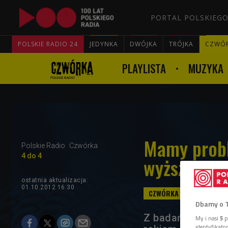
PORTAL POLSKIEGO
POLSKIE RADIO 24
JEDYNKA
DWÓJKA
TRÓJKA
CZWÓ
PLAYLISTA
MUZYKA
Mamy probl
Polskie Radio
Czwórka
4 do 4
wyższym wy
ostatnia aktualizacja:
01.10.2012 16:30
Dbamy o 
Z badań wynika, 
My i nasi
5
p
identyfikat