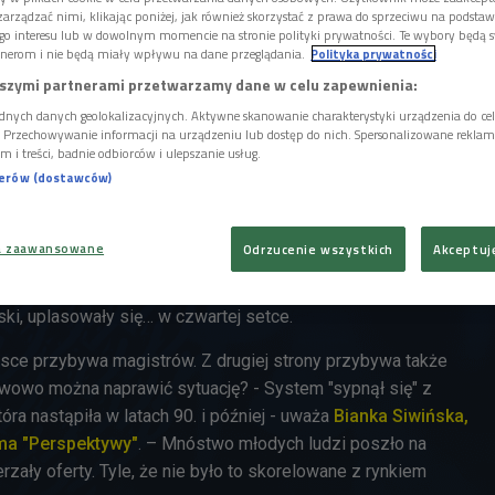
 powód do dumy? Nie do końca. - W ostatnich
arządzać nimi, klikając poniżej, jak również skorzystać z prawa do sprzeciwu na podsta
"poszły" w liczbę wypuszczanych
go interesu lub w dowolnym momencie na stronie polityki prywatności. Te wybory będą 
ie w jakość ich kształcenia - mówią goście
nerom i nie będą miały wpływu na dane przeglądania.
Polityka prywatności
szymi partnerami przetwarzamy dane w celu zapewnienia:
dnych danych geolokalizacyjnych. Aktywne skanowanie charakterystyki urządzenia do ce
emicki. Powraca więc dyskusja na temat poziomu nauczania.
i. Przechowywanie informacji na urządzeniu lub dostęp do nich. Spersonalizowane reklamy 
m i treści, badnie odbiorców i ulepszanie usług.
elnie udają, że uczą, a studenci są kompletnie
nerów (dostawców)
wań, jakie stają przed nimi w życiu zawodowym.
opublikowany tzw. Ranking Szanghajski, którego twórcy
a zaawansowane
Odrzucenie wszystkich
Akceptuj
lnie świata, biorąc pod uwagę przyszłe osiągnięcia
rody Nobla. Oba czołowe polskie uniwersytety, czyli
ki, uplasowały się… w czwartej setce.
sce przybywa magistrów. Z drugiej strony przybywa także
wowo można naprawić sytuację? - System "sypnął się" z
óra nastąpiła w latach 90. i później - uważa
Bianka Siwińska,
ma "Perspektywy"
. – Mnóstwo młodych ludzi poszło na
rzały oferty. Tyle, że nie było to skorelowane z rynkiem