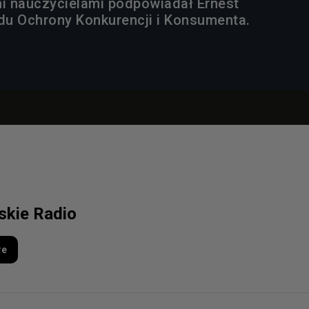
i nauczycielami podpowiadał Ernest
u Ochrony Konkurencji i Konsumenta.
lskie Radio
re