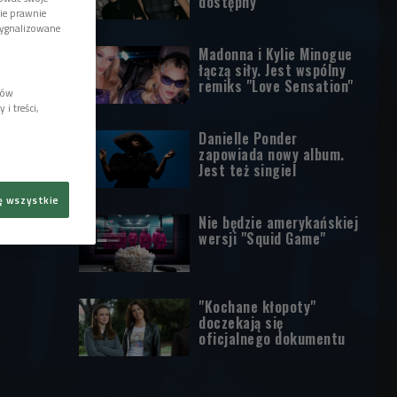
dostępny
wie prawnie
sygnalizowane
Madonna i Kylie Minogue
łączą siły. Jest wspólny
remiks "Love Sensation"
lów
i treści,
Danielle Ponder
zapowiada nowy album.
Jest też singiel
ę wszystkie
Nie będzie amerykańskiej
wersji "Squid Game"
"Kochane kłopoty"
doczekają się
oficjalnego dokumentu