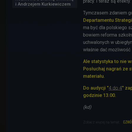
pracy. I teraz są efekty.
i Andrzejem Kurkiewiczem
Tymczasem zdaniem go
Departamentu Strategi
ma być dla polskiego 
bowiem reforma szkoln
uchwalonych w ubiegłym
właśnie dać możliwość
Ale statystyka to nie 
Posłuchaj nagrań ze s
materiału.
Do audycji "
4 do 4
" za
godzinie 13.00.
(kd)
czwó
Zobacz więcej na temat: