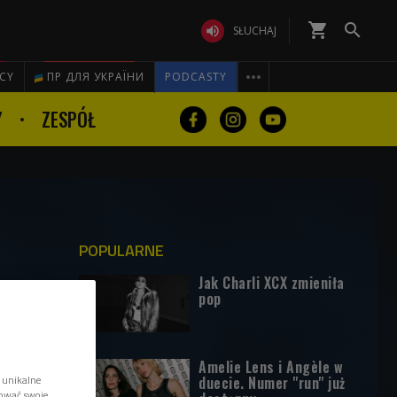
shopping_cart


SŁUCHAJ

ICY
ПР ДЛЯ УКРАЇНИ
PODCASTY
Y
ZESPÓŁ
POPULARNE
Jak Charli XCX zmieniła
pop
Amelie Lens i Angèle w
 unikalne
duecie. Numer "run" już
tować swoje