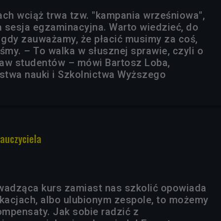
ach wciąż trwa tzw. "kampania wrześniowa",
 sesja egzaminacyjna. Warto wiedzieć, do
, gdy zauważamy, że płacić musimy za coś,
śmy. – To walka w słusznej sprawie, czyli o
raw studentów – mówi Bartosz Loba,
rstwa nauki i Szkolnictwa Wyższego
nauczyciela
wadząca kurs zamiast nas szkolić opowiada
acjach, albo ulubionym zespole, to możemy
mpensaty. Jak sobie radzić z