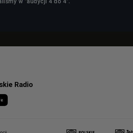
liśmy w "audycji 4 do 4".
lskie Radio
re
ocji