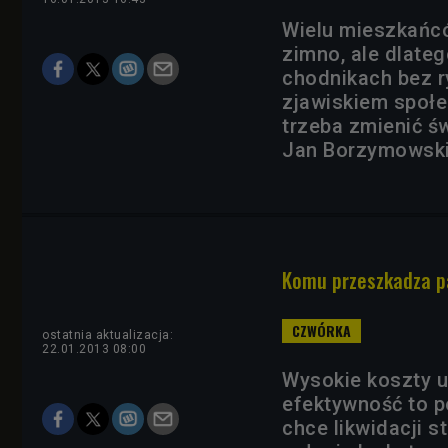
Wielu mieszkańców
zimno, ale dlateg
chodnikach bez ry
zjawiskiem społe
trzeba zmienić ś
Jan Borzymowski
Komu przeszkadza pa
ostatnia aktualizacja:
22.01.2013 08:00
Wysokie koszty u
efektywność to p
chce likwidacji s