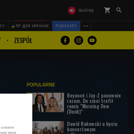
shopping_cart


SŁUCHAJ

ICY
ПР ДЛЯ УКРАЇНИ
PODCASTY
Y
ZESPÓŁ
POPULARNE
Beyoncé i Jay-Z ponownie
razem. Do sieci trafił
remix "Morning Dew
(Donk)"
Dawid Rakowski o byciu
 unikalne
koncertowym
tować swoje