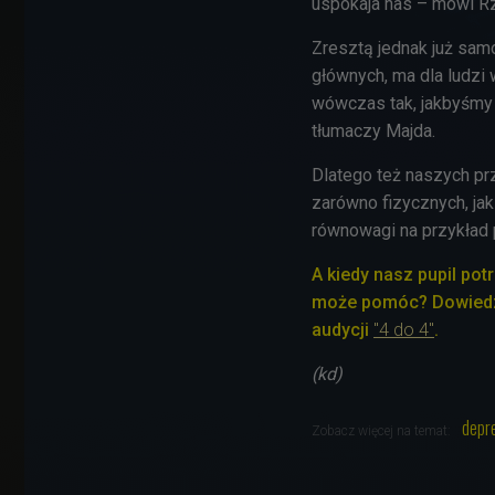
uspokaja nas – mówi R
Zresztą jednak już samo
głównych, ma dla ludzi
wówczas tak, jakbyśmy 
tłumaczy Majda.
Dlatego też naszych prz
zarówno fizycznych, jak
równowagi na przykład 
A kiedy nasz pupil po
może pomóc? Dowiedz s
audycji
"4 do 4"
.
(kd)
depr
Zobacz więcej na temat: