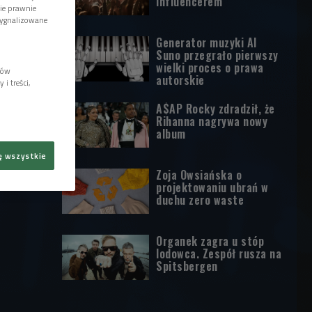
influencerem
wie prawnie
sygnalizowane
Generator muzyki AI
Suno przegrało pierwszy
wielki proces o prawa
lów
autorskie
i treści,
A$AP Rocky zdradził, że
Rihanna nagrywa nowy
album
ę wszystkie
Zoja Owsiańska o
projektowaniu ubrań w
duchu zero waste
Organek zagra u stóp
lodowca. Zespół rusza na
Spitsbergen