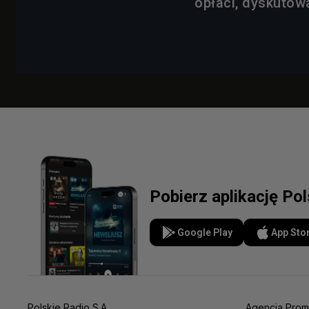
opłaci, dyskutowa
Pobierz aplikację Po
Google Play
App Sto
Polskie Radio S.A.
Agencja Prom