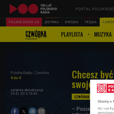
PORTAL POLSKIEGO
POLSKIE RADIO 24
JEDYNKA
DWÓJKA
TRÓJKA
CZWÓ
PLAYLISTA
MUZYKA
Chcesz być 
Polskie Radio
Czwórka
4 do 4
swojego zw
ostatnia aktualizacja:
25.01.2013 10:00
Dbamy o 
– Posiadanie zwi
My i nasi
5
p
identyfikat