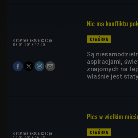
Nie ma konfliktu pok
ostatnia aktualizacja:
08.01.2013 17:00
Są niesamodzielni
aspiracjami, świ
znajomych na fejs
właśnie jest stat
Pies w wielkim mieś
ostatnia aktualizacja:
16.01.2013 16:43