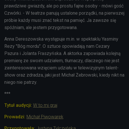
prawdziwe gwiazdy, ale po prostu fajne osoby - mówi gość
Czwórki. - W teatrze panują ustalone porządki, na pierwszej
próbie każdy musi znać tekst na pamięć. Ja zawsze się
spóźniam, ale jestem przygotowana.
Anna Dereszowska występuje m.in. w spektaklu Yasminy
Rezy "Bóg mordu". O sztuce opowiadają nam Cezary
Pazura i Jolanta Fraszyńska. A aktorka zapowiada kolejną
premierę ze swoim udziałem, tłumaczy, dlaczego nie jest
zainteresowana wzięciem udziału w telewizyjnym talent-
show oraz zdradza, jaki jest Michał Żebrowski, kiedy nikt na
niego nie patrzy.
***
Tytuł audycji:
W to mi graj
Prowadzi:
Michał Piwowarek
Przygotowała:
Justyna Tylczyńska