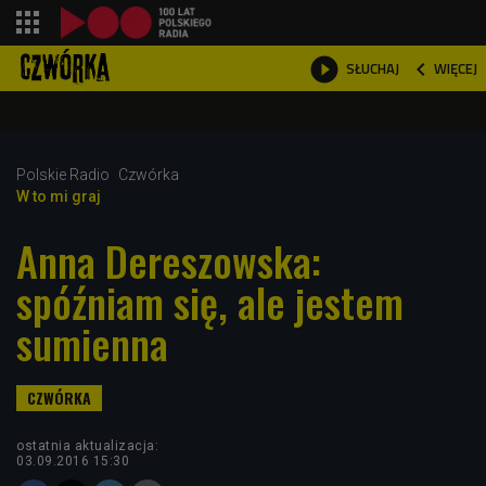
shopping_cart



WIĘCEJ
SŁUCHAJ

Polskie Radio
Czwórka
W to mi graj
Anna Dereszowska:
spóźniam się, ale jestem
sumienna
ostatnia aktualizacja:
03.09.2016 15:30