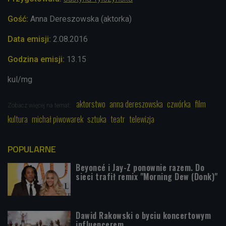
Gość:
Anna Dereszowska (aktorka)
Data emisji:
2.08.2016
Godzina emisji:
13.15
kul/mg
aktorstwo
anna dereszowska
czwórka
film
Zobacz więcej na temat:
kultura
michał piwowarek
sztuka
teatr
telewizja
POPULARNE
Beyoncé i Jay-Z ponownie razem. Do
sieci trafił remix "Morning Dew (Donk)"
Dawid Rakowski o byciu koncertowym
influencerem