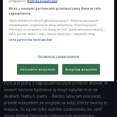
przeglądania.
Polityka prywatności
Wraz z naszymi partnerami przetwarzamy dane w celu
zapewnienia:
Użycie dokładnych danych geolokalizacyjnych. Aktywne skanowanie
charakterystyki urządzenia do celów identyfikacji. Przechowywanie
informacji na urządzeniu lub dostęp do nich. Spersonalizowane reklamy i
treści, pomiar reklam i treści, badnie odbiorców i ulepszanie usług.
Lista partnerów (dostawców)
Ustawienia zaawansowane
Anna Dereszowka jest nie tylko cenioną aktorką teatralna, telewizyjną i filmową,
Odrzucenie wszystkich
Akceptuję wszystkie
ale utalentowaną wokalistką
Foto: Czwórka
Dziś jest jedną z najpopularniejszych polskich aktorek. W
nowym sezonie będziemy ją mogli oglądać m.in. na
deskach Teatru 6. piętro. - Bardzo lubię tam pracować,
przede wszystkim ze względu na ludzi, którzy tworzą to
miejsce. To są nie tylko wybitne osobowości, bo szef
sceny Michał Żebrowski zaprasza do współpracy