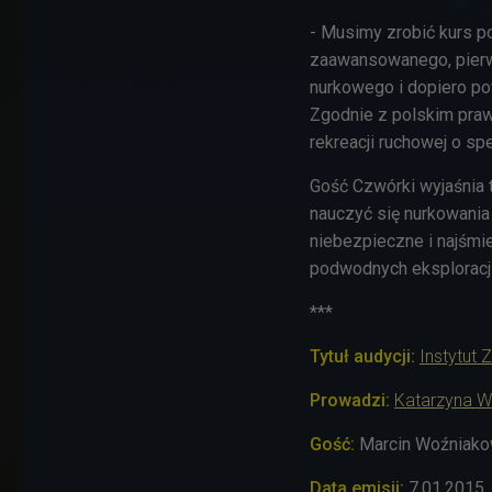
- Musimy zrobić kurs p
zaawansowanego, pierw
nurkowego i dopiero pow
Zgodnie z polskim pra
rekreacji ruchowej o sp
Gość Czwórki wyjaśnia 
nauczyć się nurkowania
niebezpieczne i najśmi
podwodnych eksploracji
***
Tytuł audycji:
Instytut 
Prowadzi:
Katarzyna W
Gość:
Marcin Woźniakow
Data emisji:
7.01.2015