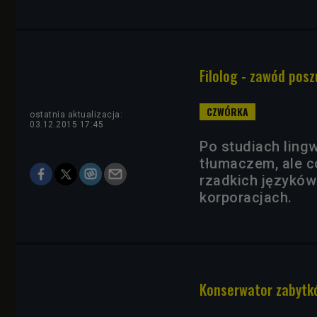
Filolog - zawód posz
ostatnia aktualizacja:
03.12.2015 17:45
Po studiach ling
tłumaczem, ale c
rzadkich językó
korporacjach.
Konserwator zabytkó