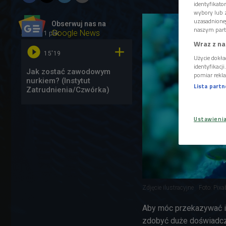
identyfikat
wybory lub z
uzasadnione
Obserwuj nas na
naszym part
1 plik
AUDIO
Google News
Wraz z na


15'19
Użycie dokła
identyfikacj
Jak zostać zawodowym
pomiar rekla
nurkiem? (Instytut
Lista part
Zatrudnienia/Czwórka)
Ustawieni
Zdjęcie ilustracyjne
Foto: Pix
Aby móc przekazywać in
zdobyć duże doświadcze