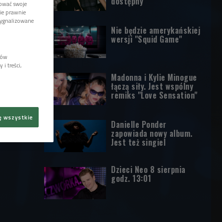
dostępny
tować swoje
wie prawnie
sygnalizowane
Nie będzie amerykańskiej
wersji "Squid Game"
lów
i treści,
Madonna i Kylie Minogue
łączą siły. Jest wspólny
remiks "Love Sensation"
ę wszystkie
Danielle Ponder
zapowiada nowy album.
Jest też singiel
Dzieci Neo 8 sierpnia
godz. 13:01