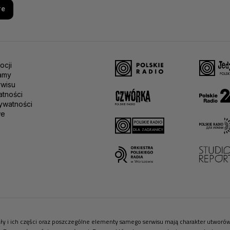
re
ocji
amy
rwisu
atności
ywatności
we
riały i ich części oraz poszczególne elementy samego serwisu mają charakter utwor