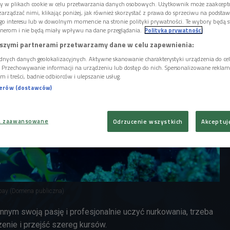
ory w plikach cookie w celu przetwarzania danych osobowych. Użytkownik może zaakcep
arządzać nimi, klikając poniżej, jak również skorzystać z prawa do sprzeciwu na podsta
go interesu lub w dowolnym momencie na stronie polityki prywatności. Te wybory będą 
nerom i nie będą miały wpływu na dane przeglądania.
Polityka prywatności
szymi partnerami przetwarzamy dane w celu zapewnienia:
dnych danych geolokalizacyjnych. Aktywne skanowanie charakterystyki urządzenia do ce
i. Przechowywanie informacji na urządzeniu lub dostęp do nich. Spersonalizowane reklamy 
m i treści, badnie odbiorców i ulepszanie usług.
nerów (dostawców)
a zaawansowane
Odrzucenie wszystkich
Akceptuj
abay (Domena publiczna)
nym swoją pasję i profesjonalnie uczyć nurkowania, trzeba
nie i przejść szereg kursów.