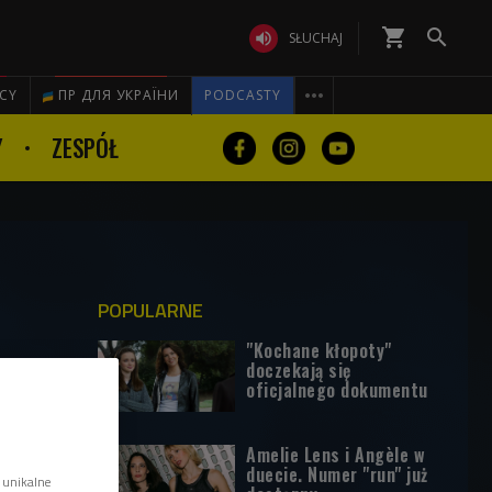
shopping_cart


SŁUCHAJ

ICY
ПР ДЛЯ УКРАЇНИ
PODCASTY
Y
ZESPÓŁ
POPULARNE
"Kochane kłopoty"
doczekają się
oficjalnego dokumentu
Amelie Lens i Angèle w
duecie. Numer "run" już
 unikalne