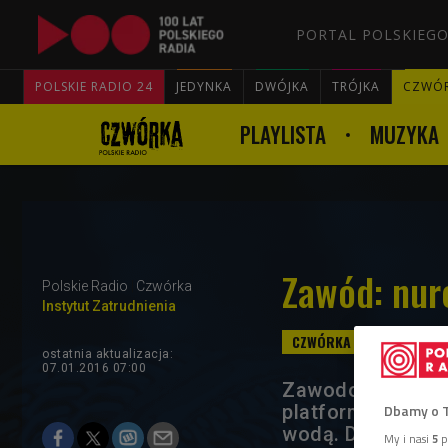
PORTAL POLSKIEGO
POLSKIE RADIO 24
JEDYNKA
DWÓJKA
TRÓJKA
CZWÓ
PLAYLISTA
MUZYKA
Zawód: nure
Polskie Radio
Czwórka
Instytut Zatrudnienia
ostatnia aktualizacja:
07.01.2016 07:00
Zawodowy nurek 
platformach wier
Dbamy o 
wodą. Druga opcj
My i nasi
5
p