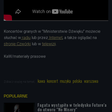
Koncertów granych w "Ministerstwie Dźwięku" możecie
słuchać w
radiu
lub przez
Internet
, a także oglądać na
stronie Czwórki
lub w
telewizji
.
KaW/materiały prasowe
kawa
koncert
muzyka
polska
warszawa
Zobacz więcej na temat:
POPULARNE
Fagata wystąpiła w teledysku Future'a
do utworu "No Misery"