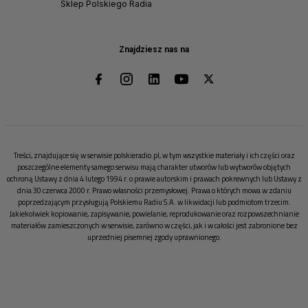
Sklep Polskiego Radia
Znajdziesz nas na
Treści, znajdujące się w serwisie polskieradio.pl, w tym wszystkie materiały i ich części oraz
poszczególne elementy samego serwisu mają charakter utworów lub wytworów objętych
ochroną Ustawy z dnia 4 lutego 1994 r. o prawie autorskim i prawach pokrewnych lub Ustawy z
dnia 30 czerwca 2000 r. Prawo własności przemysłowej. Prawa o których mowa w zdaniu
poprzedzającym przysługują Polskiemu Radiu S.A. w likwidacji lub podmiotom trzecim.
Jakiekolwiek kopiowanie, zapisywanie, powielanie, reprodukowanie oraz rozpowszechnianie
materiałów zamieszczonych w serwisie, zarówno w części, jak i w całości jest zabronione bez
uprzedniej pisemnej zgody uprawnionego.