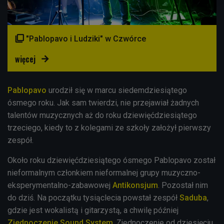

"Pablopavo i Ludziki" w Czwórce
więcej

Pablopavo
urodził się w marcu siedemdziesiątego
ósmego roku. Jak sam twierdzi, nie przejawiał żadnych
talentów muzycznych aż do roku dziewięćdziesiątego
trzeciego, kiedy to z kolegami ze szkoły założył pierwszy
zespół.
Około roku dziewięćdziesiątego ósmego Pablopavo został
nieformalnym członkiem nieformalnej grupy muzyczno-
eksperymentalno-zabawowej
Antikonsjum
. Pozostał nim
do dziś. Na początku tysiąclecia powstał zespół
Saduba
,
gdzie jest wokalistą i gitarzystą, a chwilę później
Zjednoczenie Sound System
. Zjednoczenie od dziesięciu