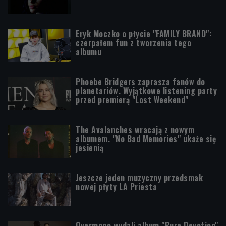
Eryk Moczko o płycie "FAMILY BRAND":
czerpałem fun z tworzenia tego
albumu
Phoebe Bridgers zaprasza fanów do
planetariów. Wyjątkowe listening party
przed premierą "Lost Weekend"
The Avalanches wracają z nowym
albumem. "No Bad Memories" ukaże się
jesienią
Jeszcze jeden muzyczny przedsmak
nowej płyty LA Priesta
Overmono wydali album "Pure Devotion"