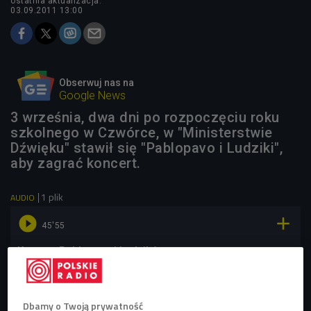
ostatnia aktualizacja:
03.09.2011 13:00
Obserwuj nas na
Google News
3 września, dwa dni po rozpoczęciu roku
szkolnego w Czwórce, w "Ministerstwie
Dźwięku" stawił się "Pablopavo i Ludziki",
aby zagrać koncert.
1 plik
AUDIO


45'55
Koncert Pablopavo i Ludzików
Dbamy o Twoją prywatność