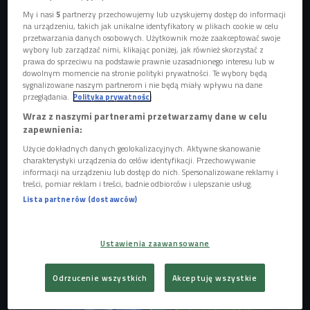
My i nasi
5
partnerzy przechowujemy lub uzyskujemy dostęp do informacji
na urządzeniu, takich jak unikalne identyfikatory w plikach cookie w celu
przetwarzania danych osobowych. Użytkownik może zaakceptować swoje
wybory lub zarządzać nimi, klikając poniżej, jak również skorzystać z
prawa do sprzeciwu na podstawie prawnie uzasadnionego interesu lub w
dowolnym momencie na stronie polityki prywatności. Te wybory będą
sygnalizowane naszym partnerom i nie będą miały wpływu na dane
przeglądania.
Polityka prywatności
Wraz z naszymi partnerami przetwarzamy dane w celu
zapewnienia:
Użycie dokładnych danych geolokalizacyjnych. Aktywne skanowanie
Pablopavo i Ludziki
Foto: Wojciech Adam Jurzyk
charakterystyki urządzenia do celów identyfikacji. Przechowywanie
informacji na urządzeniu lub dostęp do nich. Spersonalizowane reklamy i
GALERIA
treści, pomiar reklam i treści, badnie odbiorców i ulepszanie usług.
Lista partnerów (dostawców)
Ustawienia zaawansowane
Odrzucenie wszystkich
Akceptuję wszystkie