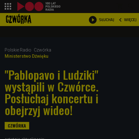
shopping_cart



WIĘCEJ
SŁUCHAJ

Polskie Radio
Czwórka
Ministerstwo Dźwięku
"Pablopavo i Ludziki"
wystąpili w Czwórce.
Posłuchaj koncertu i
obejrzyj wideo!