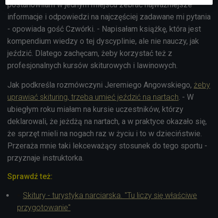
postanowiłam w jednym miejscu zebrać najważniejsze
informacje i odpowiedzi na najczęściej zadawane mi pytania
- opowiada gość Czwórki. - Napisałam książkę, która jest
kompendium wiedzy o tej dyscyplinie, ale nie nauczy, jak
jeździć. Dlatego zachęcam, żeby korzystać też z
profesjonalnych kursów skiturowych i lawinowych.
Jak podkreśla rozmówczyni Jeremiego Angowskiego,
żeby
uprawiać skituring, trzeba umieć jeździć na nartach
. - W
ubiegłym roku miałam na kursie uczestników, którzy
deklarowali, że jeżdżą na nartach, a w praktyce okazało się,
że sprzęt mieli na nogach raz w życiu i to w dzieciństwie.
Przeraża mnie taki lekceważący stosunek do tego sportu -
przyznaje instruktorka.
Sprawdź też:
Skitury - turystyka narciarska. "Tu liczy się właściwe
przygotowanie"