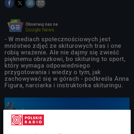
Obserwuj nas na
Google News
- W mediach społecznościowych jest
mnóstwo zdjęć ze skiturowych tras i one
robią wrażenie. Ale nie dajmy się zwieść
pięknemu obrazkowi, bo skituring to sport,
który wymaga odpowiedniego
przygotowania i wiedzy o tym, jak
zachowywać się w górach - podkreśla Anna
Figura, narciarka i instruktorka skituringu.