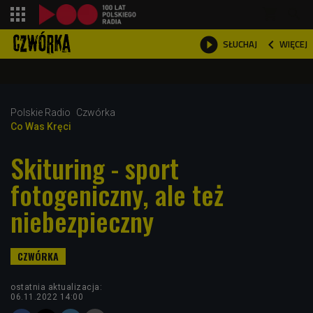
shopping_cart



WIĘCEJ
SŁUCHAJ

Polskie Radio
Czwórka
Co Was Kręci
Skituring - sport
fotogeniczny, ale też
niebezpieczny
ostatnia aktualizacja:
06.11.2022 14:00