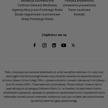
Redakcja Ekumeniczna
Polityka prywatności
Centrum Edukacji Medialnej
Ustawienia prywatności
Agencja Muzyczna Polskiego Radia
Dane osobowe
Studia nagraniowe i koncertowe
Kontakt
Sklep Polskiego Radia
Znajdziesz nas na
Treści, znajdujące się w serwisie polskieradio.pl, w tym wszystkie materiały i ich części oraz
poszczególne elementy samego serwisu mają charakter utworów lub wytworów objętych
ochroną Ustawy z dnia 4 lutego 1994 r. o prawie autorskim i prawach pokrewnych lub Ustawy z
dnia 30 czerwca 2000 r. Prawo własności przemysłowej. Prawa o których mowa w zdaniu
poprzedzającym przysługują Polskiemu Radiu S.A. w likwidacji lub podmiotom trzecim.
Jakiekolwiek kopiowanie, zapisywanie, powielanie, reprodukowanie oraz rozpowszechnianie
materiałów zamieszczonych w serwisie, zarówno w części, jak i w całości jest zabronione bez
uprzedniej pisemnej zgody uprawnionego.