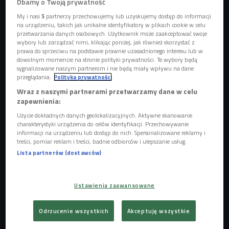
Dbamy o Twoją prywatność
My i nasi
5
partnerzy przechowujemy lub uzyskujemy dostęp do informacji
na urządzeniu, takich jak unikalne identyfikatory w plikach cookie w celu
przetwarzania danych osobowych. Użytkownik może zaakceptować swoje
wybory lub zarządzać nimi, klikając poniżej, jak również skorzystać z
prawa do sprzeciwu na podstawie prawnie uzasadnionego interesu lub w
dowolnym momencie na stronie polityki prywatności. Te wybory będą
Skituring to stosunkowo młody, ale cieszący się coraz większą popularnością
sygnalizowane naszym partnerom i nie będą miały wpływu na dane
model turystyki górskiej
Foto: shutterstock.com
przeglądania.
Polityka prywatności
Wraz z naszymi partnerami przetwarzamy dane w celu
Skituring to jedna z najmodniejszych ostatnio form górskiej
zapewnienia:
turystyki zimowej. Na przełomie zimy i wiosny w 2021 roku
Użycie dokładnych danych geolokalizacyjnych. Aktywne skanowanie
na Kasprowym Wierchu było więcej skiturowców niż średnia
charakterystyki urządzenia do celów identyfikacji. Przechowywanie
liczba narciarzy, który jeżdżą w otwartym
informacji na urządzeniu lub dostęp do nich. Spersonalizowane reklamy i
treści, pomiar reklam i treści, badnie odbiorców i ulepszanie usług.
sezonie.
Producenci nie nadążali z produkcją,
Lista partnerów (dostawców)
wypożyczalnie świeciły pustkami, bo ludzie po prostu
chcieli jeździć na nartach
.
Z myślą o fanach tego sportu
Anna Figura - mistrzyni w narciarstwie wysokogórskim oraz
Ustawienia zaawansowane
instruktorka - napisała książkę "Skitury. Kompletny
narciarski podręcznik". - Od 12 lat prowadzę szkolenia
Odrzucenie wszystkich
Akceptuję wszystkie
skiturowe, od 20 lat sama ten sport uprawiam,