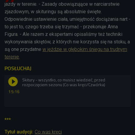
jazdy w terenie. - Zasady obowiązujące w narciarstwie
zjazdowym, w skituringu są absolutnie święte.
Odpowiednie ustawienie ciała, umiejętność dociążania nart -
to jest to, czego trzeba się trzymać - przekonuje Anna
Figura. - Ale razem z ekspertami opisaliśmy też techniki
wykonywania skrętów, z których nie korzysta się na stoku, a
są one przydatne
w jeździe w głębokim śniegu na trudnym
terenie
.
POSŁUCHAJ
Skitury - wszystko, co musisz wiedzieć, przed
rozpoczęciem sezonu (Co was kręci/Czwórka)
15:16
***
Tytuł audycji:
Co was kręci