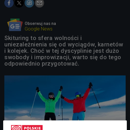
Obserwuj nas na
Google News
Skituring to sfera wolności i
uniezależnienia się od wyciągów, karnetów
i kolejek. Choć w tej dyscyplinie jest dużo
swobody i improwizacji, warto się do tego
odpowiednio przygotować.