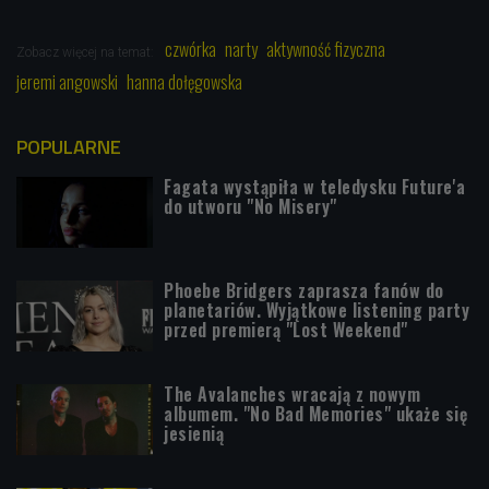
czwórka
narty
aktywność fizyczna
Zobacz więcej na temat:
jeremi angowski
hanna dołęgowska
POPULARNE
Fagata wystąpiła w teledysku Future'a
do utworu "No Misery"
Phoebe Bridgers zaprasza fanów do
planetariów. Wyjątkowe listening party
przed premierą "Lost Weekend"
The Avalanches wracają z nowym
albumem. "No Bad Memories" ukaże się
jesienią