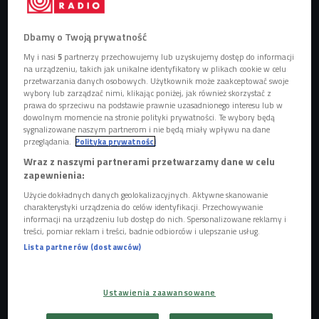
Dbamy o Twoją prywatność
Na nartach można zdobyć też wysokie szczyty
Foto: gevision/Shutterstock
My i nasi
5
partnerzy przechowujemy lub uzyskujemy dostęp do informacji
na urządzeniu, takich jak unikalne identyfikatory w plikach cookie w celu
W 20021 roku skituring był najchętniej uprawianym
przetwarzania danych osobowych. Użytkownik może zaakceptować swoje
sportem zimowym
wybory lub zarządzać nimi, klikając poniżej, jak również skorzystać z
prawa do sprzeciwu na podstawie prawnie uzasadnionego interesu lub w
Przy wycieczkach skiturowych bardzo przydaje się
dowolnym momencie na stronie polityki prywatności. Te wybory będą
orientacja w terenie oraz lawinoznawstwo
sygnalizowane naszym partnerom i nie będą miały wpływu na dane
przeglądania.
Polityka prywatności
Skiturowcy najchętniej odwiedzają Tatry, ale ten
Wraz z naszymi partnerami przetwarzamy dane w celu
sport można z powodzeniem uprawiać w innych
zapewnienia:
miejscach w Polsce
Użycie dokładnych danych geolokalizacyjnych. Aktywne skanowanie
charakterystyki urządzenia do celów identyfikacji. Przechowywanie
informacji na urządzeniu lub dostęp do nich. Spersonalizowane reklamy i
Skiturowy boom. "Tatry były za małe"
treści, pomiar reklam i treści, badnie odbiorców i ulepszanie usług.
Lista partnerów (dostawców)
Skituring to jedna z odmian narciarstwa pozatrasowego i
jedna z najmodniejszych ostatnio form górskiej turystyki
zimowej. - Na przełomie zimy i wiosny w 2021 roku na
Ustawienia zaawansowane
Kasprowym Wierchu było więcej skiturowców niż średnia