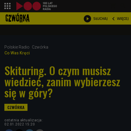
shopping_cart



WIĘCEJ
SŁUCHAJ

Polskie Radio
Czwórka
Co Was Kręci
Skituring. O czym musisz
wiedzieć, zanim wybierzesz
się w góry?
ostatnia aktualizacja:
02.01.2022 15:20