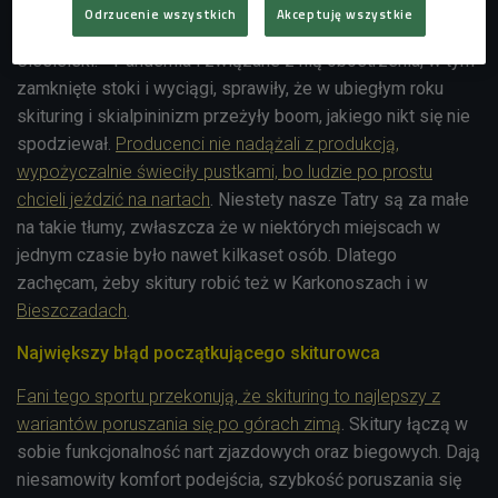
narciarzy, który jeżdżą w otwartym sezonie - mówi
Odrzucenie wszystkich
Akceptuję wszystkie
wspinacz górski i ochotniczy ratownik TOPR Maciej
Ciesielski. - Pandemia i związane z nią obostrzenia, w tym
zamknięte stoki i wyciągi, sprawiły, że w ubiegłym roku
skituring i skialpininizm przeżyły boom, jakiego nikt się nie
spodziewał.
Producenci nie nadążali z produkcją,
wypożyczalnie świeciły pustkami, bo ludzie po prostu
chcieli jeździć na nartach
. Niestety nasze Tatry są za małe
na takie tłumy, zwłaszcza że w niektórych miejscach w
jednym czasie było nawet kilkaset osób. Dlatego
zachęcam, żeby skitury robić też w Karkonoszach i w
Bieszczadach
.
Największy błąd początkującego skiturowca
Fani tego sportu przekonują, że skituring to najlepszy z
wariantów poruszania się po górach zimą
. Skitury łączą w
sobie funkcjonalność nart zjazdowych oraz biegowych. Dają
niesamowity komfort podejścia, szybkość poruszania się