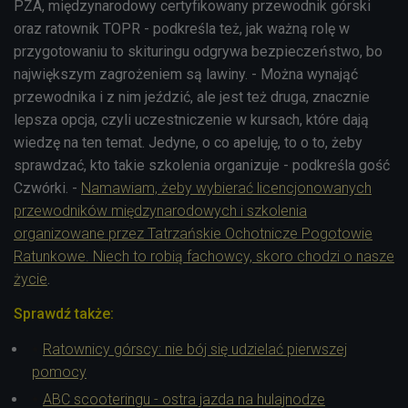
PZA, międzynarodowy certyfikowany przewodnik górski
oraz ratownik TOPR - podkreśla też, jak ważną rolę w
przygotowaniu to skituringu odgrywa bezpieczeństwo, bo
największym zagrożeniem są lawiny. - Można wynająć
przewodnika i z nim jeździć, ale jest też druga, znacznie
lepsza opcja, czyli uczestniczenie w kursach, które dają
wiedzę na ten temat. Jedyne, o co apeluję, to o to, żeby
sprawdzać, kto takie szkolenia organizuje - podkreśla gość
Czwórki. -
Namawiam, żeby wybierać licencjonowanych
przewodników międzynarodowych i szkolenia
organizowane przez Tatrzańskie Ochotnicze Pogotowie
Ratunkowe. Niech to robią fachowcy, skoro chodzi o nasze
życie
.
Sprawdź także:
Ratownicy górscy: nie bój się udzielać pierwszej
pomocy
ABC scooteringu - ostra jazda na hulajnodze