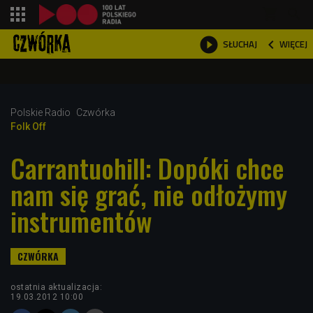
shopping_cart



WIĘCEJ
SŁUCHAJ

Polskie Radio
Czwórka
Folk Off
Carrantuohill: Dopóki chce
nam się grać, nie odłożymy
instrumentów
ostatnia aktualizacja:
19.03.2012 10:00