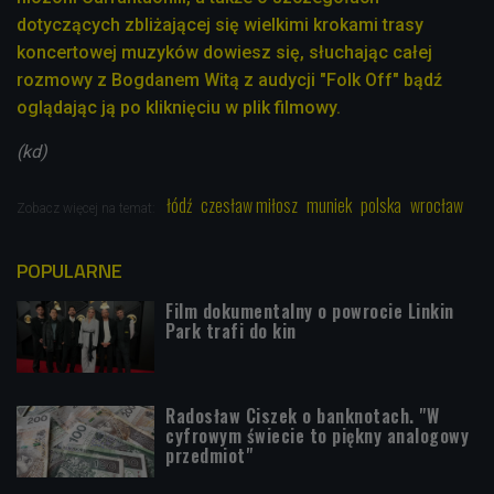
dotyczących zbliżającej się wielkimi krokami trasy
koncertowej muzyków dowiesz się, słuchając całej
rozmowy z Bogdanem Witą z audycji "Folk Off" bądź
oglądając ją po kliknięciu w plik filmowy.
(kd)
łódź
czesław miłosz
muniek
polska
wrocław
Zobacz więcej na temat:
POPULARNE
Film dokumentalny o powrocie Linkin
Park trafi do kin
Radosław Ciszek o banknotach. "W
cyfrowym świecie to piękny analogowy
przedmiot"