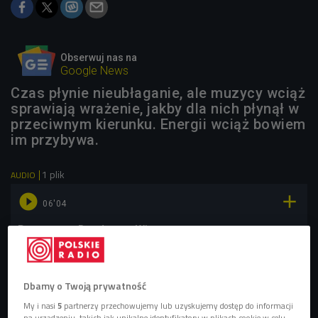
Obserwuj nas na
Google News
Czas płynie nieubłaganie, ale muzycy wciąż
sprawiają wrażenie, jakby dla nich płynął w
przeciwnym kierunku. Energii wciąż bowiem
im przybywa.
1 plik
AUDIO


06'04
Rozmowa z Bogdanem Witą
Dbamy o Twoją prywatność
My i nasi
5
partnerzy przechowujemy lub uzyskujemy dostęp do informacji
na urządzeniu, takich jak unikalne identyfikatory w plikach cookie w celu