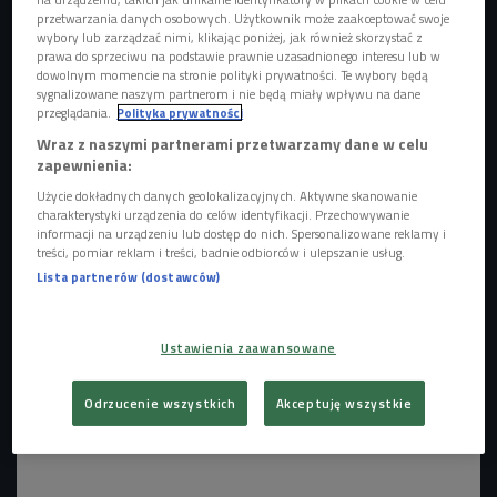
przetwarzania danych osobowych. Użytkownik może zaakceptować swoje
wybory lub zarządzać nimi, klikając poniżej, jak również skorzystać z
prawa do sprzeciwu na podstawie prawnie uzasadnionego interesu lub w
dowolnym momencie na stronie polityki prywatności. Te wybory będą
sygnalizowane naszym partnerom i nie będą miały wpływu na dane
przeglądania.
Polityka prywatności
Wraz z naszymi partnerami przetwarzamy dane w celu
zapewnienia:
Użycie dokładnych danych geolokalizacyjnych. Aktywne skanowanie
Carrantuohill
Foto: Fot.: mat. prasowe
charakterystyki urządzenia do celów identyfikacji. Przechowywanie
informacji na urządzeniu lub dostęp do nich. Spersonalizowane reklamy i
treści, pomiar reklam i treści, badnie odbiorców i ulepszanie usług.
Lista partnerów (dostawców)
Ustawienia zaawansowane
Odrzucenie wszystkich
Akceptuję wszystkie