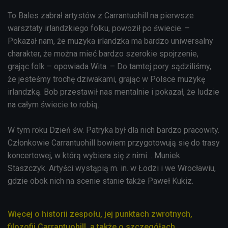
To Bales zabrał artystów z Carrantuohill na pierwsze
warsztaty irlandzkiego folku, powoził po świecie. –
Pokazał nam, że muzyka irlandzka ma bardzo uniwersalny
charakter, że można mieć bardzo szerokie spojrzenie,
grając folk – opowiada Wita. – Do tamtej pory sądziliśmy,
że jesteśmy trochę dziwakami, grając w Polsce muzykę
irlandzką. Bob przestawił nas mentalnie i pokazał, że ludzie
na całym świecie to robią.
W tym roku Dzień św. Patryka był dla nich bardzo pracowity.
Członkowie Carrantuohill bowiem przygotowują się do trasy
koncertowej, w którą wybiera się z nimi… Muniek
Staszczyk. Artyści wystąpią m. in. w Łodzi i we Wrocławiu,
gdzie obok nich na scenie stanie także Paweł Kukiz.
Więcej o historii zespołu, jej punktach zwrotnych,
filozofii Carrantuohill, a także o szczegółach