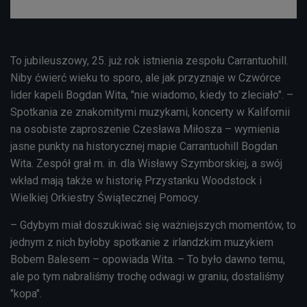
To jubileuszowy, 25. już rok istnienia zespołu Carrantuohill.
Niby ćwierć wieku to sporo, ale jak przyznaje w Czwórce
lider kapeli Bogdan Wita, "nie wiadomo, kiedy to zleciało". –
Spotkania ze znakomitymi muzykami, koncerty w Kalifornii
na osobiste zaproszenie Czesława Miłosza – wymienia
jasne punkty na historycznej mapie Carrantuohill Bogdan
Wita. Zespół grał m. in. dla Wisławy Szymborskiej, a swój
wkład mają także w historię Przystanku Woodstock i
Wielkiej Orkiestry Świątecznej Pomocy.
– Gdybym miał doszukiwać się ważniejszych momentów, to
jednym z nich byłoby spotkanie z irlandzkim muzykiem
Bobem Balesem – opowiada Wita. – To było dawno temu,
ale po tym nabraliśmy trochę odwagi w graniu, dostaliśmy
"kopa".