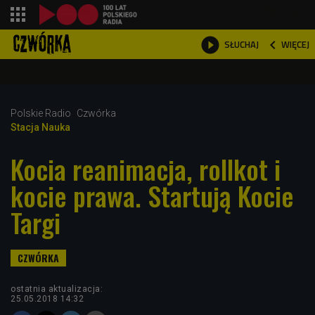
shopping_cart



WIĘCEJ
SŁUCHAJ

Polskie Radio
Czwórka
Stacja Nauka
Kocia reanimacja, rollkot i
kocie prawa. Startują Kocie
Targi
ostatnia aktualizacja:
25.05.2018 14:32