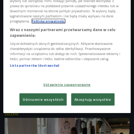
wybory lub zarządzać nimi, klikając poniżej, jak również skorzystać z
prawa do sprzeciwu na podstawie prawnie uzasadnionego interesu lub w
Czwórkowa relacja z kocich targów (Pierwsze
dowolnym momencie na stronie polityki prywatności. Te wybory będą
słyszę/Czwórka)
sygnalizowane naszym partnerom i nie będą miały wpływu na dane
przeglądania.
Polityka prywatności
Wraz z naszymi partnerami przetwarzamy dane w celu
zapewnienia:
Użycie dokładnych danych geolokalizacyjnych. Aktywne skanowanie
charakterystyki urządzenia do celów identyfikacji. Przechowywanie
informacji na urządzeniu lub dostęp do nich. Spersonalizowane reklamy i
treści, pomiar reklam i treści, badnie odbiorców i ulepszanie usług.
Lista partnerów (dostawców)
Ustawienia zaawansowane
Odrzucenie wszystkich
Akceptuję wszystkie
zdjęcie ilustracyjne
Foto: pixabay
GALERIA