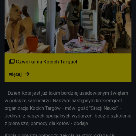

Czwórka na Kocich Targach
więcej

- Dzień Kota jest już takim bardziej usadowionym świętem
w polskim kalendarzu. Naszym następnym krokiem jest
organizacja Kocich Targów - mówi gość "Stacji Nauka". -
Jednym z naszych specjalnych wydarzeń, będzie szkolenie
z pierwszej pomocy dla kotów - dodaje.
Kocia pierwsza pomoc to zajęcia na które składa się