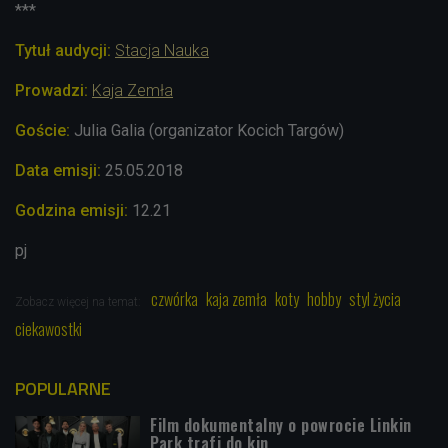
***
Tytuł audycji:
Stacja Nauka
Prowadzi:
Kaja Zemła
Goście:
Julia Galia (organizator Kocich Targów)
Data emisji:
25
.05.
2018
Godzina emisji:
12.21
pj
czwórka
kaja zemła
koty
hobby
styl życia
Zobacz więcej na temat:
ciekawostki
POPULARNE
Film dokumentalny o powrocie Linkin
Park trafi do kin