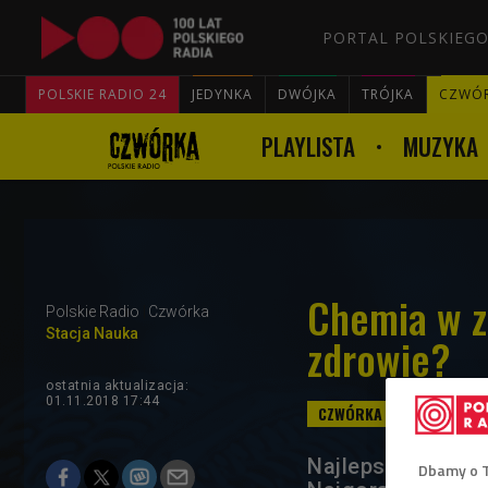
PORTAL POLSKIEGO
POLSKIE RADIO 24
JEDYNKA
DWÓJKA
TRÓJKA
CZWÓ
PLAYLISTA
MUZYKA
Chemia w z
Polskie Radio
Czwórka
Stacja Nauka
zdrowie?
ostatnia aktualizacja:
01.11.2018 17:44
Najlepsze są świ
Dbamy o 