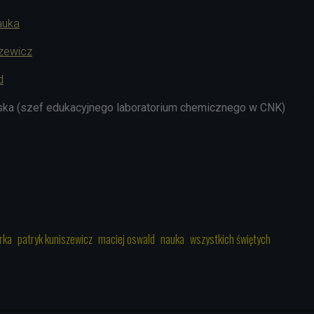
auka
szewicz
d
ka (szef edukacyjnego laboratorium chemicznego w CNK
)
rka
patryk kuniszewicz
maciej oswald
nauka
wszystkich świętych