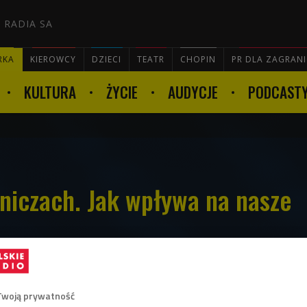
 RADIA SA
RKA
KIEROWCY
DZIECI
TEATR
CHOPIN
PR DLA ZAGRAN
KULTURA
ŻYCIE
AUDYCJE
PODCAST

niczach. Jak wpływa na nasze
ece wytwarzane ze składników naturalnych.
Twoją prywatność