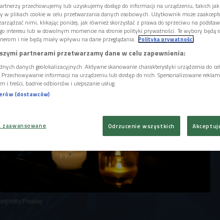
łabej gatunkowo parafiny. Czy wszystkie
artnerzy przechowujemy lub uzyskujemy dostęp do informacji na urządzeniu, takich jak
lne dla naszego zdrowia?
ory w plikach cookie w celu przetwarzania danych osobowych. Użytkownik może zaakcep
arządzać nimi, klikając poniżej, jak również skorzystać z prawa do sprzeciwu na podsta
go interesu lub w dowolnym momencie na stronie polityki prywatności. Te wybory będą 
nerom i nie będą miały wpływu na dane przeglądania.
Polityka prywatności
szymi partnerami przetwarzamy dane w celu zapewnienia:
dnych danych geolokalizacyjnych. Aktywne skanowanie charakterystyki urządzenia do ce
i. Przechowywanie informacji na urządzeniu lub dostęp do nich. Spersonalizowane reklamy 
m i treści, badnie odbiorców i ulepszanie usług.
nerów (dostawców)
a zaawansowane
Odrzucenie wszystkich
Akceptuj
tterphoto/Pixabay