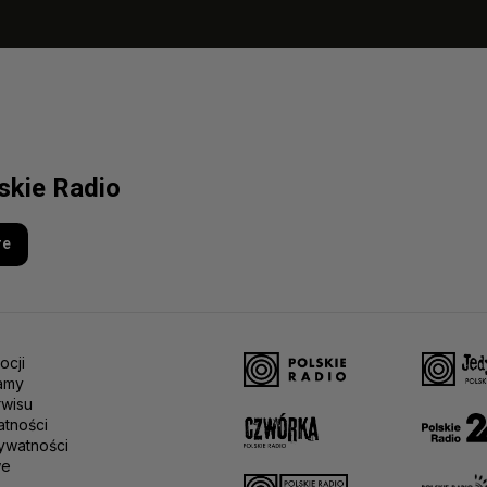
lskie Radio
re
ocji
amy
rwisu
atności
ywatności
we