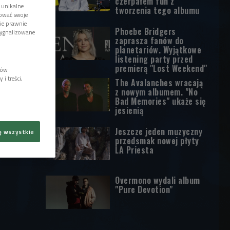
czerpałem fun z
 unikalne
tworzenia tego albumu
tować swoje
wie prawnie
Phoebe Bridgers
sygnalizowane
zaprasza fanów do
planetariów. Wyjątkowe
listening party przed
premierą "Lost Weekend"
lów
i treści,
The Avalanches wracają
z nowym albumem. "No
Bad Memories" ukaże się
jesienią
Jeszcze jeden muzyczny
ę wszystkie
przedsmak nowej płyty
LA Priesta
Overmono wydali album
"Pure Devotion"