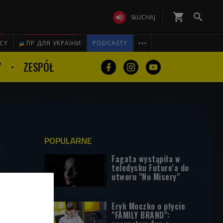
shopping_cart


SŁUCHAJ

ICY
ПР ДЛЯ УКРАЇНИ
PODCASTY
Y
ZESPÓŁ
POPULARNE
Fagata wystąpiła w
teledysku Future'a do
utworu "No Misery"
Eryk Moczko o płycie
"FAMILY BRAND":