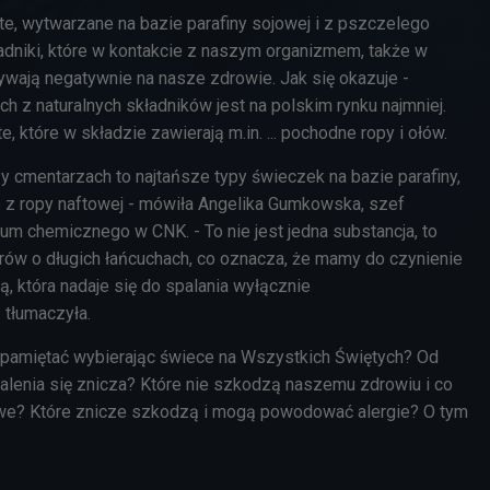
te, wytwarzane na bazie parafiny sojowej i z pszczelego
ładniki, które w kontakcie z naszym organizmem, także w
ływają negatywnie na nasze zdrowie. Jak się okazuje -
ch z naturalnych składników jest na polskim rynku najmniej.
e, które w składzie zawierają m.in. ... pochodne ropy i ołów.
zy cmentarzach to najtańsze typy świeczek na bazie parafiny,
 z ropy naftowej - mówiła Angelika Gumkowska, szef
rium chemicznego w CNK
.
- To nie jest jedna substancja, to
ów o długich łańcuchach, co oznacza, że mamy do czynienie
ką, która nadaje się do spalania wyłącznie
 tłumaczyła.
 pamiętać wybierając świece na Wszystkich Świętych? Od
alenia się znicza? Które nie szkodzą naszemu zdrowiu i co
owe? Które znicze szkodzą i mogą powodować alergie? O tym