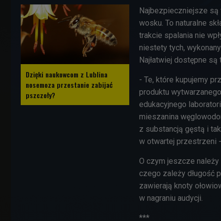
Najbezpieczniejsze są 
wosku. To naturalne sk
trakcie spalania nie wp
niestety tych, wykonany
Najłatwiej dostępne są t
Dzięki naukowcom z Lublina
- Te, które kupujemy pr
nosemoza przestanie zabijać
produktu wytwarzanego
pszczoły?
edukacyjnego laborato
mieszanina węglowodor
z substancją gęstą i ta
w otwartej przestrzeni -
O czym jeszcze należy
czego zależy długość p
zawierają knoty ołowi
w nagraniu audycji.
***