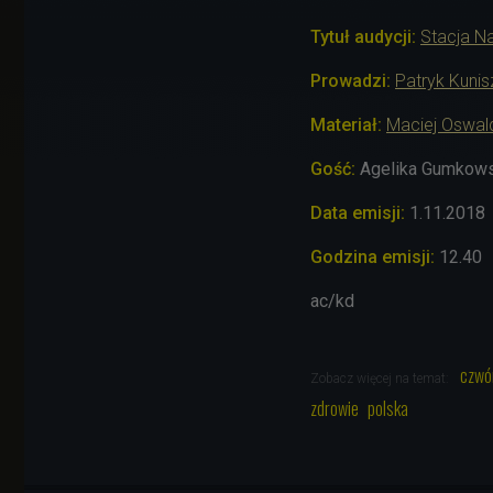
Tytuł audycji:
Stacja N
Prowadzi:
Patryk Kuni
Materiał:
Maciej Oswal
Gość:
Agelika Gumkows
Data emisji:
1.11
.2018
Godzina emisji:
12.40
ac/kd
czwó
Zobacz więcej na temat:
zdrowie
polska