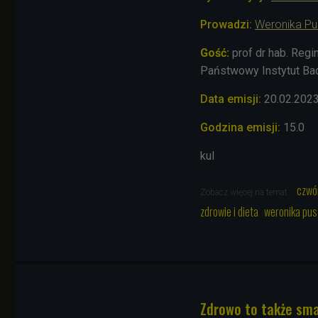
Prowadzi:
Weronika Pu
Gość:
prof dr hab. Reg
Państwowy Instytut Ba
Data emisji:
20.02.202
Godzina emisji:
15.0
kul
czwó
Zobacz więcej na temat:
zdrowie i dieta
weronika pus
Zdrowo to także smac