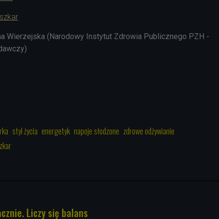
szkar
ina Wierzejska (Narodowy Instytut Zdrowia Publicznego PZH -
dawczy)
3
rka
styl życia
energetyk
napoje słodzone
zdrowe odżywianie
zkar
znie. Liczy się balans