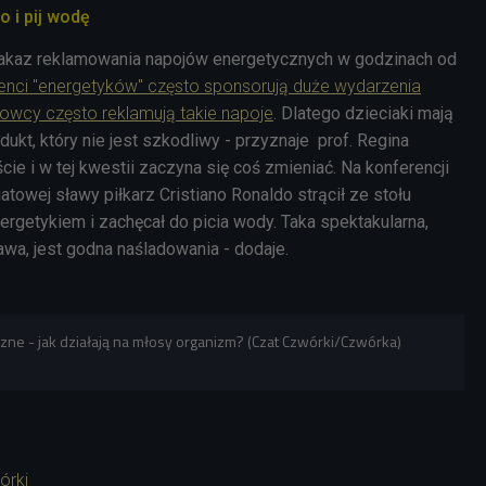
 i pij wodę
zakaz reklamowania napojów energetycznych w godzinach od
nci "energetyków" często sponsorują duże wydarzenia
towcy często reklamują takie napoje
. Dlatego dzieciaki mają
dukt, który nie jest szkodliwy - przyznaje prof. Regina
cie i w tej kwestii zaczyna się coś zmieniać. Na konferencji
towej sławy piłkarz Cristiano Ronaldo strącił ze stołu
rgetykiem i zachęcał do picia wody. Taka spektakularna,
wa, jest godna naśladowania - dodaje.
ne - jak działają na młosy organizm? (Czat Czwórki/Czwórka)
órki