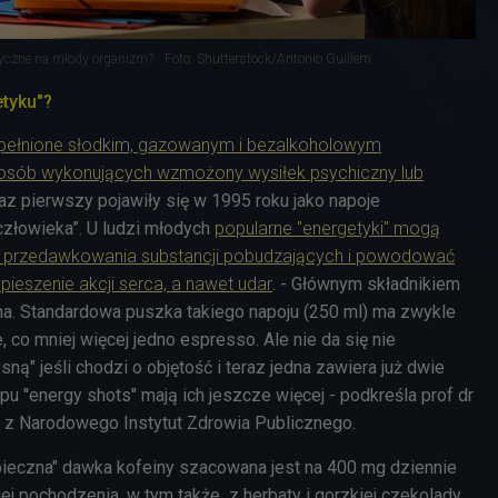
tyczne na młody organizm?
Foto: Shutterstock/Antonio Guillem
etyku"?
pełnione słodkim, gazowanym i bezalkoholowym
 osób wykonujących wzmożony wysiłek psychiczny lub
az pierwszy pojawiły się w 1995 roku jako napoje
człowieka”. U ludzi młodych
popularne "energetyki" mogą
 przedawkowania substancji pobudzających i powodować
pieszenie akcji serca, a nawet udar
. - Głównym składnikiem
ina. Standardowa puszka takiego napoju (250 ml) ma zwykle
e, co mniej więcej jedno espresso. Ale nie da się nie
ną" jeśli chodzi o objętość i teraz jedna zawiera już dwie
typu ''energy shots'' mają ich jeszcze więcej - podkreśla prof dr
z Narodowego Instytut Zdrowia Publicznego.
ieczna" dawka kofeiny szacowana jest na 400 mg dziennie
jej pochodzenia, w tym także z herbaty i gorzkiej czekolady.