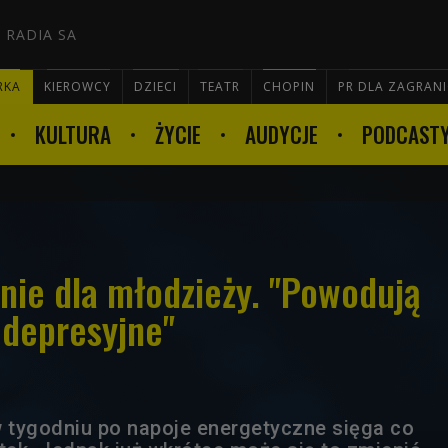
 RADIA SA
RKA
KIEROWCY
DZIECI
TEATR
CHOPIN
PR DLA ZAGRAN
KULTURA
ŻYCIE
AUDYCJE
PODCAST

nie dla młodzieży. "Powodują
y depresyjne"
w tygodniu po napoje energetyczne sięga co