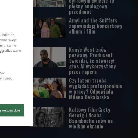
cyfrowym świecie to
piękny analogowy
przedmiot"
Amyl and the Sniffers
zapowiadają koncertowy
album i film
 unikalne
tować swoje
wie prawnie
Kanye West znów
sygnalizowane
pozwany. Producent
twierdzi, że stworzył
głos AI wykorzystany
przez rapera
lów
i treści,
Czy latem trzeba
wyglądać profesjonalnie
w pracy? Odpowiada
Milena Bekalarska
Kultowy film Grety
ę wszystkie
Gerwig i Noaha
Baumbacha znów na
wielkim ekranie