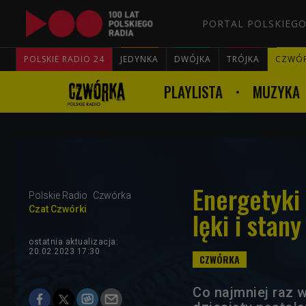
PORTAL POLSKIEGO
POLSKIE RADIO 24
JEDYNKA
DWÓJKA
TRÓJKA
CZWÓ
PLAYLISTA
MUZYKA
Energetyki 
Polskie Radio
Czwórka
Czat Czwórki
lęki i stan
ostatnia aktualizacja:
20.02.2023 17:30
Co najmniej raz 