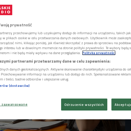
tek. Jednak już wkrótce może się to zmienić,
ił projekt ustawy zakazującej sprzedaży
cznych nieletnim.
Twoją prywatność
artnerzy przechowujemy lub uzyskujemy dostęp do informacji na urządzeniu, takich jak
ory w plikach cookie w celu przetwarzania danych osobowych. Użytkownik może zaakcep
arządzać nimi, klikając poniżej, jak również skorzystać z prawa do sprzeciwu na podsta
go interesu lub w dowolnym momencie na stronie polityki prywatności. Te wybory będą 
nerom i nie będą miały wpływu na dane przeglądania.
Polityka prywatności
szymi partnerami przetwarzamy dane w celu zapewnienia:
dnych danych geolokalizacyjnych. Aktywne skanowanie charakterystyki urządzenia do ce
i. Przechowywanie informacji na urządzeniu lub dostęp do nich. Spersonalizowane reklamy 
m i treści, badnie odbiorców i ulepszanie usług.
nerów (dostawców)
a zaawansowane
Odrzucenie wszystkich
Akceptuj