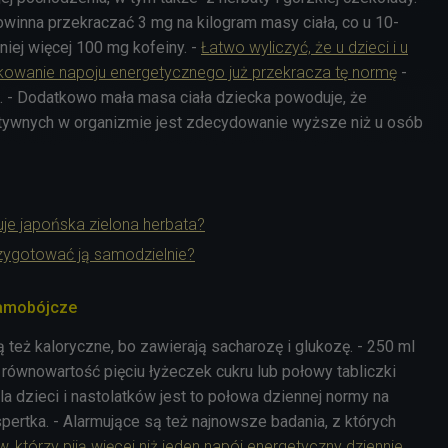
owinna przekraczać 3 mg na kilogram masy ciała, co u 10-
niej więcej 100 mg kofeiny. -
Łatwo wyliczyć, że u dzieci i u
kowanie napoju energetycznego już przekracza tę normę
-
 - Dodatkowo mała masa ciała dziecka powoduje, że
ktywnych w organizmie jest zdecydowanie wyższe niż u osób
je japońska zielona herbata?
ygotować ją samodzielnie?
samobójcze
też kaloryczne, bo zawierają sacharozę i glukozę. - 250 ml
równowartość pięciu łyżeczek cukru lub połowy tabliczki
la dzieci i nastolatków jest to połowa dziennej normy na
pertka. - Alarmujące są też najnowsze badania, z których
, którzy piją więcej niż jeden napój energetyczny dziennie,