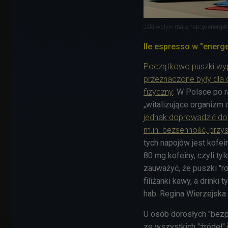
Jaki wpływ mają napoje energe
Ile espresso w "energ
Początkowo puszki wy
przeznaczone były dla
fizyczny
. W Polsce po r
„witalizujące organizm 
jednak doprowadzić do
m.in. bezsenność, przys
tych napojów jest kofe
80 mg kofeiny, czyli tyl
zauważyć, że puszki "ros
filiżanki kawy, a drinki 
hab. Regina Wierzejska
U osób dorosłych "bezp
ze wszystkich "źródeł" 