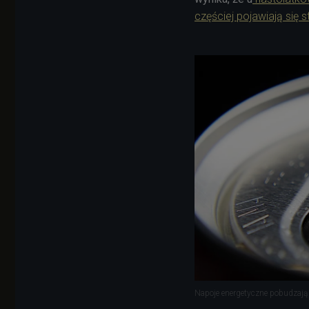
częściej pojawiają się
Napoje energetyczne pobudzają 