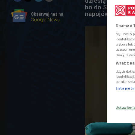
dziesiąty nastola
bo do Sejmu traf
napojów energety
Obserwuj nas na
Google News
Dbamy o 
My i nasi
5
p
identyfikat
wybory lub z
uzasadnione
naszym part
Wraz z na
Użycie dokła
identyfikacj
pomiar rekla
Lista part
Ustawieni