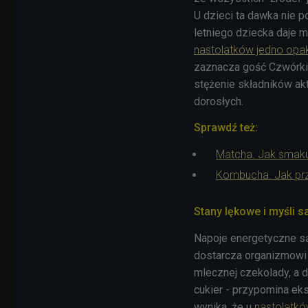
U dzieci ta dawka nie p
letniego dziecka daje m
nastolatków jedno opa
zaznacza gość Czwórki.
stężenie składników a
dorosłych.
Sprawdź też:
Matcha. Jak smaku
Kombucha. Jak prz
Stany lękowe i myśli 
Napoje energetyczne są 
dostarcza organizmowi 
mlecznej czekolady, a d
cukier - przypomina eks
wynika, że u
nastolatków