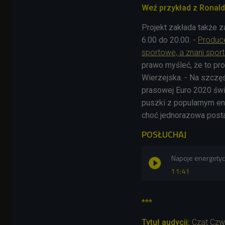
Weź przykład z Ronaldo
Projekt zakłada także 
6.00 do 20.00. -
Produce
sportowe, a znani spor
prawo myśleć, że to pro
Wierzejska. - Na szczęś
prasowej Euro 2020 świa
puszki z popularnym ene
choć jednorazowa posta
POSŁUCHAJ
Napoje energetycz
11:41
***
Tytuł audycji:
Czat Czw