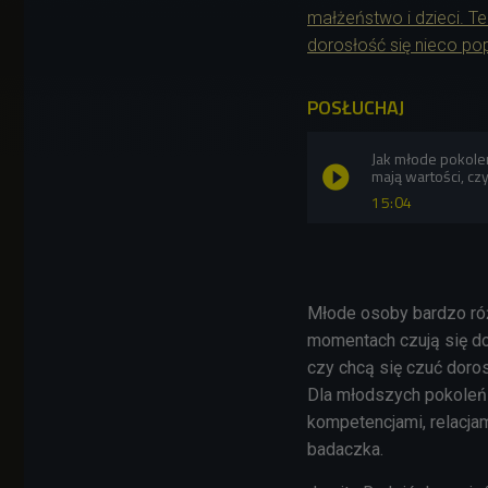
małżeństwo i dzieci. T
dorosłość się nieco po
POSŁUCHAJ
Jak młode pokole
mają wartości, cz
15:04
Młode osoby bardzo róż
momentach czują się d
czy chcą się czuć doros
Dla młodszych pokoleń
kompetencjami, relacja
badaczka.