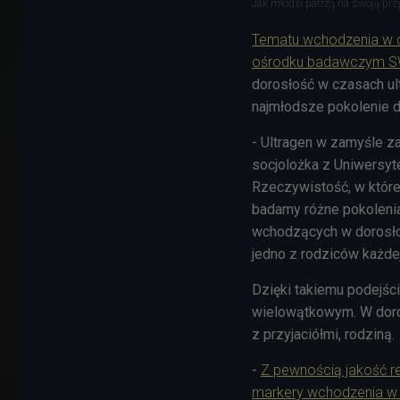
Jak młodzi patrzą na swoją prz
Tematu wchodzenia w d
ośrodku badawczym SW
dorosłość w czasach ul
najmłodsze pokolenie d
- Ultragen w zamyśle z
socjolożka z Uniwersyt
Rzeczywistość, w które
badamy różne pokolenia
wchodzących w dorosło
jedno z rodziców każde
Dzięki takiemu podejś
wielowątkowym. W dorosł
z przyjaciółmi, rodziną.
-
Z pewnością jakość re
markery wchodzenia w d