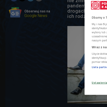
nie zmieniają się
pandemia, wojna 
drogach do stawa
Obserwuj nas na
Google News
ich rodzinach.
Dbamy o 
My i nasi
5
p
identyfikat
wybory lub z
uzasadnione
naszym part
Wraz z na
Użycie dokła
identyfikacj
pomiar rekla
Lista part
Ustawieni