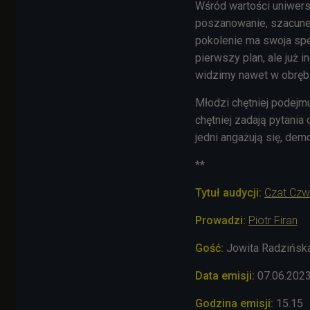
Wśród wartości uniwers
poszanowanie, szacunek,
pokolenie ma swoja spe
pierwszy plan, ale już i
widzimy nawet w obrębi
Młodzi chętniej podejmu
chętniej zadają pytania 
jedni angażują się, dem
**
Tytuł audycji:
Czat Czw
Prowadzi:
Piotr Firan
Gość:
Jowita Radzińska (
Data emisji:
07.06.202
Godzina emisji:
15.15