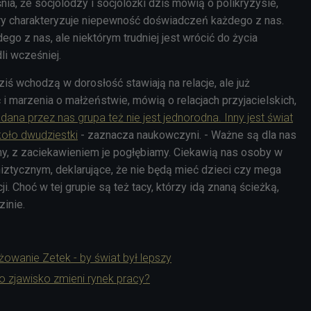
ia, że socjolodzy i socjolożki dziś mówią o polikryzysie,
ry charakteryzuje niepewność doświadczeń każdego z nas.
go z nas, ale niektórym trudniej jest wrócić do życia
li wcześniej.
ziś wchodzą w dorosłość stawiają na relacje, ale już
 i marzenia o małżeństwie, mówią o relacjach przyjacielskich,
dana przez nas grupa też nie jest jednorodna. Inny jest świat
 koło dwudziestki
- zaznacza naukowczyni. - Ważne są dla nas
emy, z zaciekawieniem je pogłębiamy. Ciekawią nas osoby w
iztycznym, deklarujące, że nie będą mieć dzieci czy mega
 Choć w tej grupie są też tacy, którzy idą znaną ścieżką,
zinie.
owanie Zetek - by świat był lepszy
k to zjawisko zmieni rynek pracy?