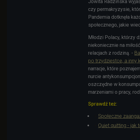
Jowita Radzińska wyjaśn
czy permakryzysie, któ
Pandemia dotknęła każde
społecznego, jakie wied
Młodzi Polacy, którzy d
niekoniecznie na miłość
relacjach z rodziną. -
Ba
po trzydziestce, a inny
narracje, które poznaj
nurcie antykonsumpcjon
oszczędne w konsumpcji.
marzeniami o pracy, rod
Sprawdź też:
Społeczne zaangaż
Quiet quitting - ja