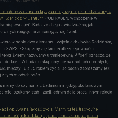
yszłość?
Foto: Shutterstock
orosłość w czasach kryzysu dotyczy projekt realizowany w
PS: Młodzi w Centrum
- "ULTRAGEN. Wchodzenie w
tra-niepewności". Badacze chcą dowiedzieć się jak
orosłych reaguje na zmieniający się świat.
awiera w sobie dwa elementy - wyjaśnia dr Jowita Radzińska,
etu SWPS. - Skupiamy się tam na ultra-niepewności.
j teraz żyjemy nazywamy ultraniepewną. A "gen" oznacza, że
 - dodaje. - W badaniu skupiamy się na osobach dorosłych,
ść, między 18 a 35 rokiem życia. Do badań zapraszamy też
j z tych młodych osób.
ciu mamy do czynienia z badaniem międzypokoleniowym i
ości szukamy stabilizacji, jednym da ją praca, innym relacja
lacji wpływa na jakość życia. Mamy tu też tradycyjne
orosłość, jak: edukacja, praca, mieszkanie, a potem