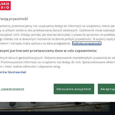
 od lat. Jednak przeróżne doświadczenia, jak
na Ukrainie, wpływają na sposoby myślenia o
nia się dorosłym wśród młodych ludzi i w
Twoją prywatność
artnerzy przechowujemy lub uzyskujemy dostęp do informacji na urządzeniu, takich jak
ory w plikach cookie w celu przetwarzania danych osobowych. Użytkownik może zaakcep
arządzać nimi, klikając poniżej, jak również skorzystać z prawa do sprzeciwu na podsta
go interesu lub w dowolnym momencie na stronie polityki prywatności. Te wybory będą 
nerom i nie będą miały wpływu na dane przeglądania.
Polityka prywatności
szymi partnerami przetwarzamy dane w celu zapewnienia:
dnych danych geolokalizacyjnych. Aktywne skanowanie charakterystyki urządzenia do ce
i. Przechowywanie informacji na urządzeniu lub dostęp do nich. Spersonalizowane reklamy 
m i treści, badnie odbiorców i ulepszanie usług.
nerów (dostawców)
a zaawansowane
Odrzucenie wszystkich
Akceptuj