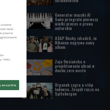
influencerem
Generator muzyki AI
Suno przegrało pierwszy
wielki proces o prawa
 unikalne
autorskie
tować swoje
wie prawnie
sygnalizowane
A$AP Rocky zdradził, że
Rihanna nagrywa nowy
album
lów
i treści,
Zoja Owsiańska o
projektowaniu ubrań w
duchu zero waste
Organek zagra u stóp
ę wszystkie
lodowca. Zespół rusza na
Spitsbergen