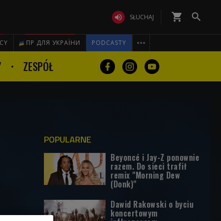
shopping_cart


SŁUCHAJ

ICY
ПР ДЛЯ УКРАЇНИ
PODCASTY
Y
ZESPÓŁ
POPULARNE
Beyoncé i Jay-Z ponownie
razem. Do sieci trafił
remix "Morning Dew
(Donk)"
Dawid Rakowski o byciu
koncertowym