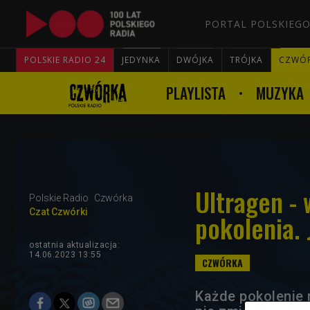
PORTAL POLSKIEGO
POLSKIE RADIO 24
JEDYNKA
DWÓJKA
TRÓJKA
CZWÓ
PLAYLISTA
MUZYKA
Ultragen -
Polskie Radio
Czwórka
Czat Czwórki
pokolenia. 
ostatnia aktualizacja:
14.06.2023 13:55
Każde pokolenie 