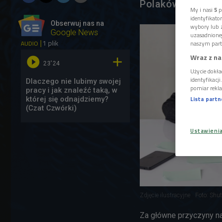
Polaków nie jest
My i nasi
5
p
identyfikat
Obserwuj nas na
wybory lub z
Google News
uzasadnione
1 plik
AUDIO
naszym part
Wraz z na


23'24
Użycie dokła
identyfikacj
Dlaczego nie lubimy swojej
pomiar rekla
pracy i jak znaleźć taką, w
której się odnajdziemy?
Lista part
(Czat Czwórki)
Ustawieni
Zdjęcie ilustracyjne
Foto: Shut
Za główne przyczyny na