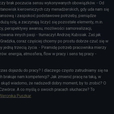
, czy brak poczucia sensu wykonywanych obowiązków. - Od
stanowisk kierowniczych czy menadżerskich, gdy uda nam się
ansową i zaspokoić podstawowe potrzeby, pieniądze
dużą rolę, a zaczynają liczyć się pozostałe elementy, m.in.
cy, perspektywy awansu, możliwości samorealizacji,
owania innych pasji - tłumaczył Andrzej Kubisiak. Zaś jak
 Gradzka, coraz częściej chcemy po prostu dobrze czuć się w
y jedną trzecią życia. - Piramidę potrzeb pracownika mierzy
rów: energia, atmosfera, flow w pracy i sens tej pracy -
czas dojazdu do pracy? I dlaczego często zatrudniamy się na
ch brakuje nam kompetencji? Jak zmienić pracę na taką, w
 i skąd wiadomo, że nadszedł dobry moment, by to zrobić? O
Czwórce. A co myślą o swoich pracach słuchacze? To
Weronika Puszkar
.