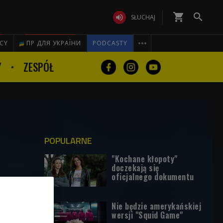
shopping_cart


SŁUCHAJ

ICY
ПР ДЛЯ УКРАЇНИ
PODCASTY
Y
ZESPÓŁ
POPULARNE
"Kochane kłopoty"
doczekają się
oficjalnego dokumentu
Nie będzie amerykańskiej
wersji "Squid Game"