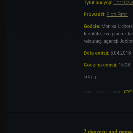
Tytuł audycji:
Czat Czw
Prowadzi:
Piotr Firan
Goście:
Monika Lichota
Institute, związana z k
rekrutacji agencji Jobh
Data emisji:
5
.04.2018
Godzina emisji:
15.08
kd/pg
czwó
Zobacz więcej na temat:
Z deszczu pod rynnę,