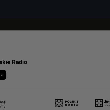
lskie Radio
re
ocji
amy