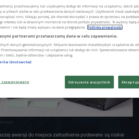
 szczęśliwych w swojej pracy.
artnerzy przechowujemy lub uzyskujemy dostęp do informacji na urządzeniu, takich jak
ory w plikach cookie w celu przetwarzania danych osobowych. Użytkownik może zaakcep
arządzać nimi, klikając poniżej, jak również skorzystać z prawa do sprzeciwu na podsta
go interesu lub w dowolnym momencie na stronie polityki prywatności. Te wybory będą 
nerom i nie będą miały wpływu na dane przeglądania.
Polityka prywatności
szymi partnerami przetwarzamy dane w celu zapewnienia:
dnych danych geolokalizacyjnych. Aktywne skanowanie charakterystyki urządzenia do ce
i. Przechowywanie informacji na urządzeniu lub dostęp do nich. Spersonalizowane reklamy 
m i treści, badnie odbiorców i ulepszanie usług.
nerów (dostawców)
a zaawansowane
Odrzucenie wszystkich
Akceptuj
terstock
szej awersji do miejsca zatrudnienia podawane są niskie