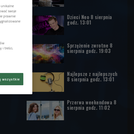
 unikalne
tować swoje
wie prawnie
Dzieci Neo 8 sierpnia
sygnalizowane
godz. 13:01
lów
Sprzężenie zwrotne 8
i treści,
sierpnia godz. 19:03
Najlepsze z najlepszych
8 sierpnia godz. 13:01
ę wszystkie
Przerwa weekendowa 8
sierpnia godz. 11:02