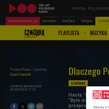
PORTAL POLSKIEGO
POLSKIE RADIO 24
JEDYNKA
DWÓJKA
TRÓJKA
CZWÓ
PLAYLISTA
MUZYKA
Dlaczego Po
Polskie Radio
Czwórka
Czat Czwórki
ostatnia aktualizacja:
05.04.2018 17:10
Hasła "Nie lubię 
"Byle do weeken
przeprowadzonych
Dbamy o 