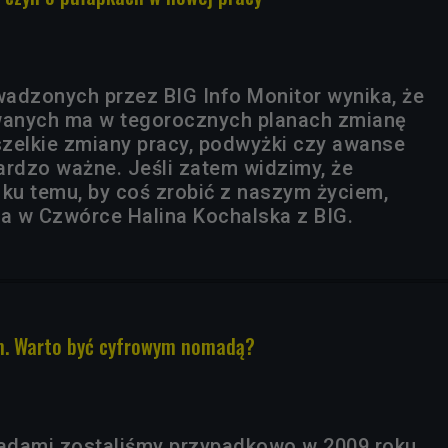
adzonych przez BIG Info Monitor wynika, że
owanych ma w tegorocznych planach zmianę
zelkie zmiany pracy, podwyżki czy awanse
ardzo ważne. Jeśli zatem widzimy, że
 ku temu, by coś zrobić z naszym życiem,
ła w Czwórce Halina Kochalska z BIG.
m. Warto być cyfrowym nomadą?
adami zostaliśmy przypadkowo w 2009 roku.