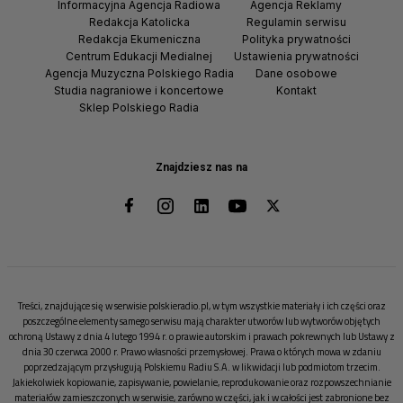
Informacyjna Agencja Radiowa
Agencja Reklamy
Redakcja Katolicka
Regulamin serwisu
Redakcja Ekumeniczna
Polityka prywatności
Centrum Edukacji Medialnej
Ustawienia prywatności
Agencja Muzyczna Polskiego Radia
Dane osobowe
Studia nagraniowe i koncertowe
Kontakt
Sklep Polskiego Radia
Znajdziesz nas na
Treści, znajdujące się w serwisie polskieradio.pl, w tym wszystkie materiały i ich części oraz
poszczególne elementy samego serwisu mają charakter utworów lub wytworów objętych
ochroną Ustawy z dnia 4 lutego 1994 r. o prawie autorskim i prawach pokrewnych lub Ustawy z
dnia 30 czerwca 2000 r. Prawo własności przemysłowej. Prawa o których mowa w zdaniu
poprzedzającym przysługują Polskiemu Radiu S.A. w likwidacji lub podmiotom trzecim.
Jakiekolwiek kopiowanie, zapisywanie, powielanie, reprodukowanie oraz rozpowszechnianie
materiałów zamieszczonych w serwisie, zarówno w części, jak i w całości jest zabronione bez