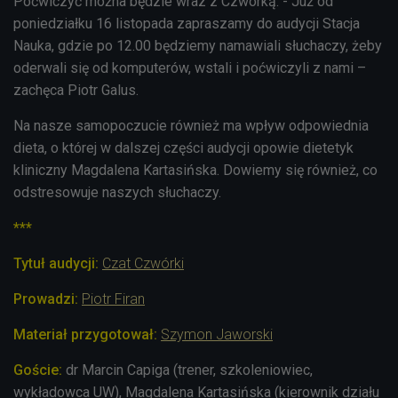
Poćwiczyć można będzie wraz z Czwórką. - Już od
poniedziałku 16 listopada zapraszamy do audycji Stacja
Nauka, gdzie po 12.00 będziemy namawiali słuchaczy, żeby
oderwali się od komputerów, wstali i poćwiczyli z nami –
zachęca Piotr Galus.
Na nasze samopoczucie również ma wpływ odpowiednia
dieta, o której w dalszej części audycji opowie dietetyk
kliniczny Magdalena Kartasińska. Dowiemy się również, co
odstresowuje naszych słuchaczy.
***
Tytuł audycji:
Czat Czwórki
Prowadzi:
Piotr Firan
Materiał przygotował:
Szymon Jaworski
Goście:
dr Marcin
Capiga
(trener, szkoleniowiec,
wykładowca UW), Magdalena Kartasińska (kierownik działu