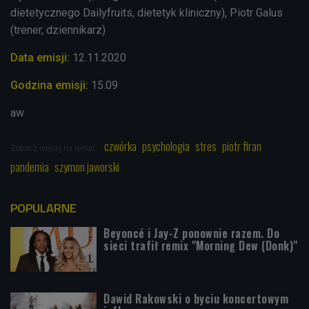
dietetycznego Dailyfruits, dietetyk kliniczny), Piotr Galus
(trener, dziennikarz)
Data emisji:
12.11.2020
Godzina emisji:
15.09
aw
czwórka
psychologia
stres
piotr firan
Zobacz więcej na temat:
pandemia
szymon jaworski
POPULARNE
Beyoncé i Jay-Z ponownie razem. Do
sieci trafił remix "Morning Dew (Donk)"
Dawid Rakowski o byciu koncertowym