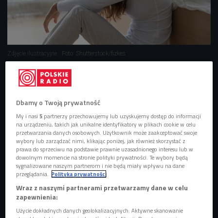
Zdjęcie ilustracyjne
Foto: Shutterstock/fizkes
Dbamy o Twoją prywatność
My i nasi
5
partnerzy przechowujemy lub uzyskujemy dostęp do informacji
na urządzeniu, takich jak unikalne identyfikatory w plikach cookie w celu
przetwarzania danych osobowych. Użytkownik może zaakceptować swoje
wybory lub zarządzać nimi, klikając poniżej, jak również skorzystać z
prawa do sprzeciwu na podstawie prawnie uzasadnionego interesu lub w
dowolnym momencie na stronie polityki prywatności. Te wybory będą
sygnalizowane naszym partnerom i nie będą miały wpływu na dane
przeglądania.
Polityka prywatności
Wraz z naszymi partnerami przetwarzamy dane w celu
Relacje, relaks, rozwój i religia - jak osiągnąć w życiu szczęście?
zapewnienia:
Użycie dokładnych danych geolokalizacyjnych. Aktywne skanowanie