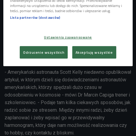
charakterystyki urządzenia do celów identyfikacji. Przechowywanie
informacji na urządzeniu lub dostęp do nich. Spersonalizowane reklamy i
Naukowcy przypominają, że pod wpływem stresu organizm
treści, pomiar reklam i treści, badnie odbiorców i ulepszanie usług.
wchodzi w stan mobilizacji i uruchamia szereg reakcji
Lista partnerów (dostawców)
chemicznych, dodatkowo wydzielane zostają takie hormony
jak adrenalina i noradrenalina oraz kortyzol, zwiększa się
również stężenie glukozy we krwi. Długotrwały stres
Ustawienia zaawansowane
wpływa negatywnie na nasze zdrowie i może być
przyczyną m.in. chorób serca czy problemów z psychiką.
Odrzucenie wszystkich
Akceptuję wszystkie
Dlatego warto zadbać o nasze samopoczucie.
- Amerykański astronauta Scott Kelly niedawno opublikował
artykuł, w którym dzieli się doświadczeniami astronautów
amerykańskich, którzy spędzali dużo czasu w
odosobnieniu w kosmosie - mówi Dr Marcin
Capiga
trener i
szkoleniowiec. - Podaje tam kilka ciekawych sposobów, jak
radzić sobie ze stresem. Między innymi radzi, żeby dzień
zaplanować i żeby wpisać go w przewidywalny
harmonogram, który daje nam możliwość realizowania czy
to hobby, czy kontaktu z bliskimi.