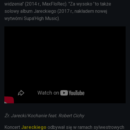
widzenia" (
2014 r., MaxFloRec)
.
"
Za wysoko
"
to także
solowy album Jareckiego (2017 r., nakładem nowej
wytwórni Supa’High Music).
Źr. Jarecki/Kochanie feat. Robert Cichy
Koncert
Jareckiego
odbywał się w ramach sylwestrowych