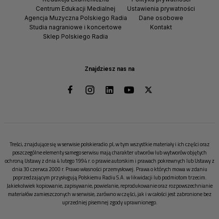
Centrum Edukacji Medialnej
Ustawienia prywatności
Agencja Muzyczna Polskiego Radia
Dane osobowe
Studia nagraniowe i koncertowe
Kontakt
Sklep Polskiego Radia
Znajdziesz nas na
Treści, znajdujące się w serwisie polskieradio.pl, w tym wszystkie materiały i ich części oraz
poszczególne elementy samego serwisu mają charakter utworów lub wytworów objętych
ochroną Ustawy z dnia 4 lutego 1994 r. o prawie autorskim i prawach pokrewnych lub Ustawy z
dnia 30 czerwca 2000 r. Prawo własności przemysłowej. Prawa o których mowa w zdaniu
poprzedzającym przysługują Polskiemu Radiu S.A. w likwidacji lub podmiotom trzecim.
Jakiekolwiek kopiowanie, zapisywanie, powielanie, reprodukowanie oraz rozpowszechnianie
materiałów zamieszczonych w serwisie, zarówno w części, jak i w całości jest zabronione bez
uprzedniej pisemnej zgody uprawnionego.