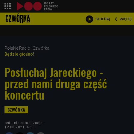
shopping_cart



WIĘCEJ
SŁUCHAJ

Polskie Radio
Czwórka
Będzie głośno!
Posłuchaj Jareckiego -
przed nami druga część
koncertu
ostatnia aktualizacja:
12.08.2021 07:10