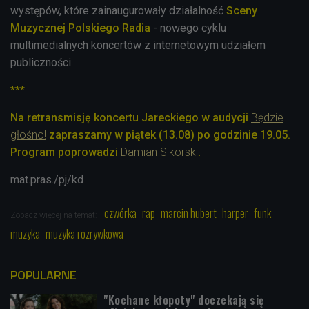
występów, które zainaugurowały działalność
Sceny
Muzycznej Polskiego Radia
- nowego cyklu
multimedialnych koncertów z internetowym udziałem
publiczności.
***
Na retransmisję koncertu Jareckiego w audycji
Będzie
głośno!
zapraszamy w piątek (13.08) po godzinie 19.05.
Program poprowadzi
Damian Sikorski
.
mat.pras./pj/kd
czwórka
rap
marcin hubert
harper
funk
Zobacz więcej na temat:
muzyka
muzyka rozrywkowa
POPULARNE
"Kochane kłopoty" doczekają się