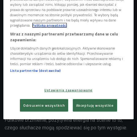
wybory lub zarządzać nimi, klikając poniżej, jak również skorzystać z
Jarecki. Scena Muzyczna Polskiego Radia
Foto: Cezary Piwowarski/Polskie
prawa do sprzeciwu na podstawie prawnie uzasadnionego interesu lub w
Radio
dowolnym momencie na stronie polityki prywatności. Te wybory będą
sygnalizowane naszym partnerom i nie będą miały wpływu na dane
przeglądania.
Polityka prywatności
Wraz z naszymi partnerami przetwarzamy dane w celu
zapewnienia:
Użycie dokładnych danych geolokalizacyjnych. Aktywne skanowanie
charakterystyki urządzenia do celów identyfikacji. Przechowywanie
informacji na urządzeniu lub dostęp do nich. Spersonalizowane reklamy i
treści, pomiar reklam i treści, badnie odbiorców i ulepszanie usług.
Lista partnerów (dostawców)
Ustawienia zaawansowane
GrubSon, BRK i Jarecki ponownie zagrali w Czwórce
Odrzucenie wszystkich
Akceptuję wszystkie
Funkowe brzmienie, pozytywna energia na scenie to to,
czego słuchacze mogą spodziewać się po tym występie.