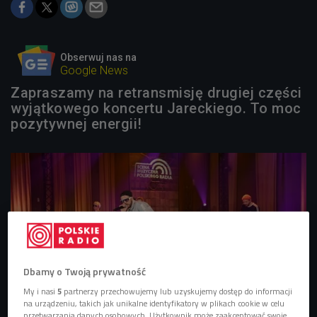
Obserwuj nas na
Google News
Zapraszamy na retransmisję drugiej części
wyjątkowego koncertu Jareckiego. To moc
pozytywnej energii!
Dbamy o Twoją prywatność
My i nasi
5
partnerzy przechowujemy lub uzyskujemy dostęp do informacji
na urządzeniu, takich jak unikalne identyfikatory w plikach cookie w celu
przetwarzania danych osobowych. Użytkownik może zaakceptować swoje