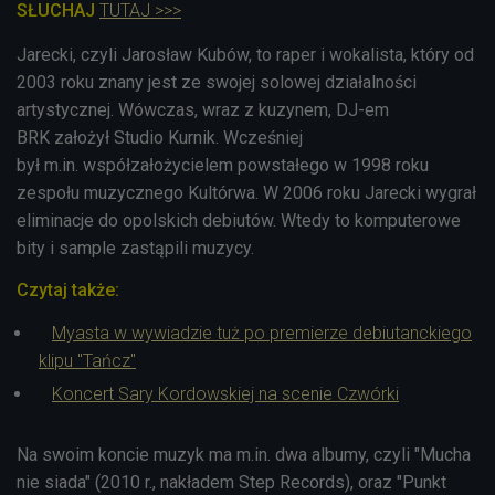
SŁUCHAJ
TUTAJ >>>
Jarecki, czyli Jarosław Kubów, to raper i wokalista, który od
2003 roku znany jest ze swojej solowej działalności
artystycznej. Wówczas,
wraz z kuzynem, DJ-em
BRK
założył Studio Kurnik.
Wcześniej
był m.in.
współzałożycielem powstałego w 1998 roku
zespołu muzycznego Kultórwa.
W 2006 roku Jarecki wygrał
eliminacje do opolskich debiutów. Wtedy to komputerowe
bity i sample zastąpili muzycy.
Czytaj także:
Myasta w wywiadzie tuż po premierze debiutanckiego
klipu "Tańcz"
Koncert Sary Kordowskiej na scenie Czwórki
Na swoim koncie muzyk ma m.in. dwa albumy, czyli "Mucha
nie siada" (
2010 r., nakładem Step Records),
oraz
"
Punkt