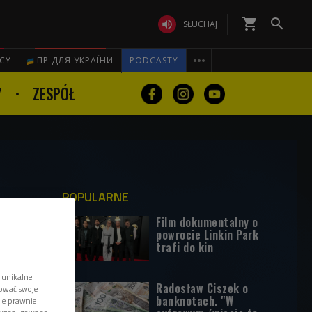
shopping_cart


SŁUCHAJ

ICY
ПР ДЛЯ УКРАЇНИ
PODCASTY
Y
ZESPÓŁ
POPULARNE
Film dokumentalny o
powrocie Linkin Park
trafi do kin
 unikalne
Radosław Ciszek o
tować swoje
banknotach. "W
wie prawnie