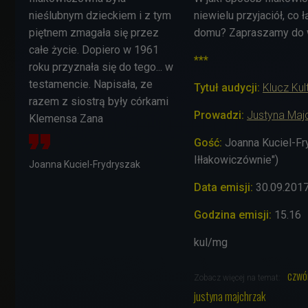
nieślubnym dzieckiem i z tym
niewielu przyjaciół, co
piętnem zmagała się przez
domu? Zapraszamy do wy
całe życie. Dopiero w 1961
***
roku przyznała się do tego... w
testamencie. Napisała, ze
Tytuł audycji:
Klucz Ku
razem z siostrą były córkami
Prowadzi:
Justyna Maj
Klemensa Zana
Gość:
Joanna Kuciel-Fr
Iłłakowiczównie")
Joanna Kuciel-Frydryszak
Data emisji:
30.09.201
Godzina emisji:
15.16
kul/mg
czwó
Zobacz więcej na temat:
justyna majchrzak