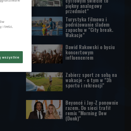
cyfrowym świecie to
sygnalizowane
piękny analogowy
przedmiot"
Turystyka filmowa i
lów
podróżowanie śladem
i treści,
zapachu w "City break.
Wakacje"
Dawid Rakowski o byciu
koncertowym
influencerem
ę wszystkie
Zabierz sport ze sobą na
wakacje - o tym w "3h
sportu i rekreacji"
Beyoncé i Jay-Z ponownie
razem. Do sieci trafił
remix "Morning Dew
(Donk)"