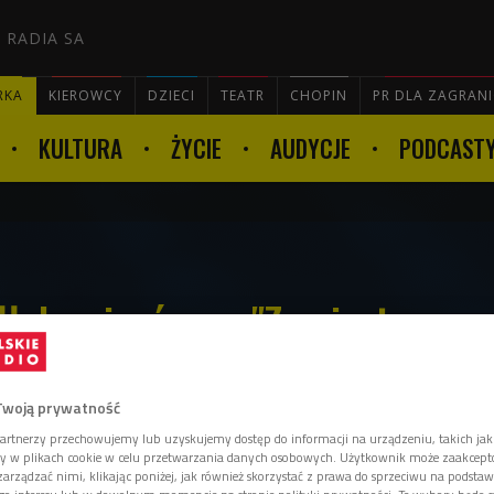
 RADIA SA
RKA
KIEROWCY
DZIECI
TEATR
CHOPIN
PR DLA ZAGRAN
KULTURA
ŻYCIE
AUDYCJE
PODCAST

Iłłakowiczówna. "Zamiast
ała wiersze"
Twoją prywatność
artnerzy przechowujemy lub uzyskujemy dostęp do informacji na urządzeniu, takich jak
ory w plikach cookie w celu przetwarzania danych osobowych. Użytkownik może zaakcep
zyć dwa światy: urzędniczą skrypulatność z
arządzać nimi, klikając poniżej, jak również skorzystać z prawa do sprzeciwu na podsta