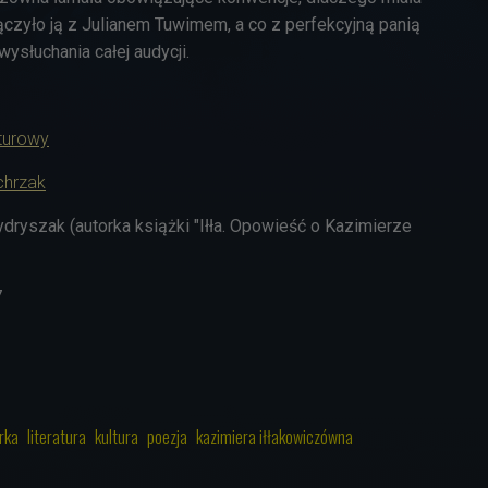
 łączyło ją z Julianem Tuwimem, a co z perfekcyjną panią
słuchania całej audycji.
lturowy
chrzak
ydryszak (autorka książki "Iłła. Opowieść o Kazimierze
7
rka
literatura
kultura
poezja
kazimiera iłłakowiczówna