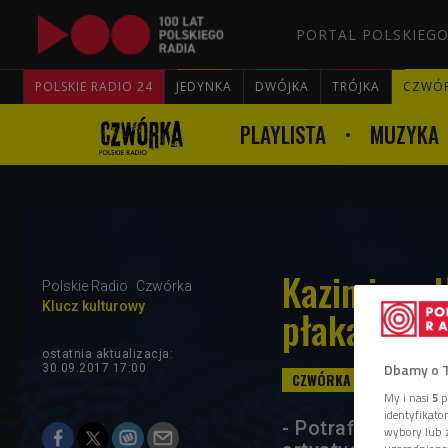
PORTAL POLSKIEGO
POLSKIE RADIO 24
JEDYNKA
DWÓJKA
TRÓJKA
CZWÓ
PLAYLISTA
MUZYKA
Kazimiera 
Polskie Radio
Czwórka
Klucz kulturowy
płakać, pis
ostatnia aktualizacja:
Dbamy o 
30.09.2017 17:00
My i nasi
5
p
identyfikat
- Potrafiła połąc
wybory lub z