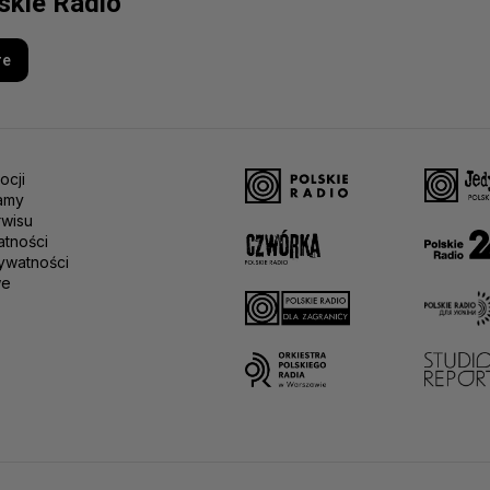
lskie Radio
re
ocji
amy
rwisu
atności
ywatności
we