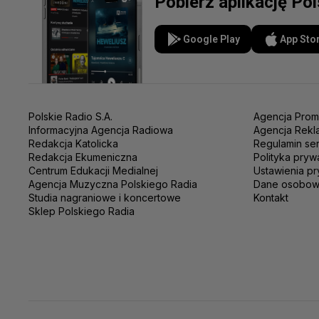
Pobierz aplikację Po
Google Play
App Sto
Polskie Radio S.A.
Agencja Prom
Informacyjna Agencja Radiowa
Agencja Rekl
Redakcja Katolicka
Regulamin se
Redakcja Ekumeniczna
Polityka pryw
Centrum Edukacji Medialnej
Ustawienia pr
Agencja Muzyczna Polskiego Radia
Dane osobo
Studia nagraniowe i koncertowe
Kontakt
Sklep Polskiego Radia