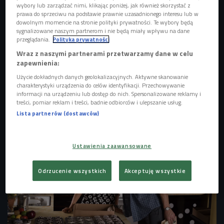
wybory lub zarządzać nimi, klikając poniżej, jak również skorzystać z
prawa do sprzeciwu na podstawie prawnie uzasadnionego interesu lub w
dowolnym momencie na stronie polityki prywatności. Te wybory będą
sygnalizowane naszym partnerom i nie będą miały wpływu na dane
przeglądania.
Polityka prywatności
Wraz z naszymi partnerami przetwarzamy dane w celu
zapewnienia:
Użycie dokładnych danych geolokalizacyjnych. Aktywne skanowanie
charakterystyki urządzenia do celów identyfikacji. Przechowywanie
informacji na urządzeniu lub dostęp do nich. Spersonalizowane reklamy i
Kadr z filmu "Hobbit: Pustkowie Smauga"
Foto: PAP/Photoshot/Courtesy of
treści, pomiar reklam i treści, badnie odbiorców i ulepszanie usług.
Warner Bros. Picture
Lista partnerów (dostawców)
Ustawienia zaawansowane
Odrzucenie wszystkich
Akceptuję wszystkie