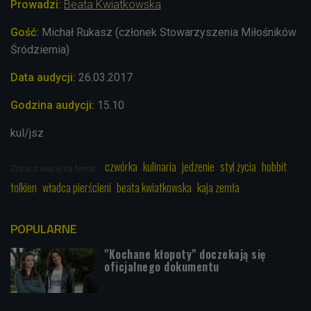
Prowadzi:
Beata Kwiatkowska
Gość:
Michał Rukasz (członek Stowarzyszenia Miłośników
Śródziemia)
Data audycji:
26.03.2017
Godzina audycji:
15.10
kul/jsz
czwórka
kulinaria
jedzenie
styl życia
hobbit
Zobacz więcej na temat:
tolkien
władca pierścieni
beata kwiatkowska
kaja zemła
POPULARNE
"Kochane kłopoty" doczekają się
oficjalnego dokumentu