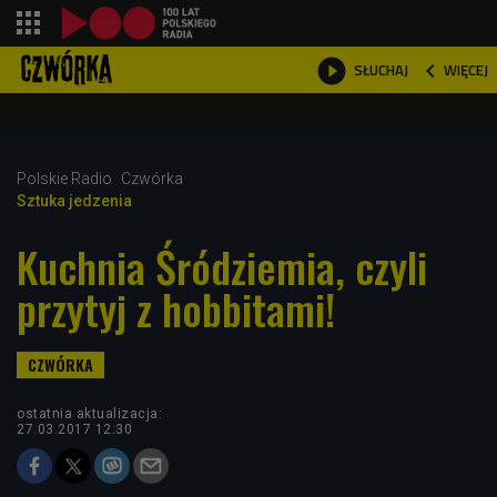
shopping_cart



WIĘCEJ
SŁUCHAJ

Polskie Radio
Czwórka
Sztuka jedzenia
Kuchnia Śródziemia, czyli
przytyj z hobbitami!
ostatnia aktualizacja:
27.03.2017 12:30