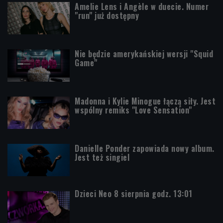
Amelie Lens i Angèle w duecie. Numer
"run" już dostępny
Nie będzie amerykańskiej wersji "Squid
Game"
Madonna i Kylie Minogue łączą siły. Jest
wspólny remiks "Love Sensation"
Danielle Ponder zapowiada nowy album.
Jest też singiel
Dzieci Neo 8 sierpnia godz. 13:01