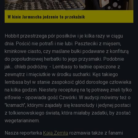
W kinie Jarmuscha jedzenie to przekaźnik
Hobbit przestrzega pór posiłków i je kilka razy w ciągu
dnia. Pościć nie potrafi i nie lubi. Paszteciki z mięsem,
kminkowe ciasto, czy maślane bułki podawane z konfiturą
do popołudniowej herbatki to jego przysmaki. Podobnie
jak... chleb podróżny. - Lembasy to ładnie opieczone z
zewnątrz i mięciutkie w środku sucharki. Kęs takiego
lembasa był w stanie zaspokoić głód dorosłoge człowieka
na kilka godzin. Niestety recepturę na tę potrawę znali tylko
elfowie - opowiada gość Czwórki. W audycji mówimy też o
"kramach", którymi zajadały się krasnoludy i jedynej postaci
z tolkienowskiego świata, która miałaby zadatki, by zostać
wegetarianinem.
Nasza reporterka
Kaja Zemła
rozmawia także z fanami