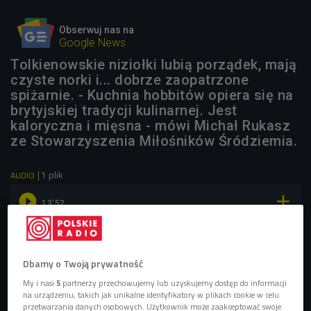
Obserwuj nas na
Google News
Tolkienowskie niziołki lubią porządek, mają
czyste norki i... dobrze zaopatrzone
spiżarnie. - Kuchnia hobbitów opiera się na
brytyjskiej tradycji kulinarnej. Jest
kaloryczna i mięsna - mówi Michał Rukasz
ze Stowarzyszenia Miłośników Śródziemia.
1 plik
AUDIO


13'52
Tajemnice kuchni hobbitów (Sztuka jedzenia/Czwórka)
Dbamy o Twoją prywatność
My i nasi
5
partnerzy przechowujemy lub uzyskujemy dostęp do informacji
na urządzeniu, takich jak unikalne identyfikatory w plikach cookie w celu
przetwarzania danych osobowych. Użytkownik może zaakceptować swoje