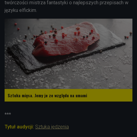
twórczości mistrza fantastyki o najlepszych przepisach w
języku elfickim.
Sztuka mięsa. Jemy je ze względu na umami
***
Tytuł audycji:
Sztuka jedzenia