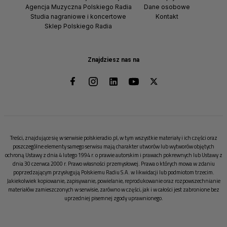
Agencja Muzyczna Polskiego Radia
Dane osobowe
Studia nagraniowe i koncertowe
Kontakt
Sklep Polskiego Radia
Znajdziesz nas na
Treści, znajdujące się w serwisie polskieradio.pl, w tym wszystkie materiały i ich części oraz
poszczególne elementy samego serwisu mają charakter utworów lub wytworów objętych
ochroną Ustawy z dnia 4 lutego 1994 r. o prawie autorskim i prawach pokrewnych lub Ustawy z
dnia 30 czerwca 2000 r. Prawo własności przemysłowej. Prawa o których mowa w zdaniu
poprzedzającym przysługują Polskiemu Radiu S.A. w likwidacji lub podmiotom trzecim.
Jakiekolwiek kopiowanie, zapisywanie, powielanie, reprodukowanie oraz rozpowszechnianie
materiałów zamieszczonych w serwisie, zarówno w części, jak i w całości jest zabronione bez
uprzedniej pisemnej zgody uprawnionego.