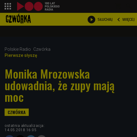
shopping_cart



WIĘCEJ
SŁUCHAJ

Polskie Radio
Czwórka
Pierwsze słyszę
Monika Mrozowska
udowadnia, że zupy mają
moc
ostatnia aktualizacja:
14.05.2018 16:05