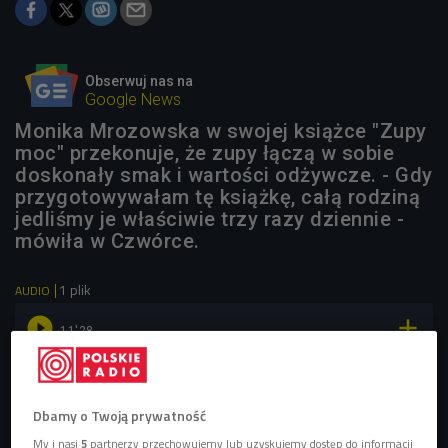
Obserwuj nas na
Google News
Monika Mrozowska w swojej książce "Zupy
moc" przekonuje, że zupy łączą w sobie
doskonały smak i wartości odżywcze. - Gdy
przygotowywałam tę książkę, całą rodziną
jedliśmy je właściwie trzy razy dziennie -
mówiła w Czwórce.
1 plik
AUDIO


11'28
Monika Mrozowska mówi o książce "Zupy moc" i poleca
swoje ulubione przepisy (Pierwsze słyszę/Czwórka)
Dbamy o Twoją prywatność
My i nasi
5
partnerzy przechowujemy lub uzyskujemy dostęp do informacji