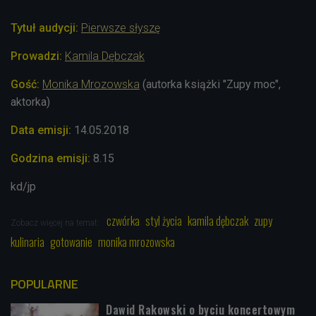
Tytuł audycji:
Pierwsze słyszę
Prowadzi:
Kamila Dębczak
Gość:
Monika Mrozowska
(autorka książki "Zupy moc",
aktorka)
Data emisji:
14.05.2018
Godzina emisji:
8.15
kd/jp
czwórka
styl życia
kamila dębczak
zupy
Zobacz więcej na temat:
kulinaria
gotowanie
monika mrozowska
POPULARNE
Dawid Rakowski o byciu koncertowym