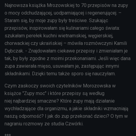
Najnowsza książka Mrozowskiej to 70 przepisów na zupy
o mocy odchudzającej, uodparniającej i regenerującej. –
Staram się, by moje zupy były treściwe. Szukając
przepisów, inspirowałam się kulinariami całego świata:
szukałam perełek kuchni wietnamskiej, węgierskiej,
chorwackiej czy ukraińskiej – mówiła rozmówczyni Kamili
Dębczak. - Znajdowałam ciekawe przepisy i zmieniałam je
tak, by były zgodne z moimi przekonaniami. Jeśli więc dana
zupa zawierała mięso, usuwałam je, zastępując innymi
składnikami. Dzięki temu także sporo się nauczyłam.
Czym zaskoczy swoich czytelników Morozowska w
książce "Zupy moc" i które przepisy są według
niej najbardziej smaczne? Które zupy mają działanie
wychładzające dla organizmu, a jakie składniki wzmacniają
naszą odporność? I jak do zup przekonać dzieci? O tym w
nagraniu rozmowy ze studia Czwórki.
***