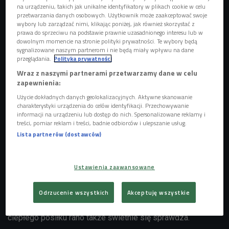
na urządzeniu, takich jak unikalne identyfikatory w plikach cookie w celu
przetwarzania danych osobowych. Użytkownik może zaakceptować swoje
wybory lub zarządzać nimi, klikając poniżej, jak również skorzystać z
prawa do sprzeciwu na podstawie prawnie uzasadnionego interesu lub w
dowolnym momencie na stronie polityki prywatności. Te wybory będą
sygnalizowane naszym partnerom i nie będą miały wpływu na dane
przeglądania.
Polityka prywatności
Wraz z naszymi partnerami przetwarzamy dane w celu
zapewnienia:
Użycie dokładnych danych geolokalizacyjnych. Aktywne skanowanie
charakterystyki urządzenia do celów identyfikacji. Przechowywanie
informacji na urządzeniu lub dostęp do nich. Spersonalizowane reklamy i
treści, pomiar reklam i treści, badnie odbiorców i ulepszanie usług.
Monika Mrozowska i Kamila Dębczak w studiu Czwórki
Foto: Monika
Góral/Czwórka
Lista partnerów (dostawców)
- Zupy to świetny, jednogarnkowy posiłek na śniadanie.
Jestem fanką bardziej sycących śniadań, zamiast lekkich
Ustawienia zaawansowane
owsianek czy koktajli - mówiła Monika Mrozowska. - W
okresie jesienno-zimowym zupy są u mnie w domu na
Odrzucenie wszystkich
Akceptuję wszystkie
porządku dziennym. Wiosną i latem także zjedzenie
ciepłego posiłku rano także świetnie się sprawdza.