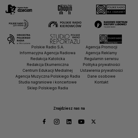
Polskie Radio S.A.
Agencja Promocji
Informacyjna Agencja Radiowa
Agencja Reklamy
Redakcja Katolicka
Regulamin serwisu
Redakcja Ekumeniczna
Polityka prywatności
Centrum Edukacji Medialnej
Ustawienia prywatności
Agencja Muzyczna Polskiego Radia
Dane osobowe
Studia nagraniowe i koncertowe
Kontakt
Sklep Polskiego Radia
Znajdziesz nas na